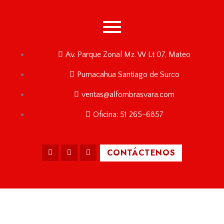
Av. Parque Zonal Mz. W Lt 07, Mateo
Pumacahua Santiago de Surco
ventas@alfombrasvara.com
Oficina: 51 265-6857
CONTÁCTENOS