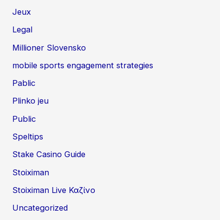
Jeux
Legal
Millioner Slovensko
mobile sports engagement strategies
Pablic
Plinko jeu
Public
Speltips
Stake Casino Guide
Stoiximan
Stoiximan Live Καζίνο
Uncategorized