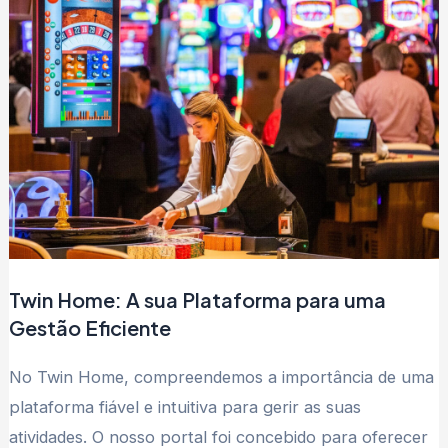
Twin Home: A sua Plataforma para uma
Gestão Eficiente
No Twin Home, compreendemos a importância de uma
plataforma fiável e intuitiva para gerir as suas
atividades. O nosso portal foi concebido para oferecer