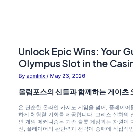
Unlock Epic Wins: Your G
Olympus Slot in the Casi
By
admlnlx
/
May 23, 2026
올림포스의 신들과 함께하는 게이츠 
은 단순한 온라인 카지노 게임을 넘어, 플레이어
하게 체험할 기회를 제공합니다. 그리스 신화의 
인 게임 메커니즘은 기존 슬롯 게임과는 차원이 
신, 플레이어의 판단력과 전략이 승패에 직접적