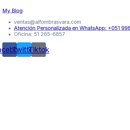
Skip
My Blog
to
content
ventas@alfombrasvara.com
Atención Personalizada en WhatsApp: +051 9
Oficina: 51 265-6857
acebook
Twitter
Tiktok