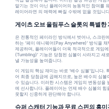
맡기는 것이 아닌 플레이어의 능동적인 참여를 
레이어라면 의 매력에 빠질 수밖에 없을 것입니다
게이츠 오브 올림푸스 슬롯의 특별한
은 전통적인 페이라인 방식에서 벗어나, 스크린
하는 ‘페이 애니웨어(Pay Anywhere)’ 방식
제공하며, 플레이어들이 더욱 적극적으로 게임에 
(Tumbling)’ 기능은 당첨된 심볼이 사라지고
낼 가능성을 높여줍니다.
이 게임의 핵심 재미는 바로 ‘배수 심볼’입니다.
어 최종 당첨금에 곱해지므로, 높은 배수의 심볼
수 있습니다. 이러한 시스템은 게임의 변동성을 
에 선사합니다. 플레이어는 언제 배수 심볼의 힘
웃할지 신중하게 판단해야 합니다.
슈퍼 스캐터 기능과 무료 스핀의 흥