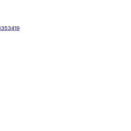
98353419