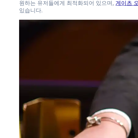
원하는 유저들에게 최적화되어 있으며,
게이츠 
있습니다.