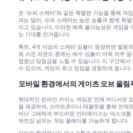
은 ‘슈퍼 스캐터’와 같은 특별한 기능을 통해 
과는 달리, 슈퍼 스캐터는 높은 승률과 함께 특
지고 있습니다. 이러한 예측 불가능성은 게임을
는 기대를 안겨줍니다.
특히, 4개 이상의 스캐터 심볼이 등장하면 발동되
료 스핀 라운드 중에는 배수 심볼이 더욱 자주 
엄청난 당첨금을 노릴 수 있습니다. 이 구간에서
수 있으며, 게임의 최고 정점을 경험하게 됩니다.
모바일 환경에서의 게이츠 오브 올림
현대적인 온라인 카지노 게임은 언제 어디서든 접
을 제공하여, 스마트폰이나 태블릿을 통해 언제든
어난 그래픽과 부드러운 인터페이스는 데스크톱 
박진감 넘치는 게임 플레이를 가능하게 합니다.