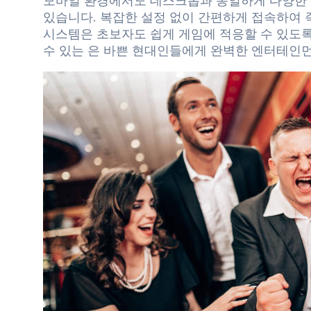
모바일 환경에서도 데스크톱과 동일하게 다양한 
있습니다. 복잡한 설정 없이 간편하게 접속하여 
시스템은 초보자도 쉽게 게임에 적응할 수 있도록
수 있는 은 바쁜 현대인들에게 완벽한 엔터테인