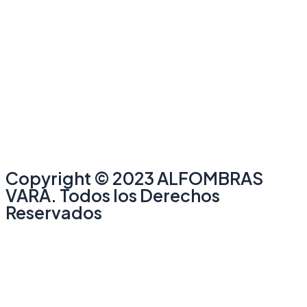
Copyright © 2023 ALFOMBRAS
VARA. Todos los Derechos
Reservados