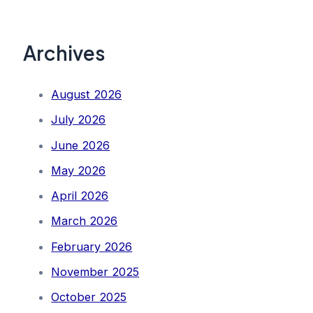
Archives
August 2026
July 2026
June 2026
May 2026
April 2026
March 2026
February 2026
November 2025
October 2025