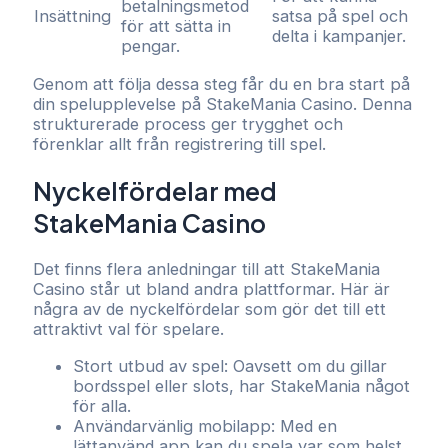
betalningsmetod
Insättning
satsa på spel och
för att sätta in
delta i kampanjer.
pengar.
Genom att följa dessa steg får du en bra start på
din spelupplevelse på StakeMania Casino. Denna
strukturerade process ger trygghet och
förenklar allt från registrering till spel.
Nyckelfördelar med
StakeMania Casino
Det finns flera anledningar till att StakeMania
Casino står ut bland andra plattformar. Här är
några av de nyckelfördelar som gör det till ett
attraktivt val för spelare.
Stort utbud av spel: Oavsett om du gillar
bordsspel eller slots, har StakeMania något
för alla.
Användarvänlig mobilapp: Med en
lättanvänd app kan du spela var som helst