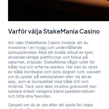
Varför välja StakeMania Casino
Att välja StakeMania Casino innebär att du
investerar i en trygg och underhållande
spelupplevelse. Med sitt breda utbud av spel,
användarvänliga plattformar och fokus på
säkerhet, erbjuder StakeMania något unikt för
både nya och erfarna spelare. Här kan du njuta
av både bordsspel och slots dygnet runt, oavsett
om du spelar på webbplatsen eller via deras
app, som är kompatibel med både iOS och
Android. Tack vare dess intuitiva gränssnitt kan
spelare enkelt navigera bland spelalternativen
och hitta sina favoriter.
Oavsett om du är ute efter att spela för nöjes