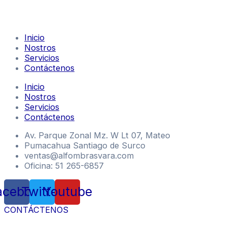
Inicio
Nostros
Servicios
Contáctenos
Inicio
Nostros
Servicios
Contáctenos
Av. Parque Zonal Mz. W Lt 07, Mateo
Pumacahua Santiago de Surco
ventas@alfombrasvara.com
Oficina: 51 265-6857
acebook
Twitter
Youtube
CONTÁCTENOS