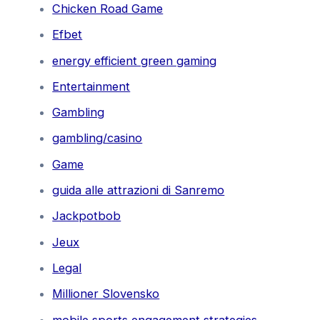
Chicken Road Game
Efbet
energy efficient green gaming
Entertainment
Gambling
gambling/casino
Game
guida alle attrazioni di Sanremo
Jackpotbob
Jeux
Legal
Millioner Slovensko
mobile sports engagement strategies