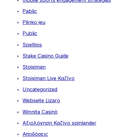
Pablic
Plinko jeu
Public
Speltips
Stake Casino Guide
Stoiximan
Stoiximan Live Καζίνο
Uncategorized
Webseite Lizaro
Winnita Casinò
Αξιολόγηση Καζίνο spinlander
Αποδόσεις