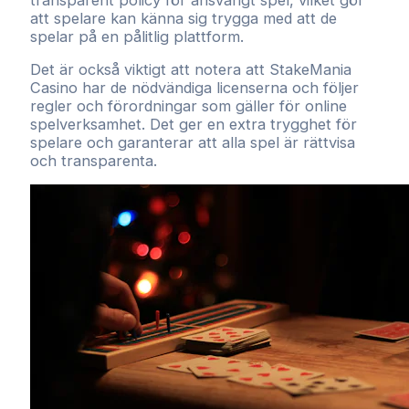
att spelare kan känna sig trygga med att de
spelar på en pålitlig plattform.
Det är också viktigt att notera att StakeMania
Casino har de nödvändiga licenserna och följer
regler och förordningar som gäller för online
spelverksamhet. Det ger en extra trygghet för
spelare och garanterar att alla spel är rättvisa
och transparenta.