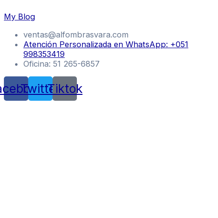
Skip
My Blog
to
content
ventas@alfombrasvara.com
Atención Personalizada en WhatsApp: +051
998353419
Oficina: 51 265-6857
acebook
Twitter
Tiktok