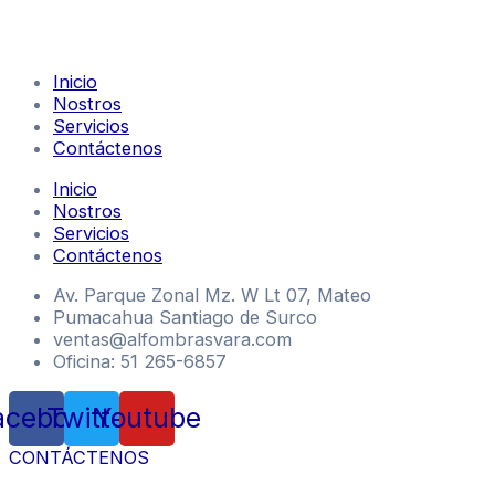
Inicio
Nostros
Servicios
Contáctenos
Inicio
Nostros
Servicios
Contáctenos
Av. Parque Zonal Mz. W Lt 07, Mateo
Pumacahua Santiago de Surco
ventas@alfombrasvara.com
Oficina: 51 265-6857
acebook
Twitter
Youtube
CONTÁCTENOS