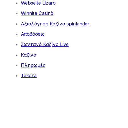
Webseite Lizaro
Winnita Casinò
Αξιολόγηση Καζίνο spinlander
Αποδόσεις
Ζωντανό Καζίνο Live
Καζίνο
Πληρωμές
Текста