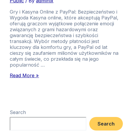
Public
/ By
admlnlx
Gry i Kasyna Online z PayPal: Bezpieczeństwo i
Wygoda Kasyna online, które akceptują PayPal,
oferują graczom wyjątkowe połączenie emocji
związanych z grami hazardowymi oraz
gwarancję bezpieczeństwa i szybkości
transakcji. Wybór metody płatności jest
kluczowy dla komfortu gry, a PayPal od lat
cieszy się zaufaniem milionów użytkowników na
całym świecie, co przekłada się na jego
popularność …
Rzuć
Read More »
wyzwanie
szansom
poczuj
emocje
w
kasynie
Search
PayPal
Search