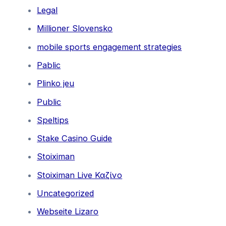
Legal
Millioner Slovensko
mobile sports engagement strategies
Pablic
Plinko jeu
Public
Speltips
Stake Casino Guide
Stoiximan
Stoiximan Live Καζίνο
Uncategorized
Webseite Lizaro