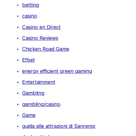
betting
casino
Casino en Direct
Casino Reviews
Chicken Road Game
Efbet
energy efficient green gaming
Entertainment
Gambling
gambling/casino
Game
guida alle attrazioni di Sanremo