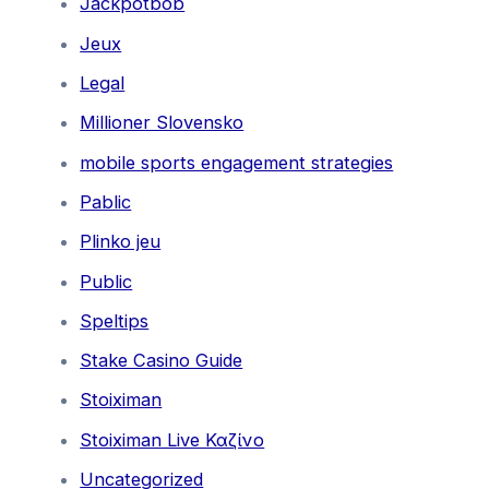
Jackpotbob
Jeux
Legal
Millioner Slovensko
mobile sports engagement strategies
Pablic
Plinko jeu
Public
Speltips
Stake Casino Guide
Stoiximan
Stoiximan Live Καζίνο
Uncategorized