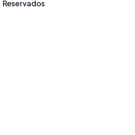
Reservados