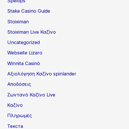
Speltips
Stake Casino Guide
Stoiximan
Stoiximan Live Καζίνο
Uncategorized
Webseite Lizaro
Winnita Casinò
Αξιολόγηση Καζίνο spinlander
Αποδόσεις
Ζωντανό Καζίνο Live
Καζίνο
Πληρωμές
Текста