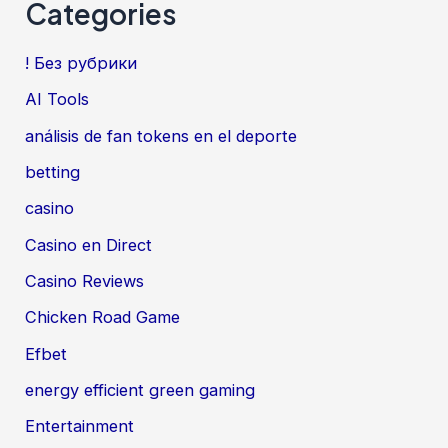
Categories
! Без рубрики
AI Tools
análisis de fan tokens en el deporte
betting
casino
Casino en Direct
Casino Reviews
Chicken Road Game
Efbet
energy efficient green gaming
Entertainment