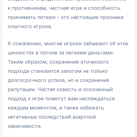
к противникам, честная игра и способность
принимать потери – это настоящие признаки
опытного игрока.
К сожалению, многие игроки забывают об этих
ценностях в погоне за легкими деньгами.
Таким образом, сохранение этического
подхода становится залогом не только
долгосрочного успеха, но и сохранения
репутации. Чистая совесть и осознанный
подход к игре помогут вам наслаждаться
каждым моментом, а также избежать
негативных последствий азартной
зависимости.