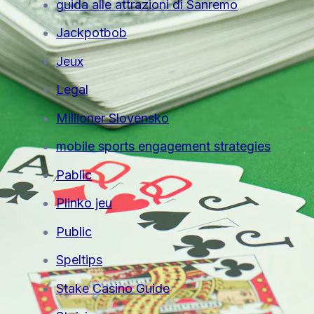
guida alle attrazioni di Sanremo
Jackpotbob
Jeux
Legal
Millioner Slovensko
mobile sports engagement strategies
Pablic
Plinko jeu
Public
Speltips
Stake Casino Guide