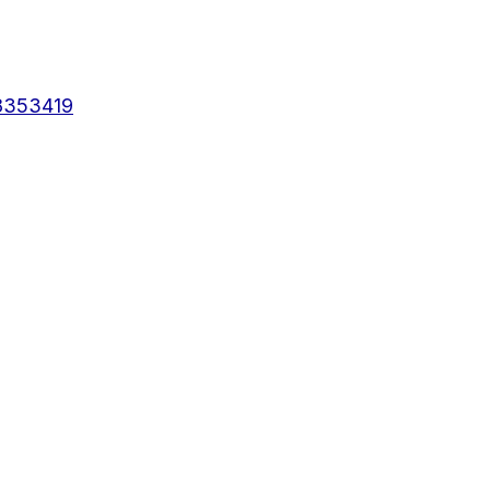
98353419