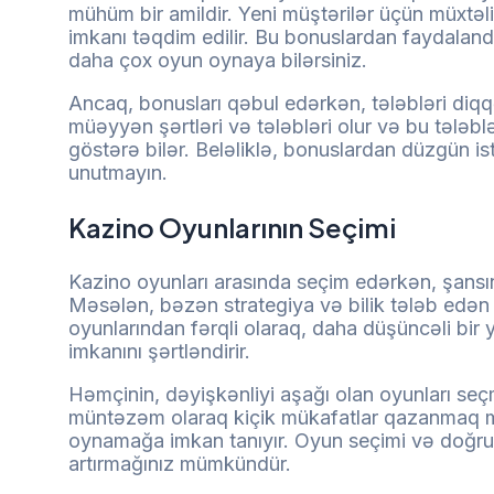
mühüm bir amildir. Yeni müştərilər üçün müxtəli
imkanı təqdim edilir. Bu bonuslardan faydalandı
daha çox oyun oynaya bilərsiniz.
Ancaq, bonusları qəbul edərkən, tələbləri diq
müəyyən şərtləri və tələbləri olur və bu tələb
göstərə bilər. Beləliklə, bonuslardan düzgün is
unutmayın.
Kazino Oyunlarının Seçimi
Kazino oyunları arasında seçim edərkən, şansın
Məsələn, bəzən strategiya və bilik tələb edən
oyunlarından fərqli olaraq, daha düşüncəli bir 
imkanını şərtləndirir.
Həmçinin, dəyişkənliyi aşağı olan oyunları seç
müntəzəm olaraq kiçik mükafatlar qazanmaq
oynamağa imkan tanıyır. Oyun seçimi və doğru s
artırmağınız mümkündür.