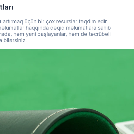
ları
artırmaq üçün bir çox resurslar təqdim edir.
ı məlumatlar haqqında dəqiq məlumatlara sahib
ada, həm yeni başlayanlar, həm də təcrübəli
 bilərsiniz.