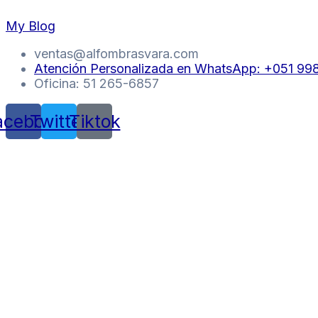
Skip
My Blog
to
content
ventas@alfombrasvara.com
Atención Personalizada en WhatsApp: +051 9
Oficina: 51 265-6857
acebook
Twitter
Tiktok