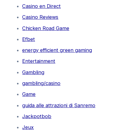
Casino en Direct
Casino Reviews
Chicken Road Game
Efbet
energy efficient green gaming
Entertainment
Gambling
gambling/casino
Game
guida alle attrazioni di Sanremo
Jackpotbob
Jeux