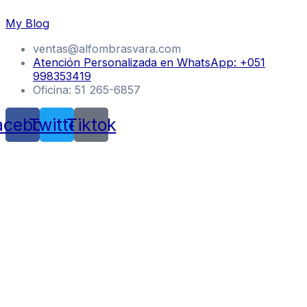
Skip
My Blog
to
content
ventas@alfombrasvara.com
Atención Personalizada en WhatsApp: +051
998353419
Oficina: 51 265-6857
acebook
Twitter
Tiktok