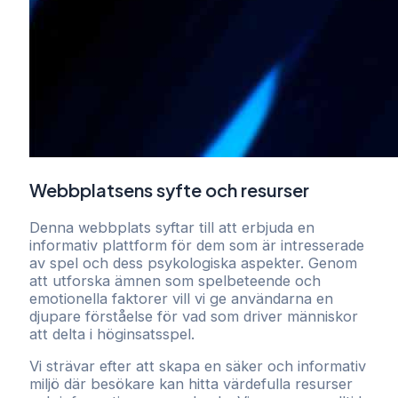
Webbplatsens syfte och resurser
Denna webbplats syftar till att erbjuda en
informativ plattform för dem som är intresserade
av spel och dess psykologiska aspekter. Genom
att utforska ämnen som spelbeteende och
emotionella faktorer vill vi ge användarna en
djupare förståelse för vad som driver människor
att delta i höginsatsspel.
Vi strävar efter att skapa en säker och informativ
miljö där besökare kan hitta värdefulla resurser