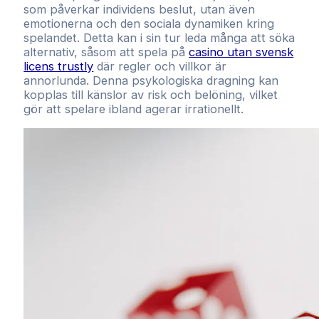
som påverkar individens beslut, utan även
emotionerna och den sociala dynamiken kring
spelandet. Detta kan i sin tur leda många att söka
alternativ, såsom att spela på
casino utan svensk
licens trustly
där regler och villkor är
annorlunda. Denna psykologiska dragning kan
kopplas till känslor av risk och belöning, vilket
gör att spelare ibland agerar irrationellt.