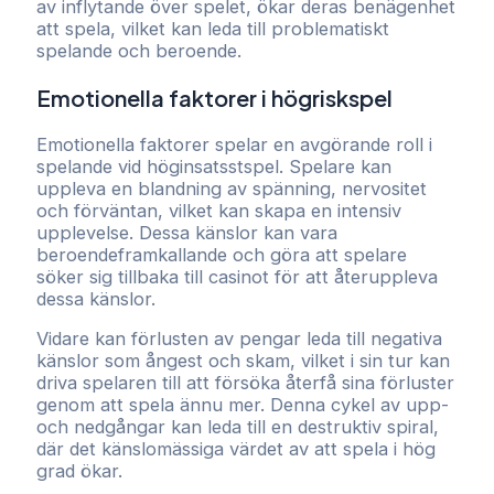
av inflytande över spelet, ökar deras benägenhet
att spela, vilket kan leda till problematiskt
spelande och beroende.
Emotionella faktorer i högriskspel
Emotionella faktorer spelar en avgörande roll i
spelande vid höginsatsstspel. Spelare kan
uppleva en blandning av spänning, nervositet
och förväntan, vilket kan skapa en intensiv
upplevelse. Dessa känslor kan vara
beroendeframkallande och göra att spelare
söker sig tillbaka till casinot för att återuppleva
dessa känslor.
Vidare kan förlusten av pengar leda till negativa
känslor som ångest och skam, vilket i sin tur kan
driva spelaren till att försöka återfå sina förluster
genom att spela ännu mer. Denna cykel av upp-
och nedgångar kan leda till en destruktiv spiral,
där det känslomässiga värdet av att spela i hög
grad ökar.