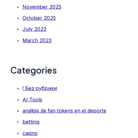
November 2025
October 2025
July 2023
March 2023
Categories
! Без рубрики
AI Tools
análisis de fan tokens en el deporte
betting
casino