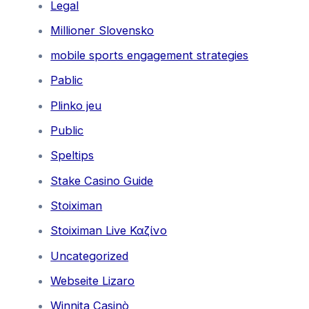
Legal
Millioner Slovensko
mobile sports engagement strategies
Pablic
Plinko jeu
Public
Speltips
Stake Casino Guide
Stoiximan
Stoiximan Live Καζίνο
Uncategorized
Webseite Lizaro
Winnita Casinò