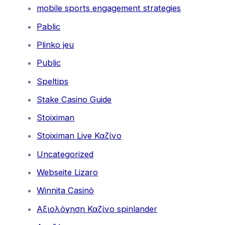
mobile sports engagement strategies
Pablic
Plinko jeu
Public
Speltips
Stake Casino Guide
Stoiximan
Stoiximan Live Καζίνο
Uncategorized
Webseite Lizaro
Winnita Casinò
Αξιολόγηση Καζίνο spinlander