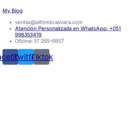
Skip
My Blog
to
content
ventas@alfombrasvara.com
Atención Personalizada en WhatsApp: +051
998353419
Oficina: 51 265-6857
acebook
Twitter
Tiktok