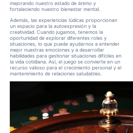
mejorando nuestro estado de ánimo y
fortaleciendo nuestro bienestar mental.
Además, las experiencias lúdicas proporcionan
un espacio para la autoexpresión y la
creatividad. Cuando jugamos, tenemos la
oportunidad de explorar diferentes roles y
situaciones, lo que puede ayudarnos a entender
mejor nuestras emociones y a desarrollar
habilidades para gestionar situaciones difíciles en
la vida cotidiana. Así, el juego se convierte en un
recurso valioso para el crecimiento personal y el
mantenimiento de relaciones saludables.