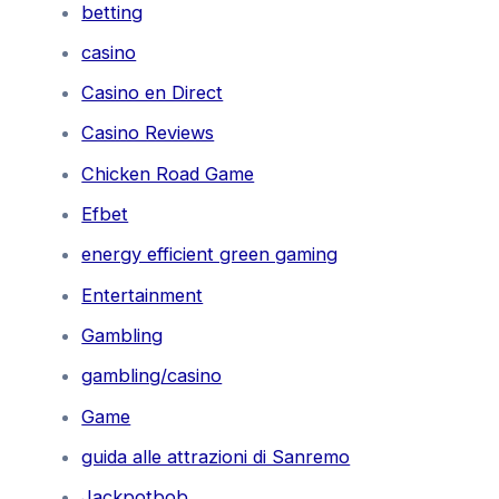
betting
casino
Casino en Direct
Casino Reviews
Chicken Road Game
Efbet
energy efficient green gaming
Entertainment
Gambling
gambling/casino
Game
guida alle attrazioni di Sanremo
Jackpotbob