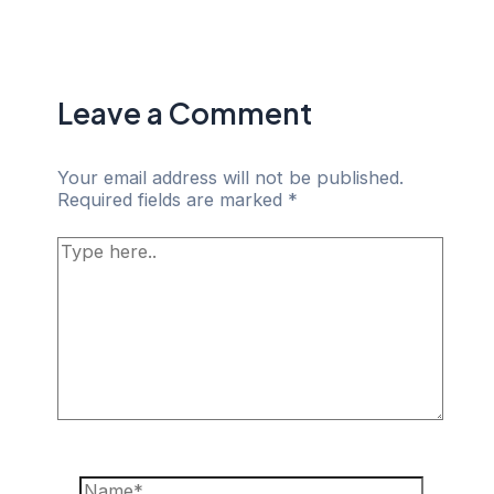
Leave a Comment
Your email address will not be published.
Required fields are marked
*
Type
here..
Name*