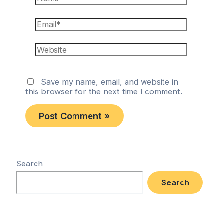
Email*
Website
Save my name, email, and website in
this browser for the next time I comment.
Search
Search