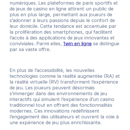
numériques. Les plateformes de paris sportifs et
de jeux de casino en ligne attirent un public de
plus en plus large, permettant aux joueurs de
s’adonner à leurs passions depuis le confort de
leur domicile. Cette tendance est accentuée par
la prolifération des smartphones, qui facilitent
l’accès à des applications de jeux innovantes et
conviviales. Parmi elles,
1win en ligne
se distingue
par sa vaste offre.
En plus de l’accessibilité, les nouvelles
technologies comme la réalité augmentée (RA) et
la réalité virtuelle (RV) transforment l’expérience
de jeu. Les joueurs peuvent désormais
s’immerger dans des environnements de jeu
interactifs qui simulent l’expérience d’un casino
traditionnel tout en offrant des fonctionnalités
modernes. Ces innovations redéfinissent
l’engagement des utilisateurs et ouvrent la voie à
une expérience de jeu plus enrichissante.