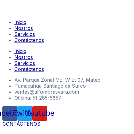
Inicio
Nostros
Servicios
Contáctenos
Inicio
Nostros
Servicios
Contáctenos
Av. Parque Zonal Mz. W Lt 07, Mateo
Pumacahua Santiago de Surco
ventas@alfombrasvara.com
Oficina: 51 265-6857
acebook
Twitter
Youtube
CONTÁCTENOS