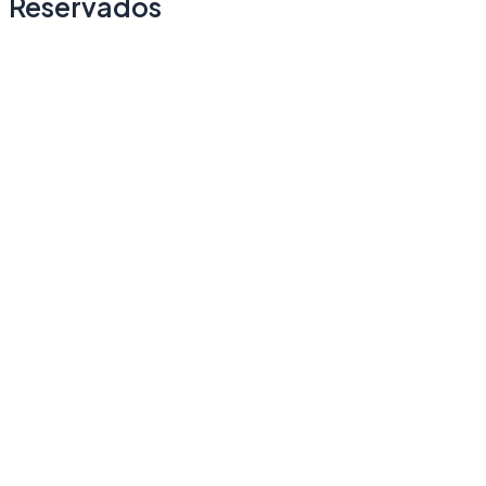
Reservados