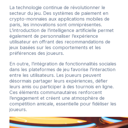
La technologie continue de révolutionner le
secteur du jeu. Des systèmes de paiement en
crypto-monnaies aux applications mobiles de
paris, les innovations sont omniprésentes.
L’introduction de l’intelligence artificielle permet
également de personnaliser l’expérience
utilisateur en offrant des recommandations de
jeux basées sur les comportements et les
préférences des joueurs.
En outre, l’intégration de fonctionnalités sociales
dans les plateformes de jeu favorise l’interaction
entre les utilisateurs. Les joueurs peuvent
désormais partager leurs expériences, défier
leurs amis ou participer à des tournois en ligne.
Ces éléments communautaires renforcent
l’engagement et créent une atmosphère de
compétition amicale, essentielle pour fidéliser les
joueurs.