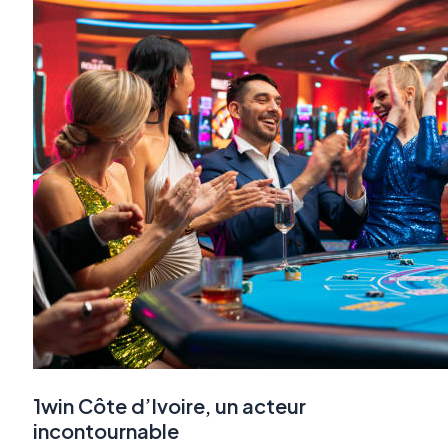
1win Côte d’Ivoire, un acteur
incontournable