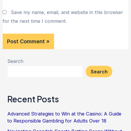
Save my name, email, and website in this browser
for the next time I comment.
Search
Search
Recent Posts
Advanced Strategies to Win at the Casino: A Guide
to Responsible Gambling for Adults Over 18