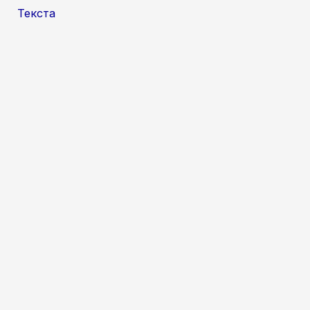
Текста