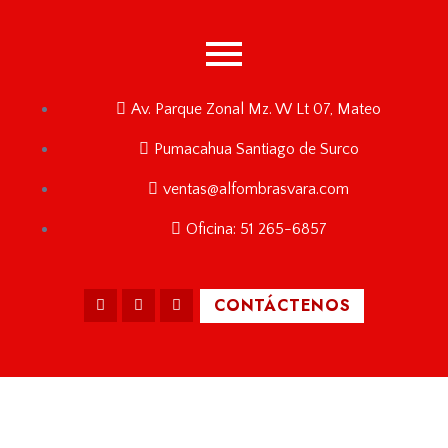
Av. Parque Zonal Mz. W Lt 07, Mateo
Pumacahua Santiago de Surco
ventas@alfombrasvara.com
Oficina: 51 265-6857
CONTÁCTENOS