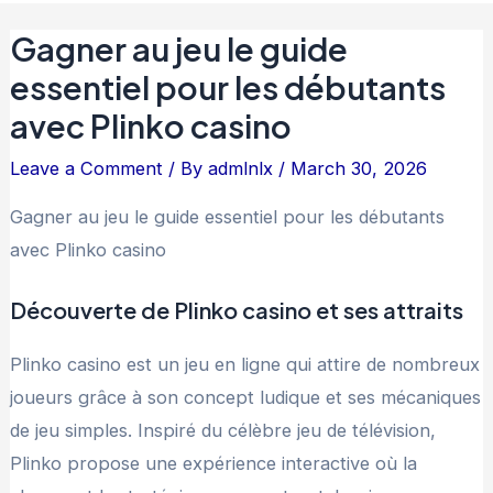
Gagner au jeu le guide
essentiel pour les débutants
avec Plinko casino
Leave a Comment
/ By
admlnlx
/
March 30, 2026
Gagner au jeu le guide essentiel pour les débutants
avec Plinko casino
Découverte de Plinko casino et ses attraits
Plinko casino est un jeu en ligne qui attire de nombreux
joueurs grâce à son concept ludique et ses mécaniques
de jeu simples. Inspiré du célèbre jeu de télévision,
Plinko propose une expérience interactive où la