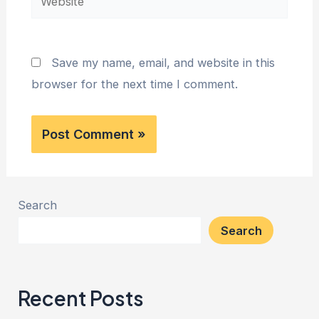
Save my name, email, and website in this
browser for the next time I comment.
Search
Search
Recent Posts