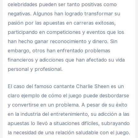
celebridades pueden ser tanto positivas como
negativas. Algunos han logrado transformar su
pasión por las apuestas en carreras exitosas,
participando en competiciones y eventos que los
han hecho ganar reconocimiento y dinero. Sin
embargo, otros han enfrentado problemas
financieros y adicciones que han afectado su vida
personal y profesional.
El caso del famoso cantante Charlie Sheen es un
claro ejemplo de cómo el juego puede desbordarse
y convertirse en un problema. A pesar de su éxito
en la industria del entretenimiento, su adicción a las
apuestas lo llevó a situaciones difíciles, subrayando
la necesidad de una relación saludable con el juego.