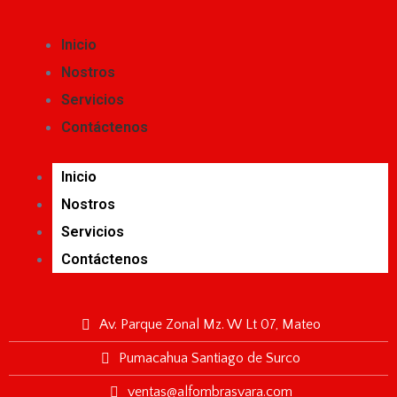
Inicio
Nostros
Servicios
Contáctenos
Inicio
Nostros
Servicios
Contáctenos
Av. Parque Zonal Mz. W Lt 07, Mateo
Pumacahua Santiago de Surco
ventas@alfombrasvara.com