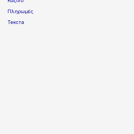
Καζίνο
Πληρωμές
Текста