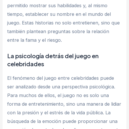
permitido mostrar sus habilidades y, al mismo
tiempo, establecer su nombre en el mundo del
juego. Estas historias no solo entretienen, sino que
también plantean preguntas sobre la relación
entre la fama y el riesgo.
La psicología detrás del juego en
celebridades
El fenómeno del juego entre celebridades puede
ser analizado desde una perspectiva psicológica.
Para muchos de ellos, el juego no es solo una
forma de entretenimiento, sino una manera de lidiar
con la presión y el estrés de la vida pública. La
búsqueda de la emoción puede proporcionar una