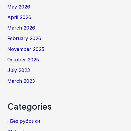
May 2026
April 2026
March 2026
February 2026
November 2025
October 2025
July 2023
March 2023
Categories
! Без рубрики