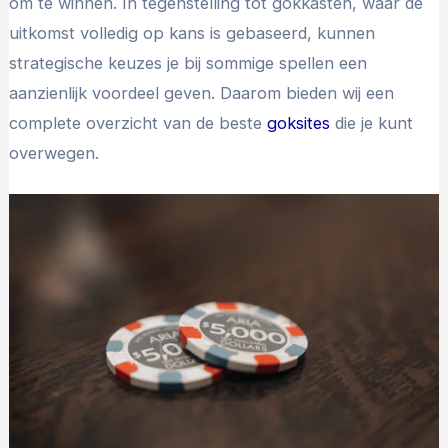
om te winnen. In tegenstelling tot gokkasten, waar de
uitkomst volledig op kans is gebaseerd, kunnen
strategische keuzes je bij sommige spellen een
aanzienlijk voordeel geven. Daarom bieden wij een
complete overzicht van de beste
goksites
die je kunt
overwegen.