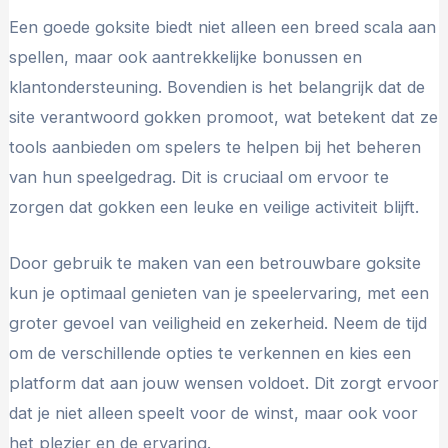
Een goede goksite biedt niet alleen een breed scala aan
spellen, maar ook aantrekkelijke bonussen en
klantondersteuning. Bovendien is het belangrijk dat de
site verantwoord gokken promoot, wat betekent dat ze
tools aanbieden om spelers te helpen bij het beheren
van hun speelgedrag. Dit is cruciaal om ervoor te
zorgen dat gokken een leuke en veilige activiteit blijft.
Door gebruik te maken van een betrouwbare goksite
kun je optimaal genieten van je speelervaring, met een
groter gevoel van veiligheid en zekerheid. Neem de tijd
om de verschillende opties te verkennen en kies een
platform dat aan jouw wensen voldoet. Dit zorgt ervoor
dat je niet alleen speelt voor de winst, maar ook voor
het plezier en de ervaring.