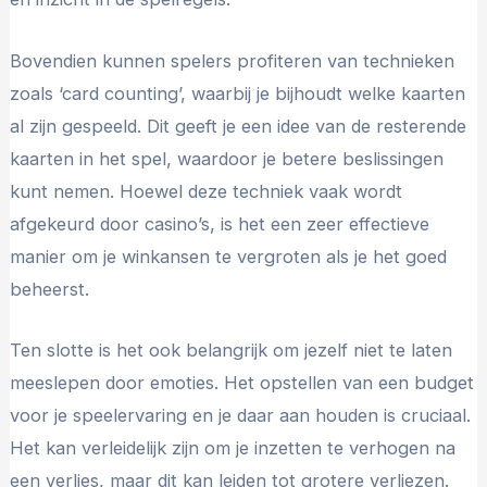
Bovendien kunnen spelers profiteren van technieken
zoals ‘card counting’, waarbij je bijhoudt welke kaarten
al zijn gespeeld. Dit geeft je een idee van de resterende
kaarten in het spel, waardoor je betere beslissingen
kunt nemen. Hoewel deze techniek vaak wordt
afgekeurd door casino’s, is het een zeer effectieve
manier om je winkansen te vergroten als je het goed
beheerst.
Ten slotte is het ook belangrijk om jezelf niet te laten
meeslepen door emoties. Het opstellen van een budget
voor je speelervaring en je daar aan houden is cruciaal.
Het kan verleidelijk zijn om je inzetten te verhogen na
een verlies, maar dit kan leiden tot grotere verliezen.