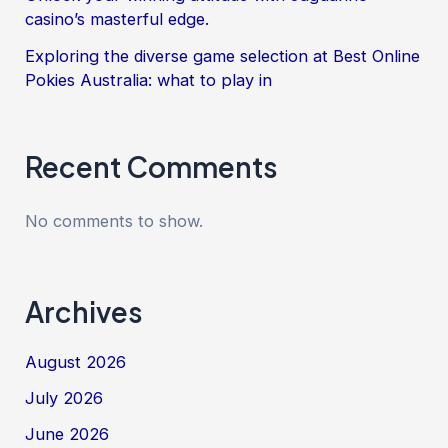
casino’s masterful edge.
Exploring the diverse game selection at Best Online
Pokies Australia: what to play in
Recent Comments
No comments to show.
Archives
August 2026
July 2026
June 2026