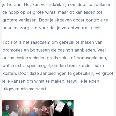
je hieraan. Het kan verleidelijk zijn om door te spelen in
de hoop op de grote winst, maar dit kan leiden tot
grotere verliezen. Door je uitgaven onder controle te
houden, zorg je ervoor dat je verantwoord speelt.
Tot slot is het raadzaam om gebruik te maken van
promoties en bonussen die casino’s aanbieden. Veel
online casino’s bieden gratis spins of bonusgeld aan,
wat je extra speelmogelijkheden biedt zonder extra
kosten. Door deze aanbiedingen te gebruiken, vergroot
je je kansen om winst te maken, terwijl je je eigen
uitgaven minimaliseert.