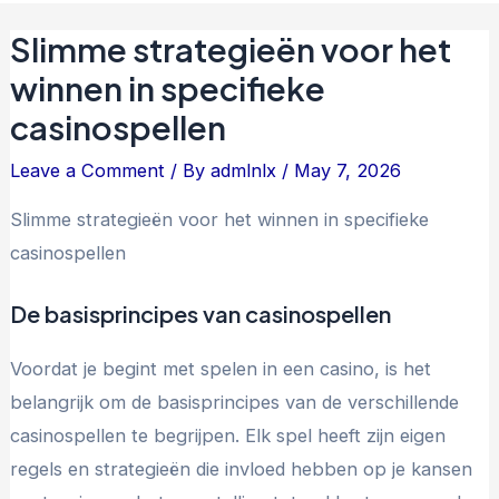
Slimme strategieën voor het
winnen in specifieke
casinospellen
Leave a Comment
/ By
admlnlx
/
May 7, 2026
Slimme strategieën voor het winnen in specifieke
casinospellen
De basisprincipes van casinospellen
Voordat je begint met spelen in een casino, is het
belangrijk om de basisprincipes van de verschillende
casinospellen te begrijpen. Elk spel heeft zijn eigen
regels en strategieën die invloed hebben op je kansen