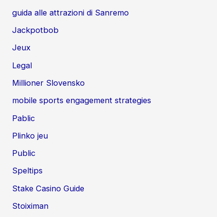
guida alle attrazioni di Sanremo
Jackpotbob
Jeux
Legal
Millioner Slovensko
mobile sports engagement strategies
Pablic
Plinko jeu
Public
Speltips
Stake Casino Guide
Stoiximan