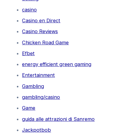
casino
Casino en Direct
Casino Reviews
Chicken Road Game
Efbet
energy efficient green gaming
Entertainment
Gambling
gambling/casino
Game
guida alle attrazioni di Sanremo
Jackpotbob