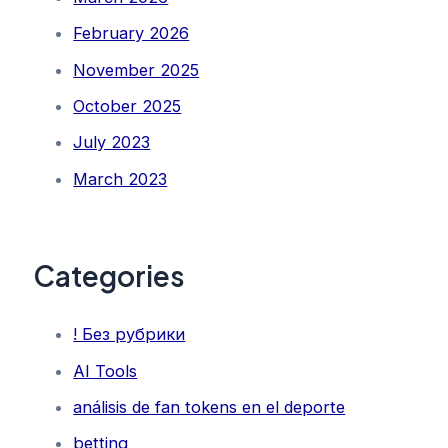
February 2026
November 2025
October 2025
July 2023
March 2023
Categories
! Без рубрики
AI Tools
análisis de fan tokens en el deporte
betting