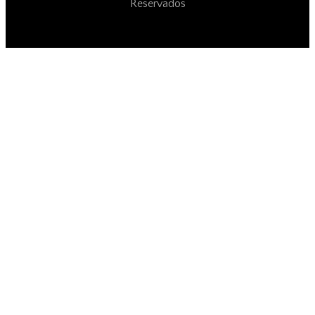
Reservados