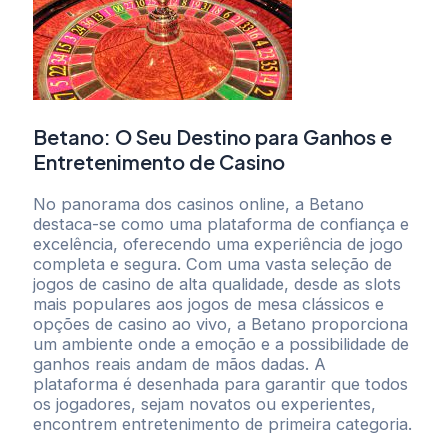
Betano: O Seu Destino para Ganhos e
Entretenimento de Casino
No panorama dos casinos online, a Betano
destaca-se como uma plataforma de confiança e
excelência, oferecendo uma experiência de jogo
completa e segura. Com uma vasta seleção de
jogos de casino de alta qualidade, desde as slots
mais populares aos jogos de mesa clássicos e
opções de casino ao vivo, a Betano proporciona
um ambiente onde a emoção e a possibilidade de
ganhos reais andam de mãos dadas. A
plataforma é desenhada para garantir que todos
os jogadores, sejam novatos ou experientes,
encontrem entretenimento de primeira categoria.