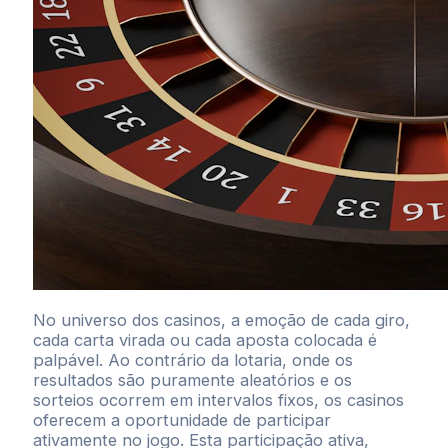
No universo dos casinos, a emoção de cada giro,
cada carta virada ou cada aposta colocada é
palpável. Ao contrário da lotaria, onde os
resultados são puramente aleatórios e os
sorteios ocorrem em intervalos fixos, os casinos
oferecem a oportunidade de participar
ativamente no jogo. Esta participação ativa,