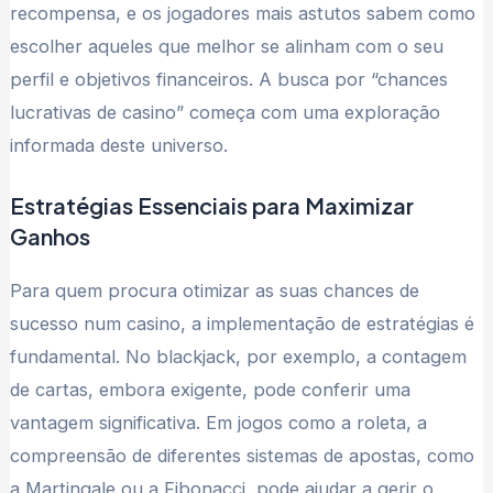
recompensa, e os jogadores mais astutos sabem como
escolher aqueles que melhor se alinham com o seu
perfil e objetivos financeiros. A busca por “chances
lucrativas de casino” começa com uma exploração
informada deste universo.
Estratégias Essenciais para Maximizar
Ganhos
Para quem procura otimizar as suas chances de
sucesso num casino, a implementação de estratégias é
fundamental. No blackjack, por exemplo, a contagem
de cartas, embora exigente, pode conferir uma
vantagem significativa. Em jogos como a roleta, a
compreensão de diferentes sistemas de apostas, como
a Martingale ou a Fibonacci, pode ajudar a gerir o