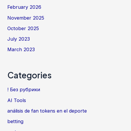
February 2026
November 2025
October 2025
July 2023
March 2023
Categories
! Без рубрики
AI Tools
análisis de fan tokens en el deporte
betting