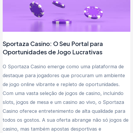
Sportaza Casino: O Seu Portal para
Oportunidades de Jogo Lucrativas
O Sportaza Casino emerge como uma plataforma de
destaque para jogadores que procuram um ambiente
de jogo online vibrante e repleto de oportunidades.
Com uma vasta seleção de jogos de casino, incluindo
slots, jogos de mesa e um casino ao vivo, o Sportaza
Casino oferece entretenimento de alta qualidade para
todos os gostos. A sua oferta abrange não só jogos de
casino, mas também apostas desportivas e