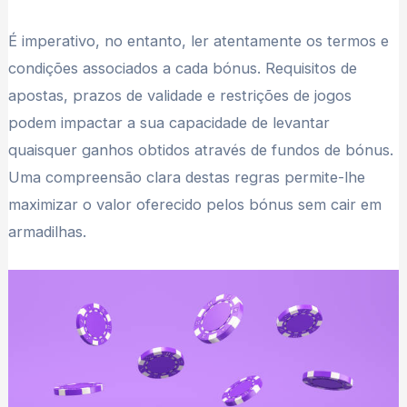
É imperativo, no entanto, ler atentamente os termos e
condições associados a cada bónus. Requisitos de
apostas, prazos de validade e restrições de jogos
podem impactar a sua capacidade de levantar
quaisquer ganhos obtidos através de fundos de bónus.
Uma compreensão clara destas regras permite-lhe
maximizar o valor oferecido pelos bónus sem cair em
armadilhas.