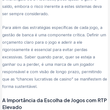
saldo, embora o risco inerente a estes sistemas deva
ser sempre considerado.
Para além das estratégias específicas de cada jogo, a
gestão de banca é uma componente crítica. Definir um
orçamento claro para o jogo e aderir a ele
rigorosamente é essencial para evitar perdas
excessivas. Saber quando parar, quer se esteja a
ganhar ou a perder, é uma marca de um jogador
responsável e com visão de longo prazo, permitindo
que as “chances lucrativas de casino” se manifestem de
forma sustentável.
A Importância da Escolha de Jogos com RTP
Elevado