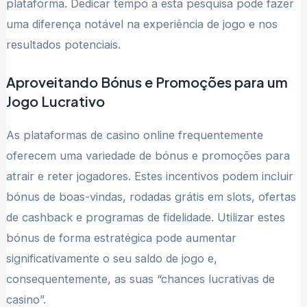
plataforma. Dedicar tempo a esta pesquisa pode fazer
uma diferença notável na experiência de jogo e nos
resultados potenciais.
Aproveitando Bónus e Promoções para um
Jogo Lucrativo
As plataformas de casino online frequentemente
oferecem uma variedade de bónus e promoções para
atrair e reter jogadores. Estes incentivos podem incluir
bónus de boas-vindas, rodadas grátis em slots, ofertas
de cashback e programas de fidelidade. Utilizar estes
bónus de forma estratégica pode aumentar
significativamente o seu saldo de jogo e,
consequentemente, as suas “chances lucrativas de
casino”.