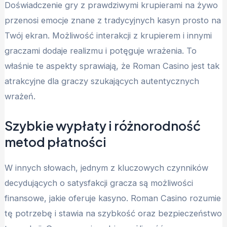
Doświadczenie gry z prawdziwymi krupierami na żywo
przenosi emocje znane z tradycyjnych kasyn prosto na
Twój ekran. Możliwość interakcji z krupierem i innymi
graczami dodaje realizmu i potęguje wrażenia. To
właśnie te aspekty sprawiają, że Roman Casino jest tak
atrakcyjne dla graczy szukających autentycznych
wrażeń.
Szybkie wypłaty i różnorodność
metod płatności
W innych słowach, jednym z kluczowych czynników
decydujących o satysfakcji gracza są możliwości
finansowe, jakie oferuje kasyno. Roman Casino rozumie
tę potrzebę i stawia na szybkość oraz bezpieczeństwo