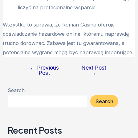
liczyć na profesjonalne wsparcie.
Wszystko to sprawia, że Roman Casino oferuje
doświadczenie hazardowe online, któremu naprawdę
trudno dorównać. Zabawa jest tu gwarantowana, a
potencjalne wygrane mogą być naprawdę imponujące.
←
Previous
Next Post
Post
→
Search
Search
Recent Posts