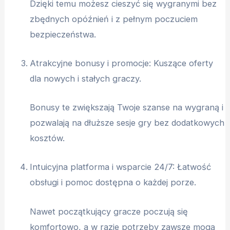
Dzięki temu możesz cieszyć się wygranymi bez
zbędnych opóźnień i z pełnym poczuciem
bezpieczeństwa.
Atrakcyjne bonusy i promocje: Kuszące oferty
dla nowych i stałych graczy.
Bonusy te zwiększają Twoje szanse na wygraną i
pozwalają na dłuższe sesje gry bez dodatkowych
kosztów.
Intuicyjna platforma i wsparcie 24/7: Łatwość
obsługi i pomoc dostępna o każdej porze.
Nawet początkujący gracze poczują się
komfortowo, a w razie potrzeby zawsze mogą