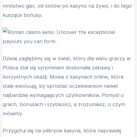
mnóstwo gier, od slotów po kasyno na żywo, i do tego
kuszące bonusy.
Dzisiaj zagłębimy się w świat, który dla wielu graczy w
Polsce stał się synonimem doskonałej zabawy i
korzystnych okazji. Mowa o kasynach online, które
stale ewoluują, by sprostać oczekiwaniom nawet
najbardziej wymagających użytkowników. Pomyśl o
grach, bonusach i szybkości, a zrozumiesz, o czym
mówimy.
Przygotuj się na odkrycie kasyna, które naprawdę