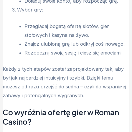
Doładuj swoje konto, aby rozpocząć grę.
Wybór gry:
Przeglądaj bogatą ofertę slotów, gier
stołowych i kasyna na żywo.
Znajdź ulubioną grę lub odkryj coś nowego.
Rozpocznij swoją sesję i ciesz się emocjami.
Każdy z tych etapów został zaprojektowany tak, aby
był jak najbardziej intuicyjny i szybki. Dzięki temu
możesz od razu przejść do sedna – czyli do wspaniałej
zabawy i potencjalnych wygranych.
Co wyróżnia ofertę gier w Roman
Casino?