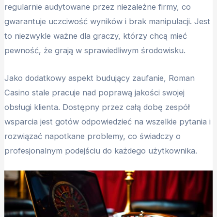
regularnie audytowane przez niezależne firmy, co
gwarantuje uczciwość wyników i brak manipulacji. Jest
to niezwykle ważne dla graczy, którzy chcą mieć
pewność, że grają w sprawiedliwym środowisku.
Jako dodatkowy aspekt budujący zaufanie, Roman
Casino stale pracuje nad poprawą jakości swojej
obsługi klienta. Dostępny przez całą dobę zespół
wsparcia jest gotów odpowiedzieć na wszelkie pytania i
rozwiązać napotkane problemy, co świadczy o
profesjonalnym podejściu do każdego użytkownika.