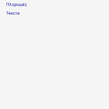
Πληρωμές
Текста