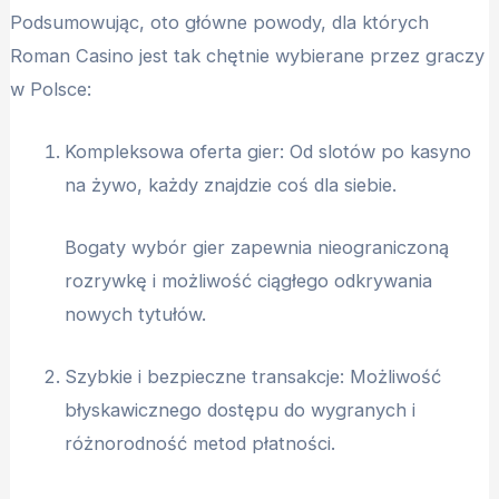
Podsumowując, oto główne powody, dla których
Roman Casino jest tak chętnie wybierane przez graczy
w Polsce:
Kompleksowa oferta gier: Od slotów po kasyno
na żywo, każdy znajdzie coś dla siebie.
Bogaty wybór gier zapewnia nieograniczoną
rozrywkę i możliwość ciągłego odkrywania
nowych tytułów.
Szybkie i bezpieczne transakcje: Możliwość
błyskawicznego dostępu do wygranych i
różnorodność metod płatności.