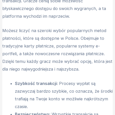
transakcji. Gracze cenią sobie możliwość
błyskawicznego dostępu do swoich wygranych, a ta
platforma wychodzi im naprzeciw.
Możesz liczyć na szeroki wybór popularnych metod
płatności, które są dostępne w Polsce. Obejmuje to
tradycyjne karty płatnicze, popularne systemy e-
portfeli, a także nowoczesne rozwiązania płatnicze.
Dzięki temu każdy gracz może wybrać opcję, która jest
dla niego najwygodniejsza i najszybsza.
Szybkość transakcji:
Procesy wypłat są
zazwyczaj bardzo szybkie, co oznacza, że środki
trafiają na Twoje konto w możliwie najkrótszym
czasie.
Bezpieczeństwo:
Wszystkie transakcje są