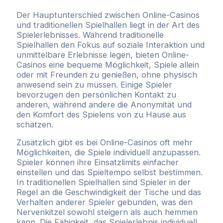
Der Hauptunterschied zwischen Online-Casinos
und traditionellen Spielhallen liegt in der Art des
Spielerlebnisses. Während traditionelle
Spielhallen den Fokus auf soziale Interaktion und
unmittelbare Erlebnisse legen, bieten Online-
Casinos eine bequeme Möglichkeit, Spiele allein
oder mit Freunden zu genießen, ohne physisch
anwesend sein zu müssen. Einige Spieler
bevorzugen den persönlichen Kontakt zu
anderen, während andere die Anonymität und
den Komfort des Spielens von zu Hause aus
schätzen.
Zusätzlich gibt es bei Online-Casinos oft mehr
Möglichkeiten, die Spiele individuell anzupassen.
Spieler können ihre Einsatzlimits einfacher
einstellen und das Spieltempo selbst bestimmen.
In traditionellen Spielhallen sind Spieler in der
Regel an die Geschwindigkeit der Tische und das
Verhalten anderer Spieler gebunden, was den
Nervenkitzel sowohl steigern als auch hemmen
kann. Die Fähigkeit, das Spielerlebnis individuell