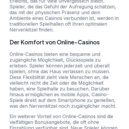
Erlebnis, das für viele unvergesslich bleibt.
Spieler, die das Gefühl der Aufregung schätzen,
das mit der physischen Präsenz und dem
Ambiente eines Casinos verbunden ist, werden in
traditionellen Spielhallen oft ihren optimalen
Nervenkitzel finden.
Der Komfort von Online-Casinos
Online-Casinos bieten eine bequeme und
zugängliche Möglichkeit, Glücksspiele zu
erleben. Spieler können jederzeit und überall
spielen, ohne das Haus verlassen zu müssen.
Diese Flexibilität zieht viele Menschen an, die
vielleicht nicht die Zeit oder die Möglichkeit
haben, eine Spielhalle zu besuchen. Darüber
hinaus ermöglichen es mobile Apps, Casino-
Spiele direkt auf dem Smartphone zu genießen,
was den Nervenkitzel noch zugänglicher macht.
Ein weiterer Vorteil von Online-Casinos sind die
vielfältigen Bonusangebote, die oft ohne
Einzahlung verfügbar sind. Neue Spieler können