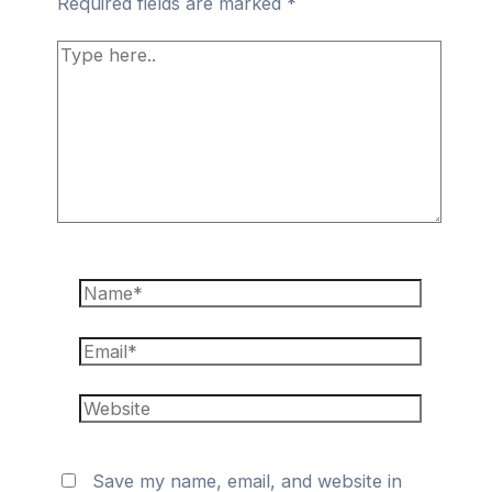
Required fields are marked
*
Type
here..
Name*
Email*
Website
Save my name, email, and website in