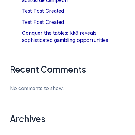
Test Post Created
Test Post Created
Conquer the tables: kk8 reveals
sophisticated gambling opportunities
Recent Comments
No comments to show.
Archives