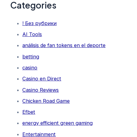
Categories
! Без рубрики
AI Tools
análisis de fan tokens en el deporte
betting
casino
Casino en Direct
Casino Reviews
Chicken Road Game
Efbet
energy efficient green gaming
Entertainment