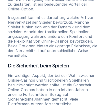
zu gestalten, ist ein bedeutender Vorteil der
Online-Option.
Insgesamt kommt es darauf an, welche Art von
Nervenkitzel der Spieler bevorzugt. Manche
Spieler fühlen sich von der Dynamik und dem
sozialen Aspekt der traditionellen Spielhallen
angezogen, während andere den Komfort und
die Flexibilität von Online-Casinos bevorzugen.
Beide Optionen bieten einzigartige Erlebnisse, die
den Nervenkitzel auf unterschiedliche Weise
vermitteln.
Die Sicherheit beim Spielen
Ein wichtiger Aspekt, der bei der Wahl zwischen
Online-Casinos und traditionellen Spielhallen
berücksichtigt werden sollte, ist die Sicherheit.
Online-Casinos haben in den letzten Jahren
enorme Fortschritte in Bezug auf
Sicherheitsmaßnahmen gemacht. Viele
Plattformen nutzen fortschrittliche