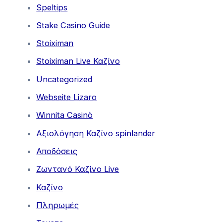
Speltips
Stake Casino Guide
Stoiximan
Stoiximan Live Καζίνο
Uncategorized
Webseite Lizaro
Winnita Casinò
Αξιολόγηση Καζίνο spinlander
Αποδόσεις
Ζωντανό Καζίνο Live
Καζίνο
Πληρωμές