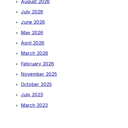
August 2026
July 2026
June 2026
May 2026
April 2026
March 2026
February 2026
November 2025
October 2025
July 2023
March 2023