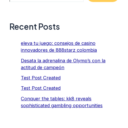
Recent Posts
eleva tu juego: consejos de casino
innovadores de 888starz colombia
Desata la adrenalina de Olymp’s con la
actitud de campeón
Test Post Created
Test Post Created
Conquer the tables: kk8 reveals
sophisticated gambling opportunities