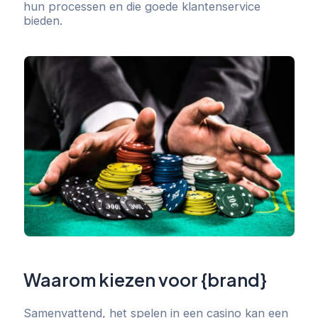
hun processen en die goede klantenservice
bieden.
Waarom kiezen voor {brand}
Samenvattend, het spelen in een casino kan een