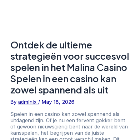
Ontdek de ultieme
strategieën voor succesvol
spelen in het Malina Casino
Spelen in een casino kan
zowel spannend als uit
By
admlnlx
/
May 18, 2026
Spelen in een casino kan zowel spannend als
uitdagend zijn. Of je nu een fervent gokker bent
of gewoon nieuwsgierig bent naar de wereld van
kansspelen, het begrijpen van de juiste
strategieën kan een groot verschil maken. Dit