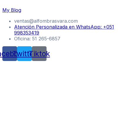
Skip
My Blog
to
content
ventas@alfombrasvara.com
Atención Personalizada en WhatsApp: +051
998353419
Oficina: 51 265-6857
acebook
Twitter
Tiktok