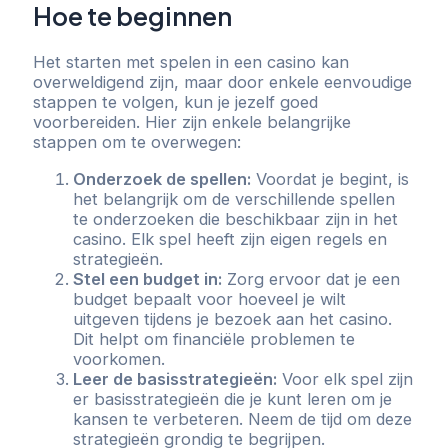
Hoe te beginnen
Het starten met spelen in een casino kan
overweldigend zijn, maar door enkele eenvoudige
stappen te volgen, kun je jezelf goed
voorbereiden. Hier zijn enkele belangrijke
stappen om te overwegen:
Onderzoek de spellen:
Voordat je begint, is
het belangrijk om de verschillende spellen
te onderzoeken die beschikbaar zijn in het
casino. Elk spel heeft zijn eigen regels en
strategieën.
Stel een budget in:
Zorg ervoor dat je een
budget bepaalt voor hoeveel je wilt
uitgeven tijdens je bezoek aan het casino.
Dit helpt om financiële problemen te
voorkomen.
Leer de basisstrategieën:
Voor elk spel zijn
er basisstrategieën die je kunt leren om je
kansen te verbeteren. Neem de tijd om deze
strategieën grondig te begrijpen.