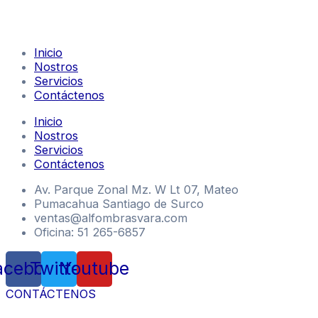
Inicio
Nostros
Servicios
Contáctenos
Inicio
Nostros
Servicios
Contáctenos
Av. Parque Zonal Mz. W Lt 07, Mateo
Pumacahua Santiago de Surco
ventas@alfombrasvara.com
Oficina: 51 265-6857
acebook
Twitter
Youtube
CONTÁCTENOS