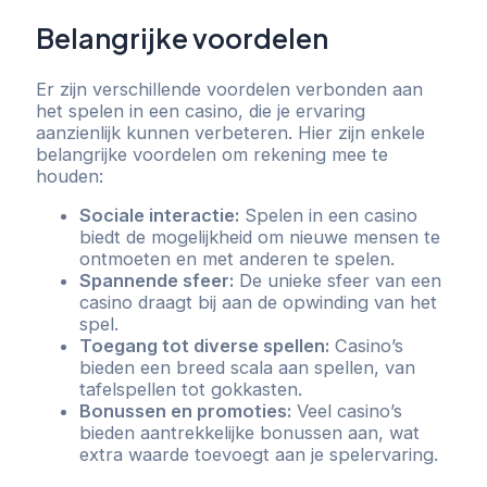
Belangrijke voordelen
Er zijn verschillende voordelen verbonden aan
het spelen in een casino, die je ervaring
aanzienlijk kunnen verbeteren. Hier zijn enkele
belangrijke voordelen om rekening mee te
houden:
Sociale interactie:
Spelen in een casino
biedt de mogelijkheid om nieuwe mensen te
ontmoeten en met anderen te spelen.
Spannende sfeer:
De unieke sfeer van een
casino draagt bij aan de opwinding van het
spel.
Toegang tot diverse spellen:
Casino’s
bieden een breed scala aan spellen, van
tafelspellen tot gokkasten.
Bonussen en promoties:
Veel casino’s
bieden aantrekkelijke bonussen aan, wat
extra waarde toevoegt aan je spelervaring.