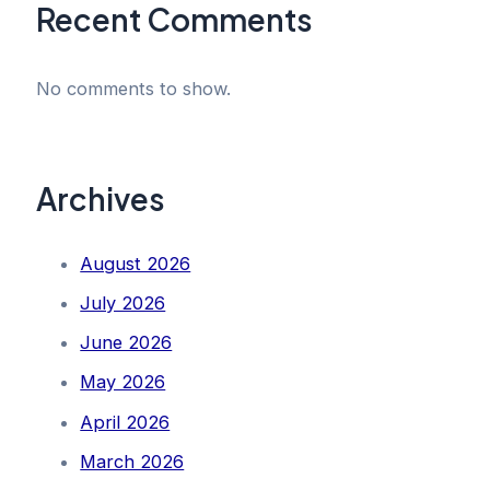
Recent Comments
No comments to show.
Archives
August 2026
July 2026
June 2026
May 2026
April 2026
March 2026