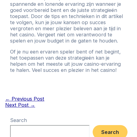
spannende en lonende ervaring zijn wanneer je
goed voorbereid bent en de juiste strategieën
toepast. Door de tips en technieken in dit artikel
te volgen, kun je jouw kansen op succes
vergroten en meer plezier beleven aan je tijd in
het casino. Vergeet niet om verantwoord te
spelen en jouw budget in de gaten te houden.
Of je nu een ervaren speler bent of net begint,
het toepassen van deze strategieën kan je
helpen om het meeste uit jouw casino-ervaring
te halen. Veel succes en plezier in het casino!
Post
←
Previous Post
navigation
Next Post
→
Search
Search