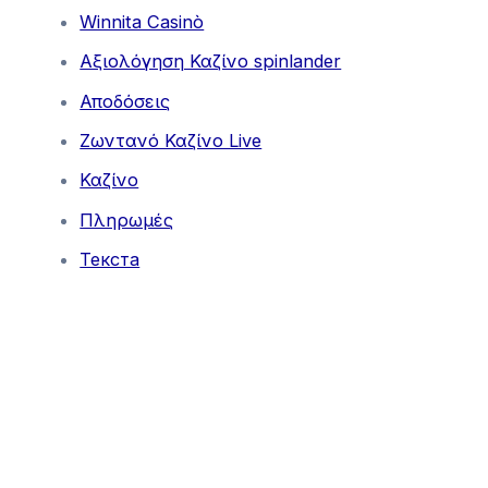
Winnita Casinò
Αξιολόγηση Καζίνο spinlander
Αποδόσεις
Ζωντανό Καζίνο Live
Καζίνο
Πληρωμές
Текста