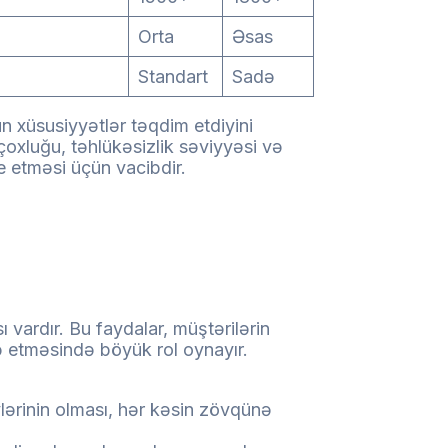
Orta
Əsas
Standart
Sadə
n xüsusiyyətlər təqdim etdiyini
xluğu, təhlükəsizlik səviyyəsi və
e etməsi üçün vacibdir.
 vardır. Bu faydalar, müştərilərin
ə etməsində böyük rol oynayır.
lərinin olması, hər kəsin zövqünə