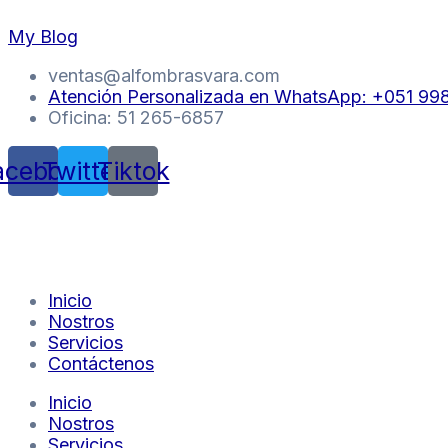
Skip
My Blog
to
content
ventas@alfombrasvara.com
Atención Personalizada en WhatsApp: +051 9
Oficina: 51 265-6857
acebook
Twitter
Tiktok
Inicio
Nostros
Servicios
Contáctenos
Inicio
Nostros
Servicios