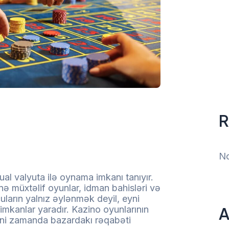
R
No
ual valyuta ilə oynama imkanı tanıyır.
ə müxtəlif oyunlar, idman bahisləri və
ların yalnız əylənmək deyil, eyni
A
mkanlar yaradır. Kazino oyunlarının
eyni zamanda bazardakı rəqabəti