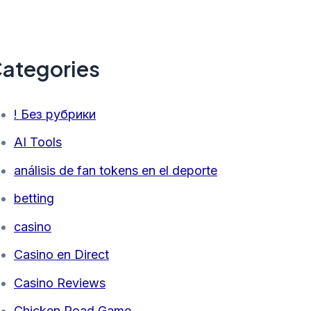
ategories
! Без рубрики
AI Tools
análisis de fan tokens en el deporte
betting
casino
Casino en Direct
Casino Reviews
Chicken Road Game