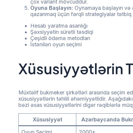
çox variant mövcuddur.
Oyuna Başlayın:
Oynamaya başlayın və ə
qazanmaq üçün fərqli strategiyalar tətbiq 
Hesab yaratma asanlığı
Şəxsiyyətin sürətli təsdiqi
Çeşidli ödəmə metodları
İstənilən oyun seçimi
Xüsusiyyətlərin Tə
Müxtəlif bukmeker şirkətləri arasında seçim ed
xüsusiyyətlərin təhlili əhəmiyyətlidir. Aşağıdak
bəzi əsas xüsusiyyətlərini digər rəqiblərlə müq
Xüsusiyyət
Azərbaycanda Bukm
Oyun Seçimi
2000+