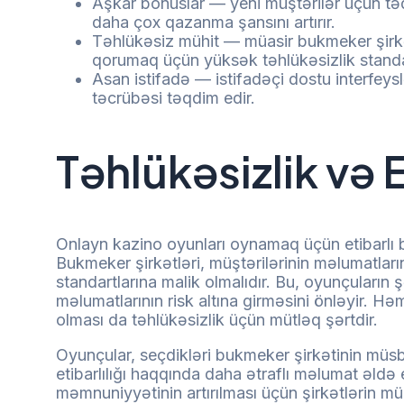
Aşkar bonuslar — yeni müştərilər üçün tə
daha çox qazanma şansını artırır.
Təhlükəsiz mühit — müasir bukmeker şirkət
qorumaq üçün yüksək təhlükəsizlik standart
Asan istifadə — istifadəçi dostu interfeys
təcrübəsi təqdim edir.
Təhlükəsizlik və E
Onlayn kazino oyunları oynamaq üçün etibarlı 
Bukmeker şirkətləri, müştərilərinin məlumatlar
standartlarına malik olmalıdır. Bu, oyunçuların
məlumatlarının risk altına girməsini önləyir. Hə
olması da təhlükəsizlik üçün mütləq şərtdir.
Oyunçular, seçdikləri bukmeker şirkətinin müsbə
etibarlılığı haqqında daha ətraflı məlumat əldə 
məmnuniyyətinin artırılması üçün şirkətlərin m