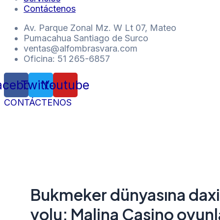
Contáctenos
Av. Parque Zonal Mz. W Lt 07, Mateo
Pumacahua Santiago de Surco
ventas@alfombrasvara.com
Oficina: 51 265-6857
acebook
Twitter
Youtube
CONTÁCTENOS
Bukmeker dünyasına daxil
yolu: Malina Casino oyunla