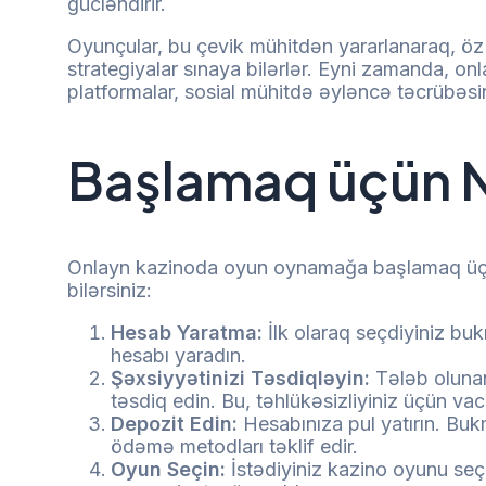
gücləndirir.
Oyunçular, bu çevik mühitdən yararlanaraq, öz b
strategiyalar sınaya bilərlər. Eyni zamanda, onl
platformalar, sosial mühitdə əyləncə təcrübəsini
Başlamaq üçün 
Onlayn kazinoda oyun oynamağa başlamaq üçün
bilərsiniz:
Hesab Yaratma:
İlk olaraq seçdiyiniz bu
hesabı yaradın.
Şəxsiyyətinizi Təsdiqləyin:
Tələb olunan
təsdiq edin. Bu, təhlükəsizliyiniz üçün vaci
Depozit Edin:
Hesabınıza pul yatırın. Buk
ödəmə metodları təklif edir.
Oyun Seçin:
İstədiyiniz kazino oyunu seçi