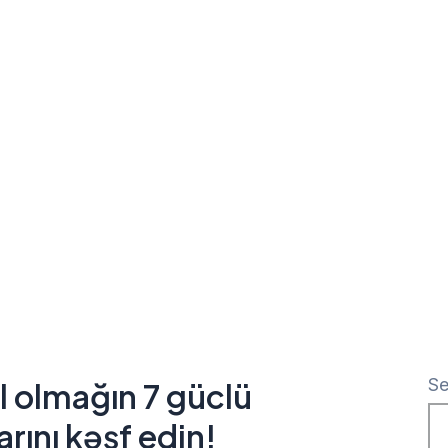
Se
 olmağın 7 güclü
rını kəşf edin!