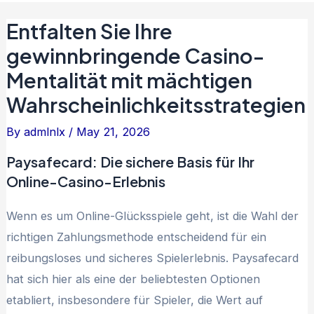
Entfalten Sie Ihre
gewinnbringende Casino-
Mentalität mit mächtigen
Wahrscheinlichkeitsstrategien
By
admlnlx
/
May 21, 2026
Paysafecard: Die sichere Basis für Ihr
Online-Casino-Erlebnis
Wenn es um Online-Glücksspiele geht, ist die Wahl der
richtigen Zahlungsmethode entscheidend für ein
reibungsloses und sicheres Spielerlebnis. Paysafecard
hat sich hier als eine der beliebtesten Optionen
etabliert, insbesondere für Spieler, die Wert auf