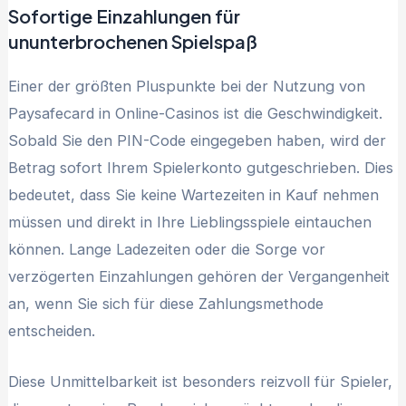
Sofortige Einzahlungen für
ununterbrochenen Spielspaß
Einer der größten Pluspunkte bei der Nutzung von
Paysafecard in Online-Casinos ist die Geschwindigkeit.
Sobald Sie den PIN-Code eingegeben haben, wird der
Betrag sofort Ihrem Spielerkonto gutgeschrieben. Dies
bedeutet, dass Sie keine Wartezeiten in Kauf nehmen
müssen und direkt in Ihre Lieblingsspiele eintauchen
können. Lange Ladezeiten oder die Sorge vor
verzögerten Einzahlungen gehören der Vergangenheit
an, wenn Sie sich für diese Zahlungsmethode
entscheiden.
Diese Unmittelbarkeit ist besonders reizvoll für Spieler,