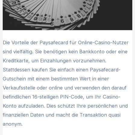
Die Vorteile der Paysafecard für Online-Casino-Nutzer
sind vielfältig. Sie benötigen kein Bankkonto oder eine
Kreditkarte, um Einzahlungen vorzunehmen.
Stattdessen kaufen Sie einfach einen Paysafecard-
Gutschein mit einem bestimmten Wert in einer
Verkaufsstelle oder online und verwenden den darauf
befindlichen 16-stelligen PIN-Code, um Ihr Casino-
Konto aufzuladen. Dies schützt Ihre persönlichen und
finanziellen Daten und macht die Transaktion quasi
anonym.