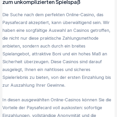
zum unkomplizierten Spielspaß
Die Suche nach dem perfekten Online-Casino, das
Paysafecard akzeptiert, kann überwältigend sein. Wir
haben eine sorgfältige Auswahl an Casinos getroffen,
die nicht nur diese praktische Zahlungsmethode
anbieten, sondern auch durch ein breites
Spielangebot, attraktive Boni und ein hohes Maß an
Sicherheit überzeugen. Diese Casinos sind darauf
ausgelegt, Ihnen ein nahtloses und sicheres
Spielerlebnis zu bieten, von der ersten Einzahlung bis
zur Auszahlung Ihrer Gewinne.
In diesen ausgewählten Online-Casinos können Sie die
Vorteile der Paysafecard voll auskosten: sofortige
Einzahlungen, vollständige Anonymität und die