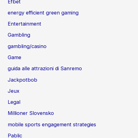
Efbet
energy efficient green gaming
Entertainment
Gambling
gambling/casino
Game
guida alle attrazioni di Sanremo
Jackpotbob
Jeux
Legal
Millioner Slovensko
mobile sports engagement strategies
Pablic