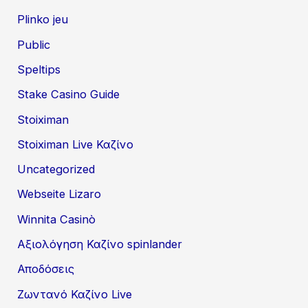
Plinko jeu
Public
Speltips
Stake Casino Guide
Stoiximan
Stoiximan Live Καζίνο
Uncategorized
Webseite Lizaro
Winnita Casinò
Αξιολόγηση Καζίνο spinlander
Αποδόσεις
Ζωντανό Καζίνο Live