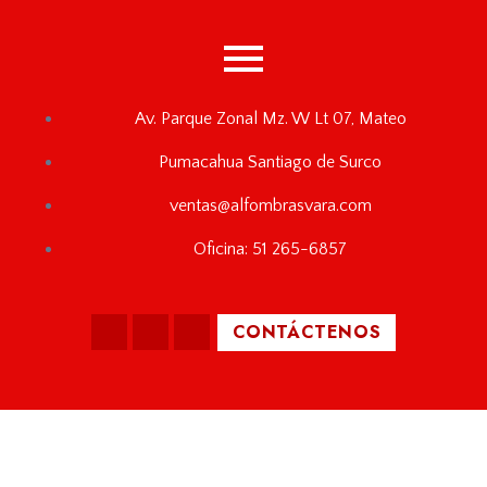
Av. Parque Zonal Mz. W Lt 07, Mateo
Pumacahua Santiago de Surco
ventas@alfombrasvara.com
Oficina: 51 265-6857
CONTÁCTENOS