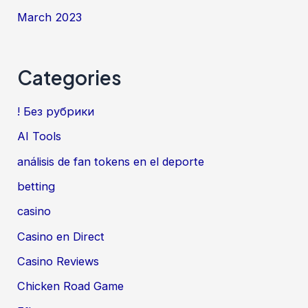
March 2023
Categories
! Без рубрики
AI Tools
análisis de fan tokens en el deporte
betting
casino
Casino en Direct
Casino Reviews
Chicken Road Game