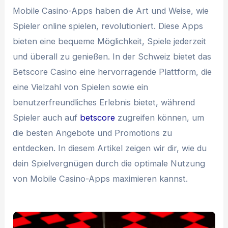
Mobile Casino-Apps haben die Art und Weise, wie
Spieler online spielen, revolutioniert. Diese Apps
bieten eine bequeme Möglichkeit, Spiele jederzeit
und überall zu genießen. In der Schweiz bietet das
Betscore Casino eine hervorragende Plattform, die
eine Vielzahl von Spielen sowie ein
benutzerfreundliches Erlebnis bietet, während
Spieler auch auf
betscore
zugreifen können, um
die besten Angebote und Promotions zu
entdecken. In diesem Artikel zeigen wir dir, wie du
dein Spielvergnügen durch die optimale Nutzung
von Mobile Casino-Apps maximieren kannst.