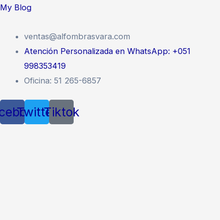
Skip
My Blog
to
ventas@alfombrasvara.com
content
Atención Personalizada en WhatsApp: +051
998353419
Oficina: 51 265-6857
cebook
Twitter
Tiktok