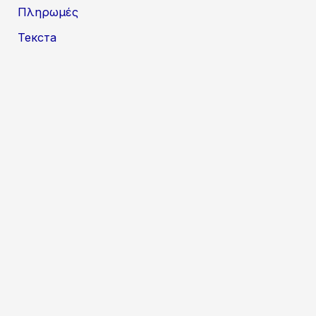
Πληρωμές
Текста