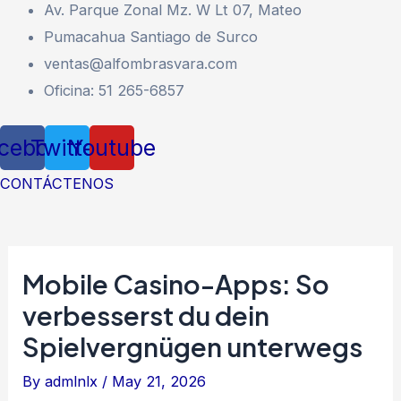
Av. Parque Zonal Mz. W Lt 07, Mateo
Pumacahua Santiago de Surco
ventas@alfombrasvara.com
Oficina: 51 265-6857
cebook
Twitter
Youtube
CONTÁCTENOS
Mobile Casino-Apps: So
verbesserst du dein
Spielvergnügen unterwegs
By
admlnlx
/
May 21, 2026