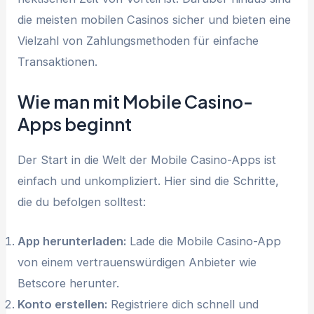
die meisten mobilen Casinos sicher und bieten eine
Vielzahl von Zahlungsmethoden für einfache
Transaktionen.
Wie man mit Mobile Casino-
Apps beginnt
Der Start in die Welt der Mobile Casino-Apps ist
einfach und unkompliziert. Hier sind die Schritte,
die du befolgen solltest:
App herunterladen:
Lade die Mobile Casino-App
von einem vertrauenswürdigen Anbieter wie
Betscore herunter.
Konto erstellen:
Registriere dich schnell und