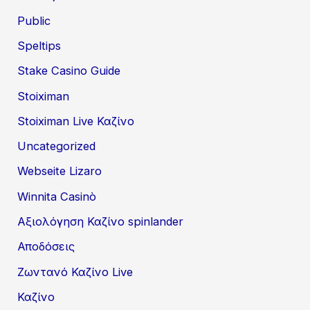
Public
Speltips
Stake Casino Guide
Stoiximan
Stoiximan Live Καζίνο
Uncategorized
Webseite Lizaro
Winnita Casinò
Αξιολόγηση Καζίνο spinlander
Αποδόσεις
Ζωντανό Καζίνο Live
Καζίνο