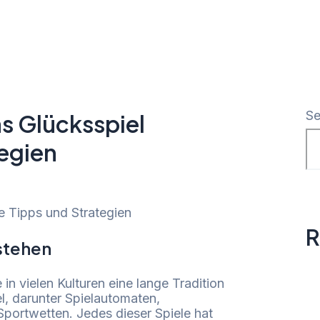
Se
as Glücksspiel
egien
6
ge Tipps und Strategien
R
stehen
 in vielen Kulturen eine lange Tradition
l, darunter Spielautomaten,
Sportwetten. Jedes dieser Spiele hat