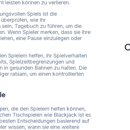
ht leisten können zu verlieren.
ngsvollen Spiels ist die
 überprüfen, wie ihr
ch sein, Tagebuch zu führen, um die
n. Wenn Spieler merken, dass sie ihre
 ziehen, eine Pause einzulegen oder
C
n Spielern helfen, ihr Spielverhalten
its, Spielzeitbegrenzungen und
en in gesunden Bahnen zu halten. Die
iger ratsam, um einen kontrollierten
le
gien, die den Spielern helfen können,
chen Tischspielen wie Blackjack ist es
e besten Entscheidungen basierend auf
eler wissen, wann sie eine weitere