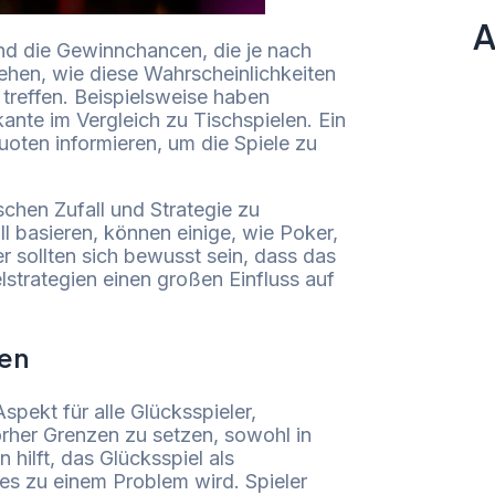
A
nd die Gewinnchancen, die je nach
stehen, wie diese Wahrscheinlichkeiten
 treffen. Beispielsweise haben
ante im Vergleich zu Tischspielen. Ein
uoten informieren, um die Spiele zu
schen Zufall und Strategie zu
l basieren, können einige, wie Poker,
r sollten sich bewusst sein, dass das
lstrategien einen großen Einfluss auf
en
spekt für alle Glücksspieler,
vorher Grenzen zu setzen, sowohl in
 hilft, das Glücksspiel als
es zu einem Problem wird. Spieler