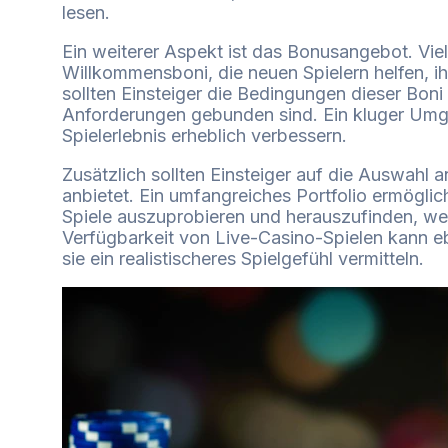
lesen.
Ein weiterer Aspekt ist das Bonusangebot. Vie
Willkommensboni, die neuen Spielern helfen, i
sollten Einsteiger die Bedingungen dieser Boni
Anforderungen gebunden sind. Ein kluger Um
Spielerlebnis erheblich verbessern.
Zusätzlich sollten Einsteiger auf die Auswahl a
anbietet. Ein umfangreiches Portfolio ermöglic
Spiele auszuprobieren und herauszufinden, wel
Verfügbarkeit von Live-Casino-Spielen kann eb
sie ein realistischeres Spielgefühl vermitteln.