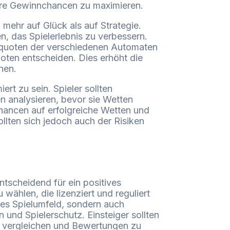
ihre Gewinnchancen zu maximieren.
 mehr auf Glück als auf Strategie.
n, das Spielerlebnis zu verbessern.
gsquoten der verschiedenen Automaten
uoten entscheiden. Dies erhöht die
nen.
ert zu sein. Spieler sollten
n analysieren, bevor sie Wetten
Chancen auf erfolgreiche Wetten und
ollten sich jedoch auch der Risiken
ntscheidend für ein positives
u wählen, die lizenziert und reguliert
eres Spielumfeld, sondern auch
und Spielerschutz. Einsteiger sollten
u vergleichen und Bewertungen zu