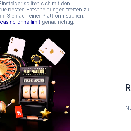
insteiger sollten sich mit den
die besten Entscheidungen treffen zu
nn Sie nach einer Plattform suchen,
casino ohne limit
genau richtig.
R
No