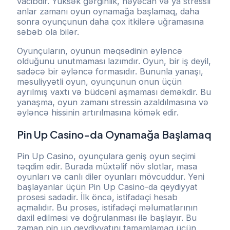
vacibdir. Yüksək gərginlik, həyəcan və ya stressli
anlar zamanı oyun oynamağa başlamaq, daha
sonra oyunçunun daha çox itkilərə uğramasına
səbəb ola bilər.
Oyunçuların, oyunun məqsədinin əyləncə
olduğunu unutmaması lazımdır. Oyun, bir iş deyil,
sadəcə bir əyləncə formasıdır. Bununla yanaşı,
məsuliyyətli oyun, oyunçunun onun üçün
ayrılmış vaxtı və büdcəni aşmaması deməkdir. Bu
yanaşma, oyun zamanı stressin azaldılmasına və
əyləncə hissinin artırılmasına kömək edir.
Pin Up Casino-da Oynamağa Başlamaq
Pin Up Casino, oyunçulara geniş oyun seçimi
təqdim edir. Burada müxtəlif növ slotlar, masa
oyunları və canlı diler oyunları mövcuddur. Yeni
başlayanlar üçün Pin Up Casino-da qeydiyyat
prosesi sadədir. İlk öncə, istifadəçi hesab
açmalıdır. Bu proses, istifadəçi məlumatlarının
daxil edilməsi və doğrulanması ilə başlayır. Bu
zaman pin up qeydiyyatını tamamlamaq üçün