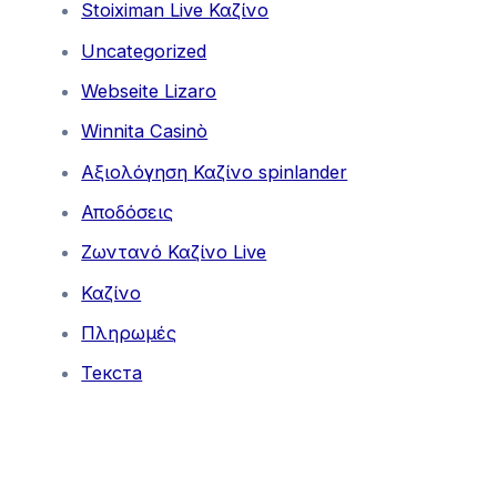
Stoiximan Live Καζίνο
Uncategorized
Webseite Lizaro
Winnita Casinò
Αξιολόγηση Καζίνο spinlander
Αποδόσεις
Ζωντανό Καζίνο Live
Καζίνο
Πληρωμές
Текста