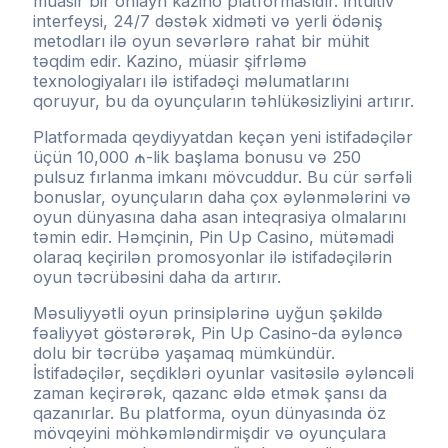
müasir bir onlayn kazino platformasıdır. İntuitiv
interfeysi, 24/7 dəstək xidməti və yerli ödəniş
metodları ilə oyun sevərlərə rahat bir mühit
təqdim edir. Kazino, müasir şifrləmə
texnologiyaları ilə istifadəçi məlumatlarını
qoruyur, bu da oyunçuların təhlükəsizliyini artırır.
Platformada qeydiyyatdan keçən yeni istifadəçilər
üçün 10,000 ₼-lik başlama bonusu və 250
pulsuz fırlanma imkanı mövcuddur. Bu cür sərfəli
bonuslar, oyunçuların daha çox əylənmələrini və
oyun dünyasına daha asan inteqrasiya olmalarını
təmin edir. Həmçinin, Pin Up Casino, mütəmadi
olaraq keçirilən promosyonlar ilə istifadəçilərin
oyun təcrübəsini daha da artırır.
Məsuliyyətli oyun prinsiplərinə uyğun şəkildə
fəaliyyət göstərərək, Pin Up Casino-da əyləncə
dolu bir təcrübə yaşamaq mümkündür.
İstifadəçilər, seçdikləri oyunlar vasitəsilə əyləncəli
zaman keçirərək, qazanc əldə etmək şansı da
qazanırlar. Bu platforma, oyun dünyasında öz
mövqeyini möhkəmləndirmişdir və oyunçulara