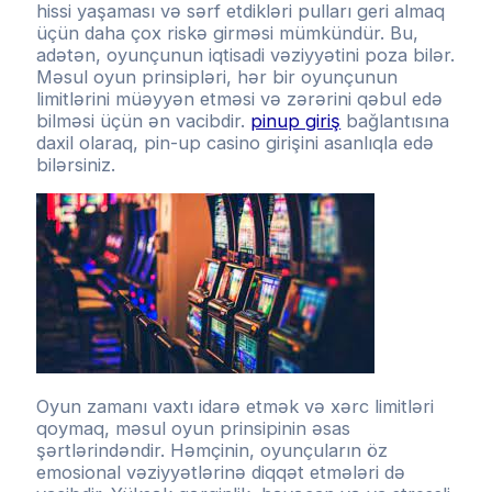
hissi yaşaması və sərf etdikləri pulları geri almaq
üçün daha çox riskə girməsi mümkündür. Bu,
adətən, oyunçunun iqtisadi vəziyyətini poza bilər.
Məsul oyun prinsipləri, hər bir oyunçunun
limitlərini müəyyən etməsi və zərərini qəbul edə
bilməsi üçün ən vacibdir.
pinup giriş
bağlantısına
daxil olaraq, pin-up casino girişini asanlıqla edə
bilərsiniz.
Oyun zamanı vaxtı idarə etmək və xərc limitləri
qoymaq, məsul oyun prinsipinin əsas
şərtlərindəndir. Həmçinin, oyunçuların öz
emosional vəziyyətlərinə diqqət etmələri də