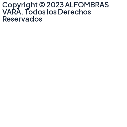
Copyright © 2023 ALFOMBRAS
VARA. Todos los Derechos
Reservados