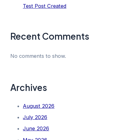
Test Post Created
Recent Comments
No comments to show.
Archives
August 2026
July 2026
June 2026
May 2026