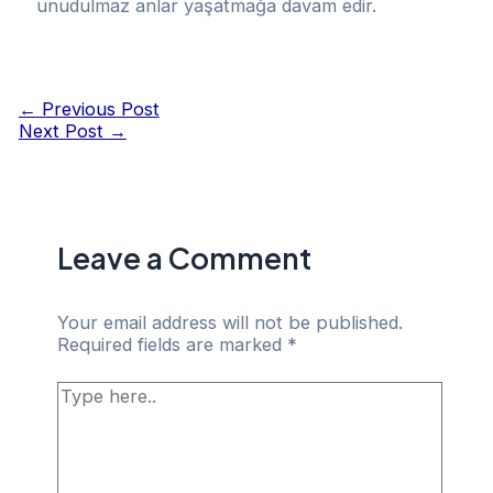
unudulmaz anlar yaşatmağa davam edir.
Post
←
Previous Post
navigation
Next Post
→
Leave a Comment
Your email address will not be published.
Required fields are marked
*
Type
here..