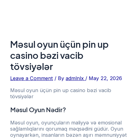
Məsul oyun üçün pin up
casino bəzi vacib
tövsiyələr
Leave a Comment
/ By
admlnlx
/
May 22, 2026
Məsul oyun üçün pin up casino bəzi vacib
tövsiyələr
Məsul Oyun Nədir?
Məsul oyun, oyunçuların maliyyə və emosional
sağlamlıqlarını qorumaq məqsədini güdür. Oyun
oynayarkən, insanların bəzən aşırı məmnuniyyət