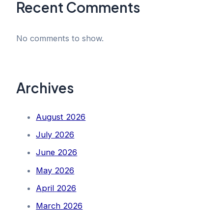
Recent Comments
No comments to show.
Archives
August 2026
July 2026
June 2026
May 2026
April 2026
March 2026