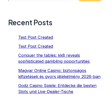
Recent Posts
Test Post Created
Test Post Created
Conquer the tables: kk8 reveals
sophisticated gambling opportunities
Magyar Online Casino: biztonságos
kifizetések és gyors játékélmény 2026-ban
Godz Casino Spiele: Entdecke die besten
Slots und Live-Dealer-Tische