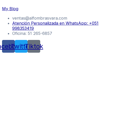
Skip
My Blog
to
content
ventas@alfombrasvara.com
Atención Personalizada en WhatsApp: +051
998353419
Oficina: 51 265-6857
acebook
Twitter
Tiktok