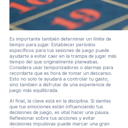
Es importante también determinar un límite de
tiempo para jugar. Establecer períodos
específicos para tus sesiones de juego puede
ayudarte a evitar caer en la trampa de jugar más
tiempo del que originalmente planeabas.
Considera usar temporizadores o alarmas para
recordarte que es hora de tomar un descanso.
Esto no solo te ayudará a controlar tu gasto,
sino también a disfrutar de una experiencia de
juego más equilibrada.
Al final, la clave está en la disciplina. Si sientes
que tus emociones están influenciando tus
decisiones de juego, es vital hacer una pausa.
Reflexionar sobre tus acciones y evitar
decisiones impulsivas puede marcar una gran