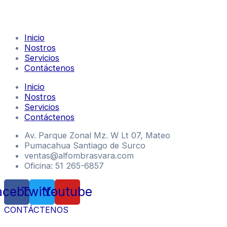
Inicio
Nostros
Servicios
Contáctenos
Inicio
Nostros
Servicios
Contáctenos
Av. Parque Zonal Mz. W Lt 07, Mateo
Pumacahua Santiago de Surco
ventas@alfombrasvara.com
Oficina: 51 265-6857
acebook
Twitter
Youtube
CONTÁCTENOS