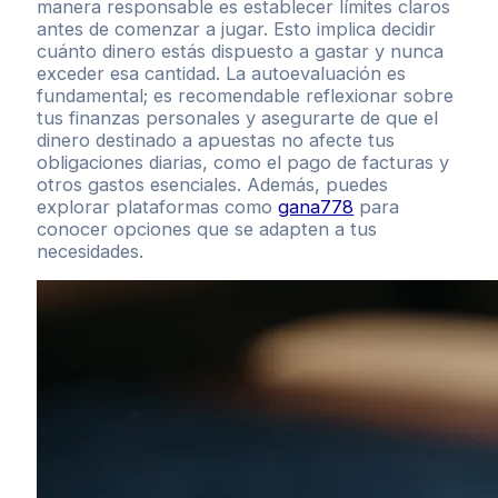
manera responsable es establecer límites claros
antes de comenzar a jugar. Esto implica decidir
cuánto dinero estás dispuesto a gastar y nunca
exceder esa cantidad. La autoevaluación es
fundamental; es recomendable reflexionar sobre
tus finanzas personales y asegurarte de que el
dinero destinado a apuestas no afecte tus
obligaciones diarias, como el pago de facturas y
otros gastos esenciales. Además, puedes
explorar plataformas como
gana778
para
conocer opciones que se adapten a tus
necesidades.