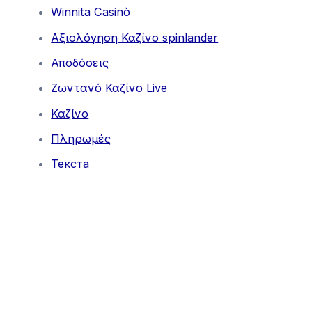
Winnita Casinò
Αξιολόγηση Καζίνο spinlander
Αποδόσεις
Ζωντανό Καζίνο Live
Καζίνο
Πληρωμές
Текста