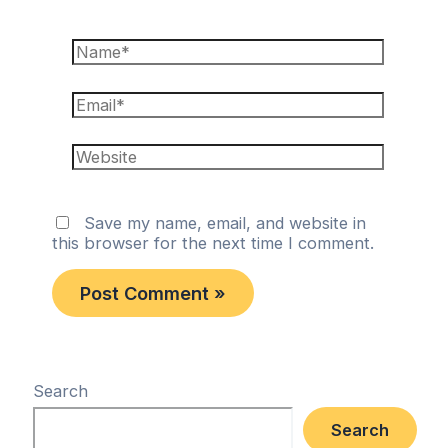
Name*
Email*
Website
Save my name, email, and website in
this browser for the next time I comment.
Search
Search