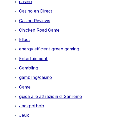
casino
Casino en Direct
Casino Reviews
Chicken Road Game
Efbet
energy efficient green gaming
Entertainment
Gambling
gambling/casino
Game
guida alle attrazioni di Sanremo
Jackpotbob
Jeux