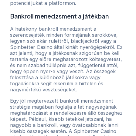
potenciáljukat a platformon.
Bankroll menedzsment a játékban
A hatékony bankroll menedzsment a
szerencsejáték minden formájának sarokköve,
legyen szó akár rulettről, blackjackről vagy a
Spinbetter Casino által kínált nyerőgépekről. Ez
azt jelenti, hogy a játékosnak szigorúan be kell
tartania egy előre meghatározott költségvetést,
és nem szabad túllépnie azt, függetlenül attól,
hogy éppen nyer-e vagy veszít. Az összegek
felosztása a különböző játékokra vagy
fogadásokra segít elkerülni a hirtelen és
nagymértékű veszteségeket.
Egy jól megtervezett bankroll menedzsment
stratégia magában foglalja a tét nagyságának
meghatározását a rendelkezésre álló összeghez
képest. Például, kisebb tétekkel játszani, ha
nagyobb a bankroll, vagy óvatosabbnak lenni
kisebb összegek esetén. A Spinbetter Casino