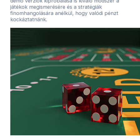
demó verziók kipróbálása is kiváló módszer a
játékok megismerésére és a stratégiák
finomhangolására anélkül, hogy valódi pénzt
kockáztatnánk.