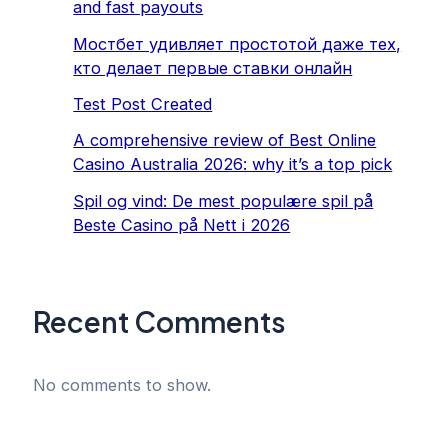
and fast payouts
Мостбет удивляет простотой даже тех,
кто делает первые ставки онлайн
Test Post Created
A comprehensive review of Best Online
Casino Australia 2026: why it’s a top pick
Spil og vind: De mest populære spil på
Beste Casino på Nett i 2026
Recent Comments
No comments to show.