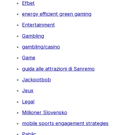
Efbet
energy efficient green gaming
Entertainment
Gambling
gambling/casino
Game
guida alle attrazioni di Sanremo
Jackpotbob
Jeux
Legal
Millioner Slovensko
mobile sports engagement strategies
Pablic