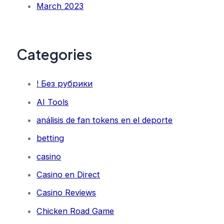
March 2023
Categories
! Без рубрики
AI Tools
análisis de fan tokens en el deporte
betting
casino
Casino en Direct
Casino Reviews
Chicken Road Game