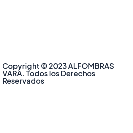
Copyright © 2023 ALFOMBRAS
VARA. Todos los Derechos
Reservados