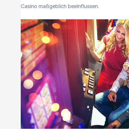
Casino maßgeblich beeinflussen.