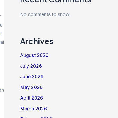
No comments to show.
r
le
t
Archives
el
August 2026
July 2026
June 2026
May 2026
an
April 2026
March 2026