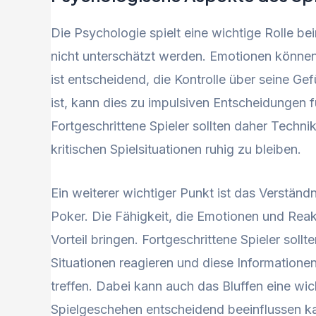
Die Psychologie spielt eine wichtige Rolle be
nicht unterschätzt werden. Emotionen können
ist entscheidend, die Kontrolle über seine Gef
ist, kann dies zu impulsiven Entscheidungen 
Fortgeschrittene Spieler sollten daher Techni
kritischen Spielsituationen ruhig zu bleiben.
Ein weiterer wichtiger Punkt ist das Verständ
Poker. Die Fähigkeit, die Emotionen und Rea
Vorteil bringen. Fortgeschrittene Spieler soll
Situationen reagieren und diese Informatione
treffen. Dabei kann auch das Bluffen eine wicht
Spielgeschehen entscheidend beeinflussen k