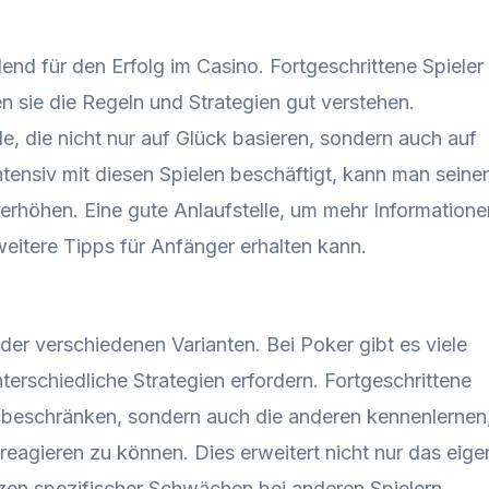
dend für den Erfolg im Casino. Fortgeschrittene Spieler
en sie die Regeln und Strategien gut verstehen.
e, die nicht nur auf Glück basieren, sondern auch auf
ntensiv mit diesen Spielen beschäftigt, kann man seine
erhöhen. Eine gute Anlaufstelle, um mehr Informatione
eitere Tipps für Anfänger erhalten kann.
 der verschiedenen Varianten. Bei Poker gibt es viele
erschiedliche Strategien erfordern. Fortgeschrittene
nte beschränken, sondern auch die anderen kennenlernen
 reagieren zu können. Dies erweitert nicht nur das eige
en spezifischer Schwächen bei anderen Spielern.