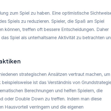
tellung zum Spiel zu haben. Eine optimistische Sichtweis
es Spiels zu reduzieren. Spieler, die Spaß am Spiel
n können, treffen oft bessere Entscheidungen. Daher
, das Spiel als unterhaltsame Aktivität zu betrachten u
aktiken
rschiedenen strategischen Ansätzen vertraut machen, um
beispielsweise ist das Verständnis von Grundstrategi
thematischen Berechnungen und helfen Spielern, die
nd oder Double Down zu treffen. Indem man diese
n Hausvorteil verringern und die eigenen