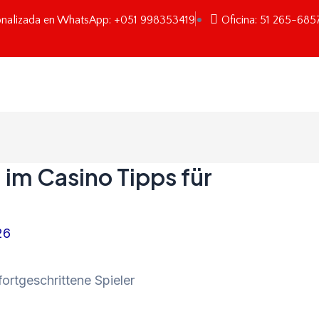
onalizada en WhatsApp: +051 998353419
Oficina: 51 265-685
 im Casino Tipps für
26
fortgeschrittene Spieler