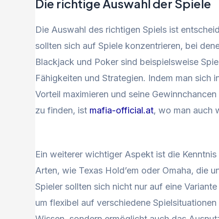
Die richtige Auswahl der Spiele
Die Auswahl des richtigen Spiels ist entschei
sollten sich auf Spiele konzentrieren, bei den
Blackjack und Poker sind beispielsweise Spiel
Fähigkeiten und Strategien. Indem man sich i
Vorteil maximieren und seine Gewinnchancen 
zu finden, ist
mafia-official.at
, wo man auch w
Ein weiterer wichtiger Aspekt ist die Kenntnis
Arten, wie Texas Hold’em oder Omaha, die unt
Spieler sollten sich nicht nur auf eine Varia
um flexibel auf verschiedene Spielsituationen
Wissen, sondern ermöglicht auch das Ausnutz