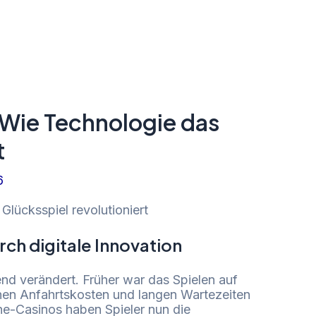
 Wie Technologie das
t
6
Glücksspiel revolutioniert
rch digitale Innovation
nd verändert. Früher war das Spielen auf
hen Anfahrtskosten und langen Wartezeiten
ne-Casinos haben Spieler nun die