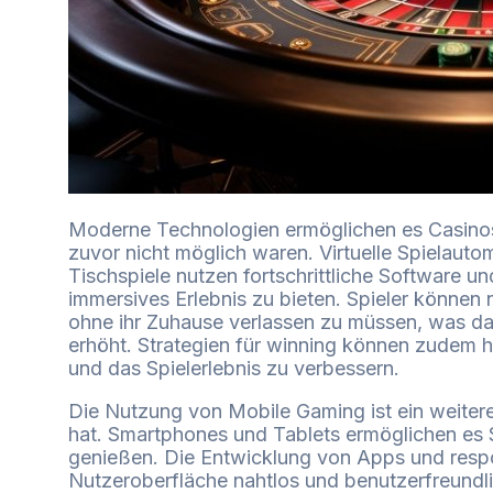
Moderne Technologien ermöglichen es Casinos,
zuvor nicht möglich waren. Virtuelle Spielauto
Tischspiele nutzen fortschrittliche Software u
immersives Erlebnis zu bieten. Spieler können 
ohne ihr Zuhause verlassen zu müssen, was da
erhöht. Strategien für winning können zudem 
und das Spielerlebnis zu verbessern.
Die Nutzung von Mobile Gaming ist ein weiterer
hat. Smartphones und Tablets ermöglichen es Sp
genießen. Die Entwicklung von Apps und respo
Nutzeroberfläche nahtlos und benutzerfreundl