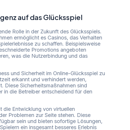
.
ligenz auf das Glücksspiel
dende Rolle in der Zukunft des Glücksspiels.
thmen ermöglicht es Casinos, das Verhalten
Spielerlebnisse zu schaffen. Beispielsweise
geschneiderte Promotions angeboten
ieren, was die Nutzerbindung und das
ness und Sicherheit im Online-Glücksspiel zu
zeit erkannt und verhindert werden,
ibt. Diese Sicherheitsmaßnahmen sind
r in die Betreiber entscheidend für den
 die Entwicklung von virtuellen
oder Problemen zur Seite stehen. Diese
ügbar sein und bieten sofortige Lösungen,
Spielern ein insgesamt besseres Erlebnis