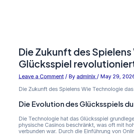
Die Zukunft des Spielens
Glücksspiel revolutionier
Leave a Comment
/ By
admlnlx
/
May 29, 202
Die Zukunft des Spielens Wie Technologie das 
Die Evolution des Glücksspiels du
Die Technologie hat das Glücksspiel grundlege
physische Casinos beschränkt, was oft mit ho
verbunden war. Durch die Einführung von Onli