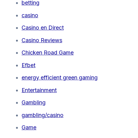
betting
casino
Casino en Direct
Casino Reviews
Chicken Road Game
Efbet
energy efficient green gaming
Entertainment
Gambling
gambling/casino
Game