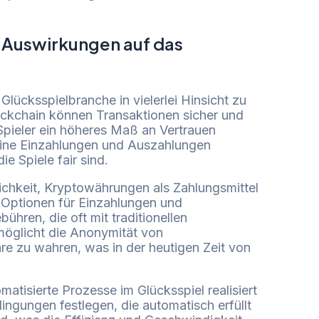
 Auswirkungen auf das
Glücksspielbranche in vielerlei Hinsicht zu
ckchain können Transaktionen sicher und
Spieler ein höheres Maß an Vertrauen
 seine Einzahlungen und Auszahlungen
 Spiele fair sind.
glichkeit, Kryptowährungen als Zahlungsmittel
e Optionen für Einzahlungen und
ühren, die oft mit traditionellen
öglicht die Anonymität von
re zu wahren, was in der heutigen Zeit von
atisierte Prozesse im Glücksspiel realisiert
ngungen festlegen, die automatisch erfüllt