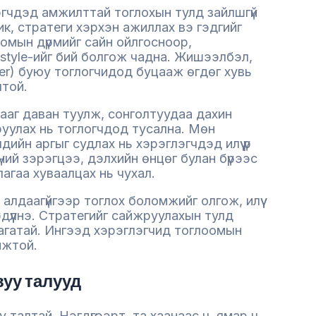
гчдэд амжилттай тоглохын тулд зайлшгүй
к, стратеги хэрхэн ажиллах вэ гэдгийг
омын дүрмийг сайн ойлгосноор,
style-ийг бий болгож чадна. Жишээлбэл,
er) буюу тоглогчидод буцааж өгдөг хувь
лтой.
ааг даван туулж, сонголтуудаа дахин
уулах нь тоглогчдод тусална. Мөн
йн аргыг судлах нь хэрэглэгчдэд илүү үр
үний зэрэгцээ, дэлхийн өнцөг булан бүрээс
агаа хуваалцах нь чухал.
алдаагүйгээр тоглох боломжийг олгож, илүү
рдүүлнэ. Стратегийг сайжруулахын тулд
агатай. Ингээд хэрэглэгчид тоглоомын
мжтой.
вуу талууд
талтай. Нэгдүгээрт, та хаанаас ч, ямар ч