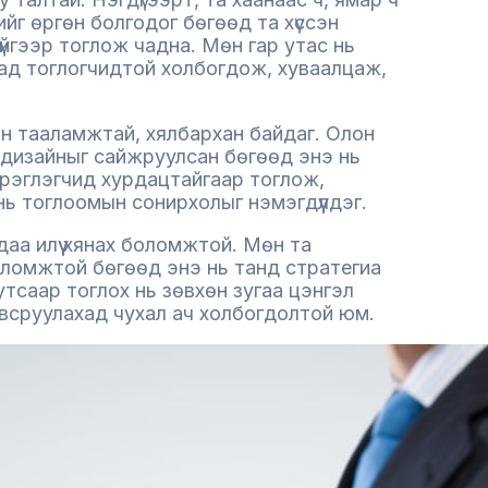
ийг өргөн болгодог бөгөөд та хүссэн
гүйгээр тоглож чадна. Мөн гар утас нь
сад тоглогчидтой холбогдож, хуваалцаж,
эн тааламжтай, хялбархан байдаг. Олон
 дизайныг сайжруулсан бөгөөд энэ нь
Хэрэглэгчид хурдацтайгаар тоглож,
 тоглоомын сонирхолыг нэмэгдүүлдэг.
даа илүү хянах боломжтой. Мөн та
ломжтой бөгөөд энэ нь танд стратегиа
тсаар тоглох нь зөвхөн зугаа цэнгэл
овсруулахад чухал ач холбогдолтой юм.