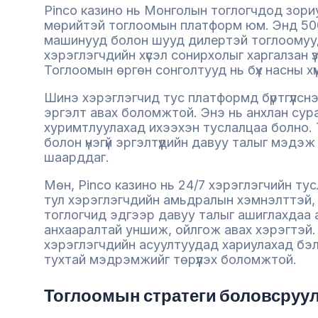
Pinco казино нь Монголын тоглогчдод зориу
мөрийтэй тоглоомын платформ юм. Энд 500
машинууд болон шууд дилертэй тоглоомуу
хэрэглэгчдийн хүсэл сонирхолыг харгалзан үз
Тоглоомын өргөн сонголтууд нь бүх насны хүм
Шинэ хэрэглэгчид тус платформд бүртгүүлсн
эргэлт авах боломжтой. Энэ нь анхлан су
хуримтлуулахад ихээхэн туслалцаа болно. 
болон үнэгүй эргэлтүүдийн давуу талыг мэдэ
шаарддаг.
Мөн, Pinco казино нь 24/7 хэрэглэгчийн тус
тул хэрэглэгчдийн амьдралын хэмнэлттэй, а
тоглогчид эдгээр давуу талыг ашиглахдаа 
анхааралтай уншиж, ойлгож авах хэрэгтэй.
хэрэглэгчдийн асуултуудад хариулахад бэлэ
тухтай мэдрэмжийг төрүүлэх боломжтой.
Тоглоомын стратеги боловсруу