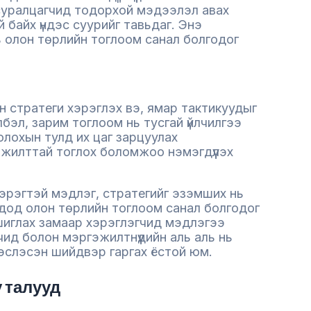
 суралцагчид тодорхой мэдээлэл авах
байх үндэс суурийг тавьдаг. Энэ
 олон төрлийн тоглоом санал болгодог
 стратеги хэрэглэх вэ, ямар тактикуудыг
бэл, зарим тоглоом нь тусгай үйлчилгээ
 олохын тулд их цаг зарцуулах
жилттай тоглох боломжоо нэмэгдүүлэх
хэрэгтэй мэдлэг, стратегийг эзэмших нь
чдод олон төрлийн тоглоом санал болгодог
шиглах замаар хэрэглэгчид мэдлэгээ
чид болон мэргэжилтнүүдийн аль аль нь
дэслэсэн шийдвэр гаргах ёстой юм.
 талууд