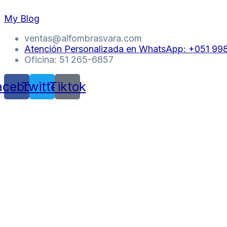
Skip
My Blog
to
content
ventas@alfombrasvara.com
Atención Personalizada en WhatsApp: +051 9
Oficina: 51 265-6857
acebook
Twitter
Tiktok