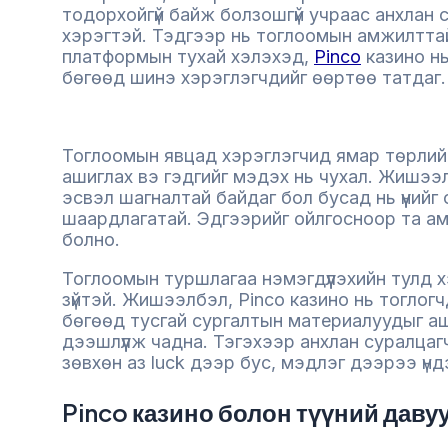
тодорхойгүй байж болзошгүй учраас анхлан
хэрэгтэй. Тэдгээр нь тоглоомын амжилттай 
платформын тухай хэлэхэд,
Pinco
казино нь
бөгөөд шинэ хэрэглэгчдийг өөртөө татдаг.
Тоглоомын явцад хэрэглэгчид ямар төрлийн
ашиглах вэ гэдгийг мэдэх нь чухал. Жишээл
эсвэл шагналтай байдаг бол бусад нь үүнийг
шаардлагатай. Эдгээрийг ойлгосноор та ам
болно.
Тоглоомын туршлагаа нэмэгдүүлэхийн тулд 
зүйтэй. Жишээлбэл, Pinco казино нь тоглог
бөгөөд тусгай сургалтын материалуудыг а
дээшлүүлж чадна. Тэгэхээр анхлан суралцаг
зөвхөн аз luck дээр бус, мэдлэг дээрээ үн
Pinco казино болон түүний давуу