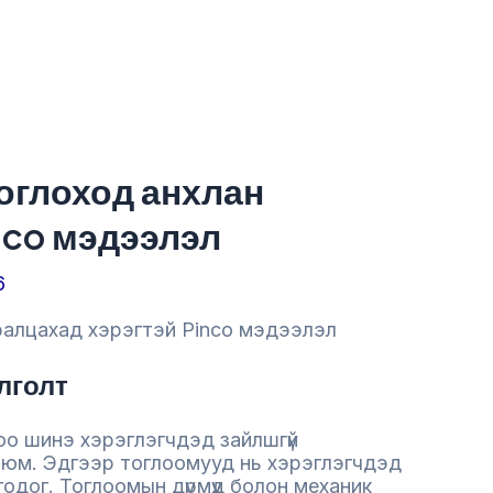
оглоход анхлан
nco мэдээлэл
6
ралцахад хэрэгтэй Pinco мэдээлэл
лголт
оо шинэ хэрэглэгчдэд зайлшгүй
г юм. Эдгээр тоглоомууд нь хэрэглэгчдэд
одог. Тоглоомын дүрмүүд болон механик