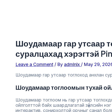
Шоудамаар гар утсаар т
суралцахад хэрэгтэй Pi
Leave a Comment
/ By
admlnlx
/
May 29, 202
Шоудамаар гар утсаар тоглоход анхлан су
Шоудамаар тоглоомын тухай ой
Шоудамаар тоглоом нь гар утсаар тоглохд
ойлголттой байх шаардлагатай зүйлсийн нэ
интерактив, сонирхолтой орчныг санал болг