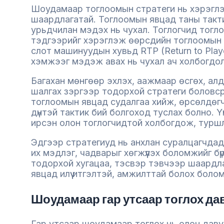
Шоудамаар тоглоомын стратеги нь хэрэглэ
шаардлагатай. Тоглоомын явцад таны такти
урьдчилан мэдэх нь чухал. Тоглогчид тогло
тэдгээрийг хэрэглэж өөрсдийн тоглоомын 
слот машинуудын хувьд RTP (Return to Play
хэмжээг мэдэж авах нь чухал ач холбогдо
Багахан мөнгөөр эхлэх, аажмаар өсгөх, алд
шалгах зэргээр тодорхой стратеги боловср
тоглоомын явцад судалгаа хийж, өрсөлдөгчди
дүнтэй тактик бий болгоход туслах болно. Ү
ирсэн олон тоглогчидтой холбогдож, туршл
Эдгээр стратегиуд нь анхлан суралцагчдад 
их мэдлэг, чадварыг хөгжүүлэх боломжийг бү
тодорхой хугацаа, тэсвэр тэвчээр шаардл
явцад илүү итгэлтэй, амжилттай болох боло
Шоудамаар гар утсаар тоглох да
Гар утсаар шоудамаар тоглох нь олон давуу 