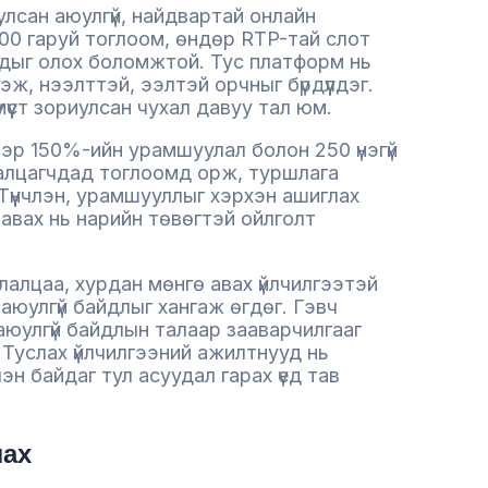
лсан аюулгүй, найдвартай онлайн
0 гаруй тоглоом, өндөр RTP-тай слот
дыг олох боломжтой. Тус платформ нь
эж, нээлттэй, ээлтэй орчныг бүрдүүлдэг.
үүст зориулсан чухал давуу тал юм.
ээр 150%-ийн урамшуулал болон 250 үнэгүй
ралцагчдад тоглоомд орж, туршлага
Түүнчлэн, урамшууллыг хэрхэн ашиглах
ж авах нь нарийн төвөгтэй ойлголт
лалцаа, хурдан мөнгө авах үйлчилгээтэй
юулгүй байдлыг хангаж өгдөг. Гэвч
аюулгүй байдлын талаар зааварчилгааг
 Туслах үйлчилгээний ажилтнууд нь
н байдаг тул асуудал гарах үед тав
лах