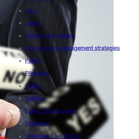
Jeux
Legal
Millioner Slovensko
mobile sports engagement strategies
Pablic
Plinko jeu
Public
Speltips
Stake Casino Guide
Stoiximan
Stoiximan Live Καζίνο