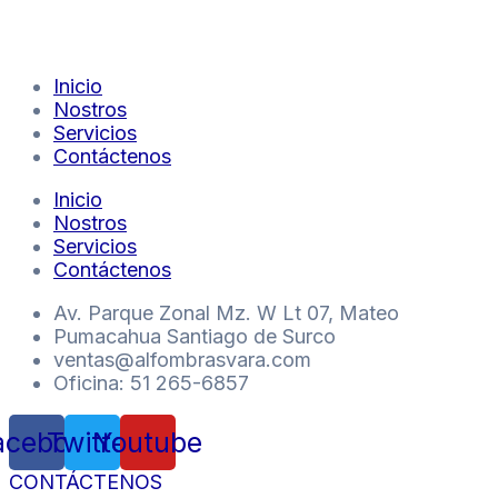
Inicio
Nostros
Servicios
Contáctenos
Inicio
Nostros
Servicios
Contáctenos
Av. Parque Zonal Mz. W Lt 07, Mateo
Pumacahua Santiago de Surco
ventas@alfombrasvara.com
Oficina: 51 265-6857
acebook
Twitter
Youtube
CONTÁCTENOS