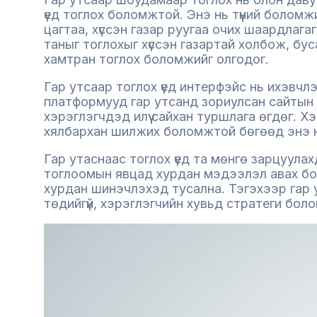
үед тоглох боломжтой. Энэ нь түүний боломж
цагтаа, хүссэн газар руугаа очих шаардлага
таныг тоглохыг хүссэн газартай холбож, бу
хамтран тоглох боломжийг олгодог.
Гар утсаар тоглох үед интерфэйс нь ихэвчл
платформууд гар утсанд зориулсан сайтын
хэрэглэгчдэд илүү сайхан туршлага өгдөг. 
хялбархан шилжих боломжтой бөгөөд энэ нь
Гар утаснаас тоглох үед та мөнгө зарцуулах
тоглоомын явцад хурдан мэдээлэл авах бо
хурдан шинэчлэхэд тусална. Тэгэхээр гар у
төдийгүй, хэрэглэгчийн хувьд стратеги бол