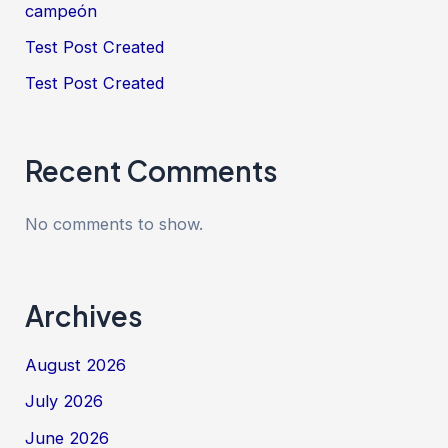
campeón
Test Post Created
Test Post Created
Recent Comments
No comments to show.
Archives
August 2026
July 2026
June 2026