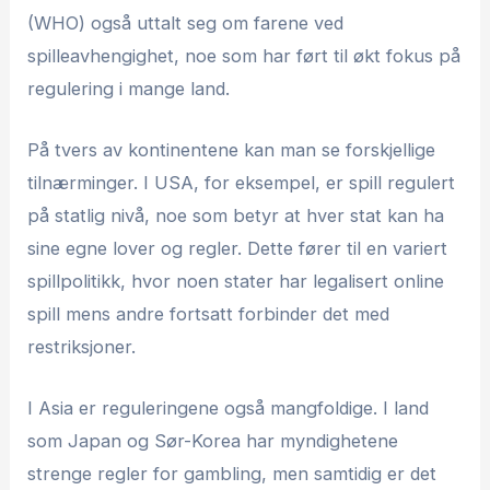
(WHO) også uttalt seg om farene ved
spilleavhengighet, noe som har ført til økt fokus på
regulering i mange land.
På tvers av kontinentene kan man se forskjellige
tilnærminger. I USA, for eksempel, er spill regulert
på statlig nivå, noe som betyr at hver stat kan ha
sine egne lover og regler. Dette fører til en variert
spillpolitikk, hvor noen stater har legalisert online
spill mens andre fortsatt forbinder det med
restriksjoner.
I Asia er reguleringene også mangfoldige. I land
som Japan og Sør-Korea har myndighetene
strenge regler for gambling, men samtidig er det