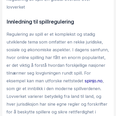
lovverket
Innledning til spillregulering
Regulering av spill er et komplekst og stadig
utviklende tema som omfatter en rekke juridiske,
sosiale og økonomiske aspekter. I dagens samfunn,
hvor online spilling har fått en enorm popularitet,
er det viktig å forstå hvordan forskjellige nasjoner
tilnærmer seg lovgivningen rundt spill. For
eksempel kan man utforske nettstedet
spinjo.no
,
som gir et innblikk i den moderne spillverdenen.
Lovverket varierer betydelig fra land til land, og
hver jurisdiksjon har sine egne regler og forskrifter
for å beskytte spillere og sikre rettferdighet i