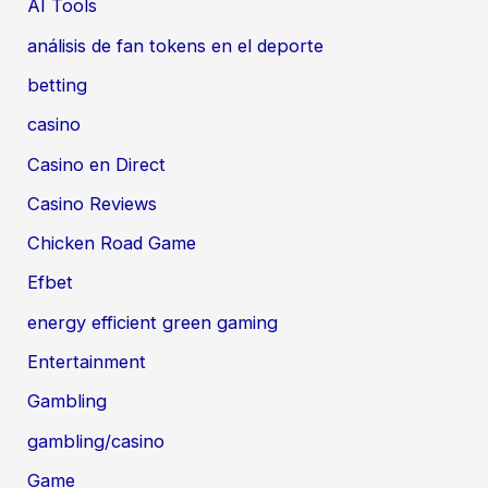
AI Tools
análisis de fan tokens en el deporte
betting
casino
Casino en Direct
Casino Reviews
Chicken Road Game
Efbet
energy efficient green gaming
Entertainment
Gambling
gambling/casino
Game