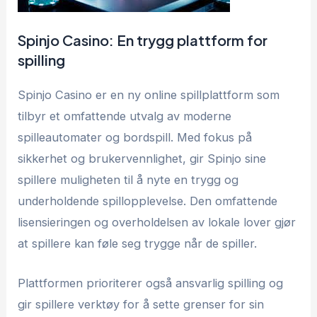
Spinjo Casino: En trygg plattform for
spilling
Spinjo Casino er en ny online spillplattform som
tilbyr et omfattende utvalg av moderne
spilleautomater og bordspill. Med fokus på
sikkerhet og brukervennlighet, gir Spinjo sine
spillere muligheten til å nyte en trygg og
underholdende spillopplevelse. Den omfattende
lisensieringen og overholdelsen av lokale lover gjør
at spillere kan føle seg trygge når de spiller.
Plattformen prioriterer også ansvarlig spilling og
gir spillere verktøy for å sette grenser for sin