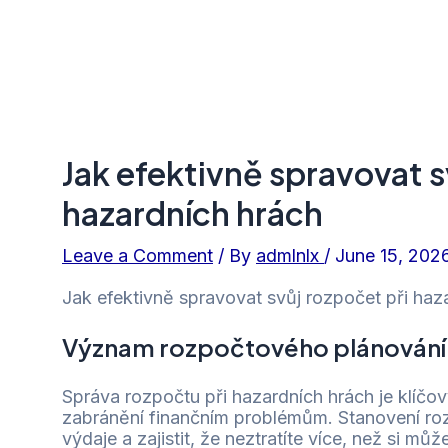
Jak efektivně spravovat s
hazardních hrách
Leave a Comment
/ By
admlnlx
/
June 15, 202
Jak efektivně spravovat svůj rozpočet při haz
Význam rozpočtového plánování
Správa rozpočtu při hazardních hrách je klíč
zabránění finančním problémům. Stanovení ro
výdaje a zajistit, že neztratíte více, než si můž