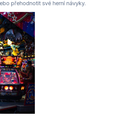
ebo přehodnotit své herní návyky.