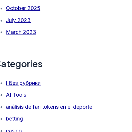
October 2025
July 2023
March 2023
ategories
! Без рубрики
AI Tools
análisis de fan tokens en el deporte
betting
casino