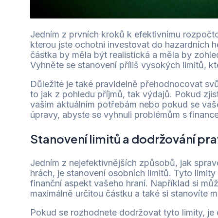
Jedním z prvních kroků k efektivnímu rozpočto
kterou jste ochotni investovat do hazardních 
částka by měla být realistická a měla by zohle
Vyhněte se stanovení příliš vysokých limitů, k
Důležité je také pravidelně přehodnocovat svů
to jak z pohledu příjmů, tak výdajů. Pokud zji
vašim aktuálním potřebám nebo pokud se vaše
úpravy, abyste se vyhnuli problémům s financ
Stanovení limitů a dodržování pra
Jedním z nejefektivnějších způsobů, jak sprav
hrách, je stanovení osobních limitů. Tyto limit
finanční aspekt vašeho hraní. Například si může
maximálně určitou částku a také si stanovíte ma
Pokud se rozhodnete dodržovat tyto limity, je 