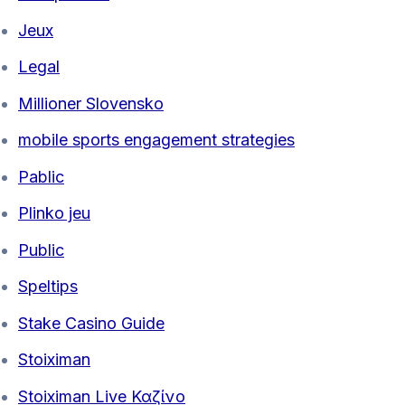
Jeux
Legal
Millioner Slovensko
mobile sports engagement strategies
Pablic
Plinko jeu
Public
Speltips
Stake Casino Guide
Stoiximan
Stoiximan Live Καζίνο