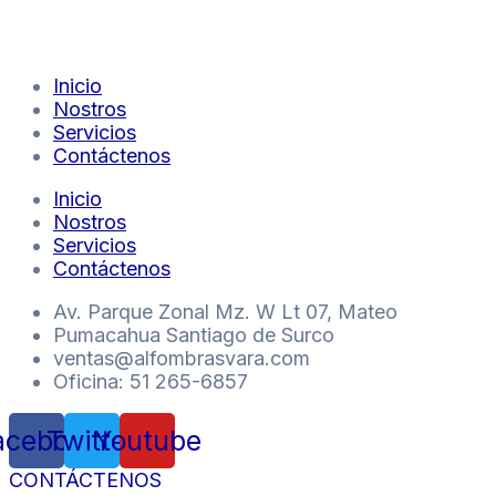
Inicio
Nostros
Servicios
Contáctenos
Inicio
Nostros
Servicios
Contáctenos
Av. Parque Zonal Mz. W Lt 07, Mateo
Pumacahua Santiago de Surco
ventas@alfombrasvara.com
Oficina: 51 265-6857
acebook
Twitter
Youtube
CONTÁCTENOS