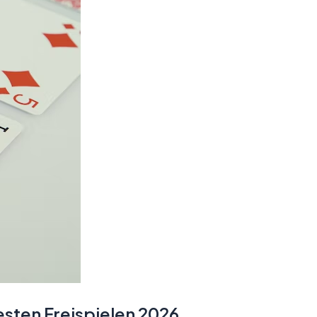
besten Freispielen 2026