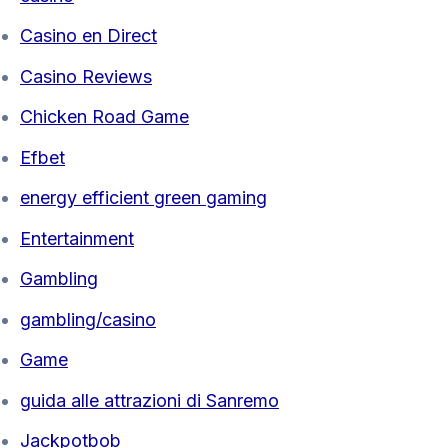
Casino en Direct
Casino Reviews
Chicken Road Game
Efbet
energy efficient green gaming
Entertainment
Gambling
gambling/casino
Game
guida alle attrazioni di Sanremo
Jackpotbob