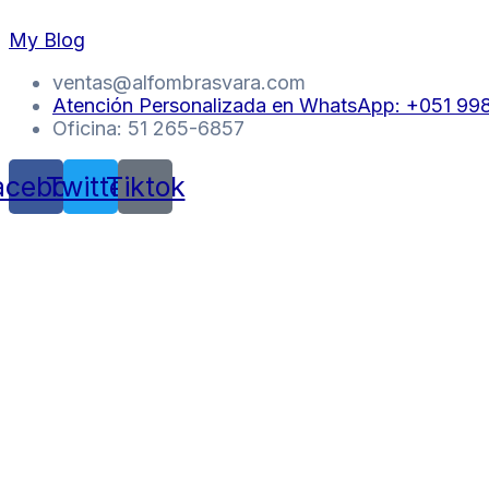
Skip
My Blog
to
content
ventas@alfombrasvara.com
Atención Personalizada en WhatsApp: +051 9
Oficina: 51 265-6857
acebook
Twitter
Tiktok