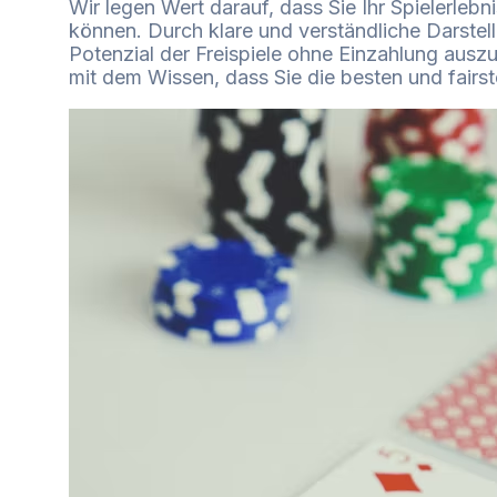
Wir legen Wert darauf, dass Sie Ihr Spielerle
können. Durch klare und verständliche Darstell
Potenzial der Freispiele ohne Einzahlung ausz
mit dem Wissen, dass Sie die besten und fairs