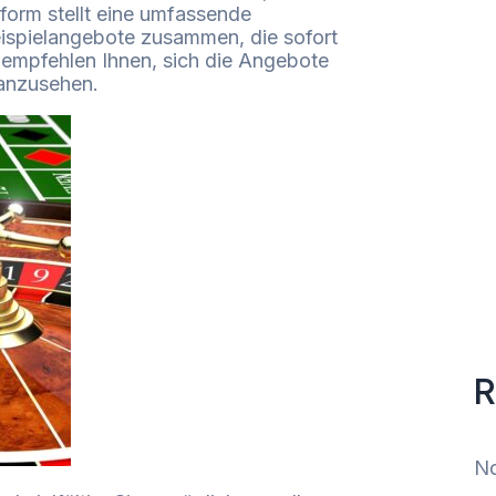
tform stellt eine umfassende
eispielangebote zusammen, die sofort
r empfehlen Ihnen, sich die Angebote
anzusehen.
R
No