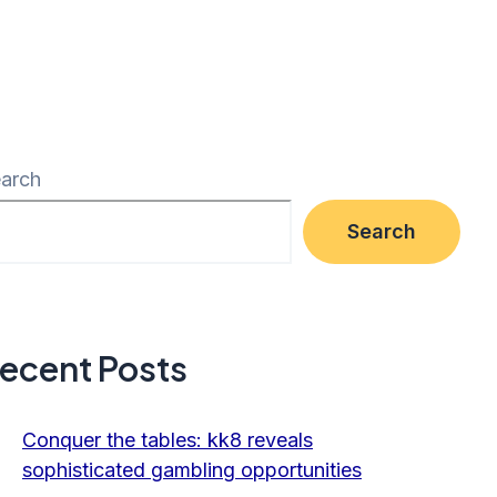
arch
Search
ecent Posts
Conquer the tables: kk8 reveals
sophisticated gambling opportunities