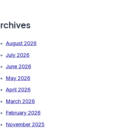
rchives
August 2026
July 2026
June 2026
May 2026
April 2026
March 2026
February 2026
November 2025