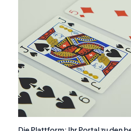
Die Plattform: Ihr Portal zu den 