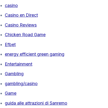
casino
Casino en Direct
Casino Reviews
Chicken Road Game
Efbet
energy efficient green gaming
Entertainment
Gambling
gambling/casino
Game
guida alle attrazioni di Sanremo