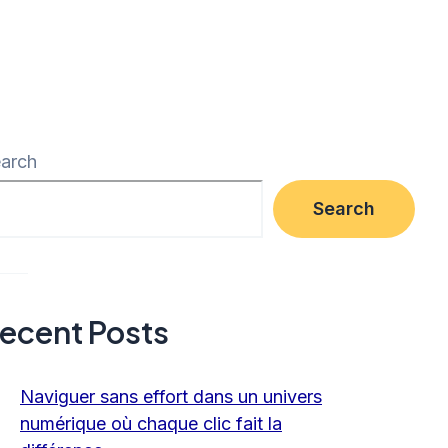
arch
Search
ecent Posts
Naviguer sans effort dans un univers
numérique où chaque clic fait la