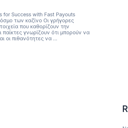
s for Success with Fast Payouts
όσμο των καζίνο Οι γρήγορες
τοιχεία που καθορίζουν την
οι παίκτες γνωρίζουν ότι μπορούν να
ι οι πιθανότητες να …
R