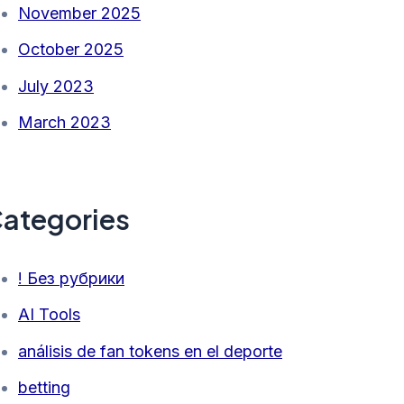
November 2025
October 2025
July 2023
March 2023
ategories
! Без рубрики
AI Tools
análisis de fan tokens en el deporte
betting