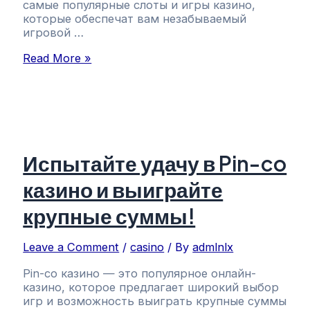
самые популярные слоты и игры казино,
которые обеспечат вам незабываемый
игровой …
Играйте
Read More »
и
выигрывайте
вместе
с
pinko
casino!
Испытайте удачу в Pin-co
казино и выиграйте
крупные суммы!
Leave a Comment
/
casino
/ By
admlnlx
Pin-co казино — это популярное онлайн-
казино, которое предлагает широкий выбор
игр и возможность выиграть крупные суммы