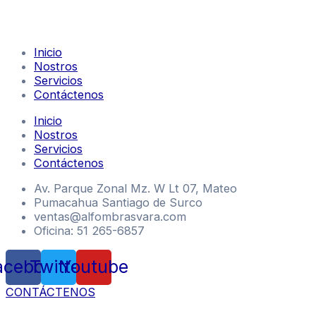
Inicio
Nostros
Servicios
Contáctenos
Inicio
Nostros
Servicios
Contáctenos
Av. Parque Zonal Mz. W Lt 07, Mateo
Pumacahua Santiago de Surco
ventas@alfombrasvara.com
Oficina: 51 265-6857
acebook
Twitter
Youtube
CONTÁCTENOS