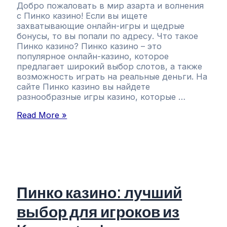
Добро пожаловать в мир азарта и волнения
с Пинко казино! Если вы ищете
захватывающие онлайн-игры и щедрые
бонусы, то вы попали по адресу. Что такое
Пинко казино? Пинко казино – это
популярное онлайн-казино, которое
предлагает широкий выбор слотов, а также
возможность играть на реальные деньги. На
сайте Пинко казино вы найдете
разнообразные игры казино, которые …
Играйте
Read More »
и
выигрывайте
с
Пинко
казино!
Пинко казино: лучший
выбор для игроков из