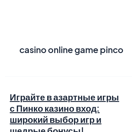
casino online game pinco
Играйте в азартные игры
с Пинко казино вход:
широкий выбор игр и
щедрые бонусы!