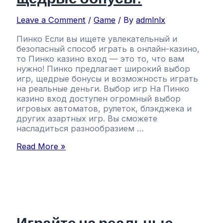
Leave a Comment
/
Game
/ By
admlnlx
Пинко Если вы ищете увлекательный и
безопасный способ играть в онлайн-казино,
то Пинко казино вход — это то, что вам
нужно! Пинко предлагает широкий выбор
игр, щедрые бонусы и возможность играть
на реальные деньги. Выбор игр На Пинко
казино вход доступен огромный выбор
игровых автоматов, рулеток, блэкджека и
других азартных игр. Вы сможете
насладиться разнообразием …
Играйте
Read More »
в
азартные
игры
с
Пинко
казино
вход:
Играйте на реальные