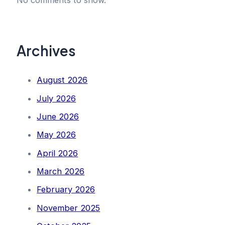
Archives
August 2026
July 2026
June 2026
May 2026
April 2026
March 2026
February 2026
November 2025