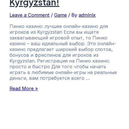
Kyrgyzstan!
Leave a Comment
/
Game
/ By
admlnlx
Пинко казино: лучшее онлайн-казино для
игроков из Kyrgyzstan Если вы ищете
захватывающий игровой опыт, то Пинко
казино – ваш идеальный выбор. Это онлайн-
казино предлагает широкий выбор слотов,
бонусов и фриспинов для игроков из
Kyrgyzstan. Регистрация на Пинко казино:
просто и быстро Для того чтобы начать
играть в любимые онлайн-игры на реальные
деньги, вам потребуется всего …
Пинко
Read More »
казино:
лучший
выбор
для
игроков
из
Kyrgyzstan!