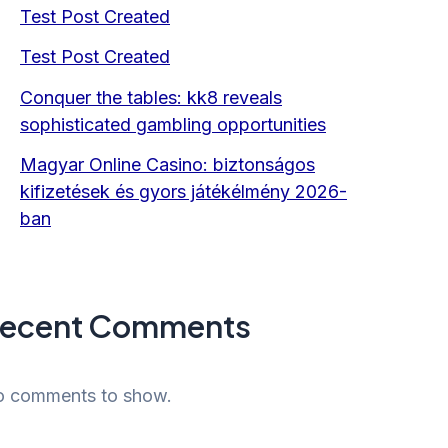
Test Post Created
Test Post Created
Conquer the tables: kk8 reveals
sophisticated gambling opportunities
Magyar Online Casino: biztonságos
kifizetések és gyors játékélmény 2026-
ban
ecent Comments
 comments to show.