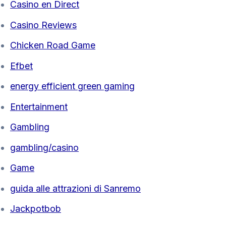
Casino en Direct
Casino Reviews
Chicken Road Game
Efbet
energy efficient green gaming
Entertainment
Gambling
gambling/casino
Game
guida alle attrazioni di Sanremo
Jackpotbob