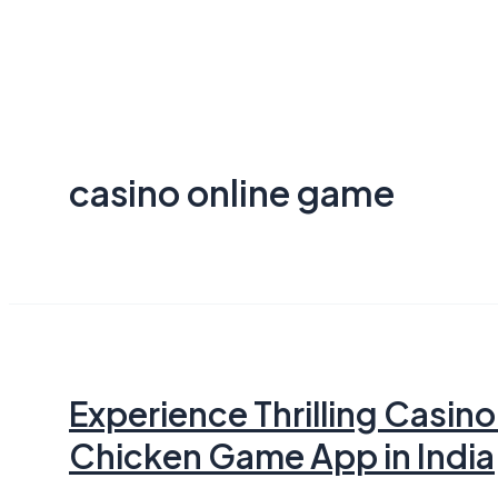
casino online game
Experience Thrilling Casin
Chicken Game App in India