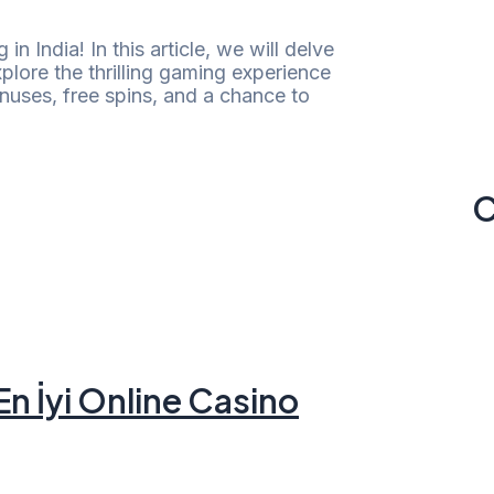
n India! In this article, we will delve
lore the thrilling gaming experience
bonuses, free spins, and a chance to
C
En İyi Online Casino