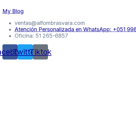
Skip
My Blog
to
content
ventas@alfombrasvara.com
Atención Personalizada en WhatsApp: +051 9
Oficina: 51 265-6857
acebook
Twitter
Tiktok