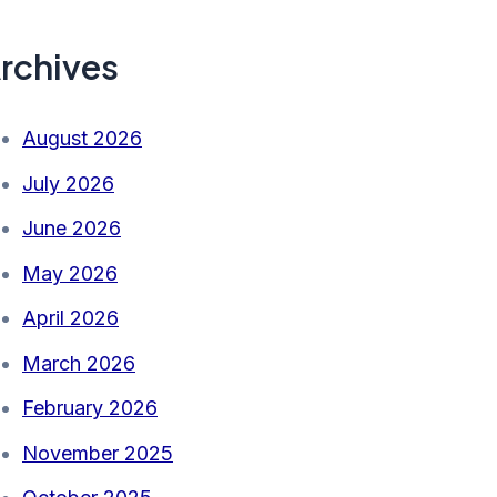
rchives
August 2026
July 2026
June 2026
May 2026
April 2026
March 2026
February 2026
November 2025