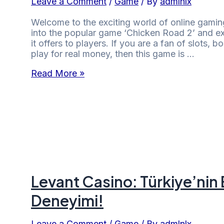
Leave a Comment
/
Game
/ By
admlnlx
Welcome to the exciting world of online gaming i
into the popular game ‘Chicken Road 2’ and exp
it offers to players. If you are a fan of slots, 
play for real money, then this game is …
Explore
Read More »
the
Exciting
World
of
‘Chicken
Road
2’
Online
Gaming
Levant Casino: Türkiye’nin 
in
India!
Deneyimi!
Leave a Comment
/
Game
/ By
admlnlx