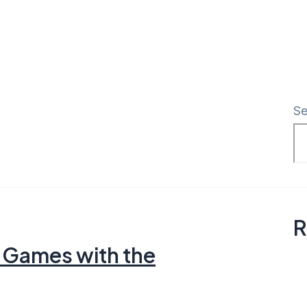
Se
R
o Games with the