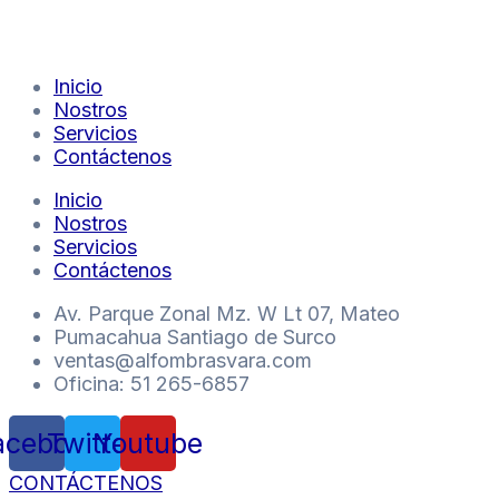
Inicio
Nostros
Servicios
Contáctenos
Inicio
Nostros
Servicios
Contáctenos
Av. Parque Zonal Mz. W Lt 07, Mateo
Pumacahua Santiago de Surco
ventas@alfombrasvara.com
Oficina: 51 265-6857
acebook
Twitter
Youtube
CONTÁCTENOS