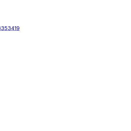
98353419