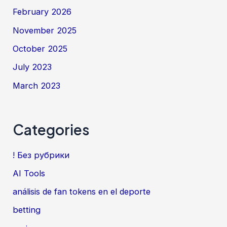
February 2026
November 2025
October 2025
July 2023
March 2023
Categories
! Без рубрики
AI Tools
análisis de fan tokens en el deporte
betting