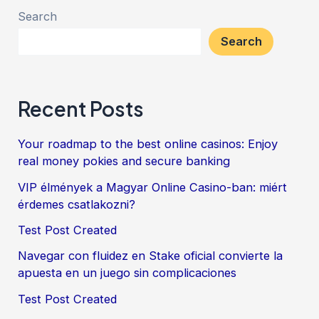
Search
Search
Recent Posts
Your roadmap to the best online casinos: Enjoy
real money pokies and secure banking
VIP élmények a Magyar Online Casino-ban: miért
érdemes csatlakozni?
Test Post Created
Navegar con fluidez en Stake oficial convierte la
apuesta en un juego sin complicaciones
Test Post Created