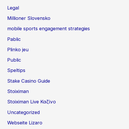
Legal
Millioner Slovensko
mobile sports engagement strategies
Pablic
Plinko jeu
Public
Speltips
Stake Casino Guide
Stoiximan
Stoiximan Live Καζίνο
Uncategorized
Webseite Lizaro