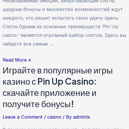
Незабываемые эмоции, захватывающие слоты,
щедрые бонусы и множество возможностей ждут
каждого, кто решит испытать свою удачу здесь.
Слоты Одним из основных преимуществ ‘Pin Up
casino ‘ является огромный выбор слотов. Здесь вы
найдете все самые …
Read More »
Играйте в популярные игры
казино с Pin Up Casino:
скачайте приложение и
получите бонусы!
Leave a Comment
/
casino
/ By
admlnlx