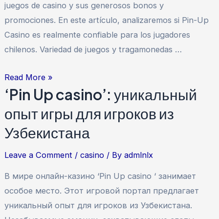
juegos de casino y sus generosos bonos y
promociones. En este artículo, analizaremos si Pin-Up
Casino es realmente confiable para los jugadores
chilenos. Variedad de juegos y tragamonedas …
Read More »
‘Pin Up casino’: уникальный
опыт игры для игроков из
Узбекистана
Leave a Comment
/
casino
/ By
admlnlx
В мире онлайн-казино ‘Pin Up casino ‘ занимает
особое место. Этот игровой портал предлагает
уникальный опыт для игроков из Узбекистана.