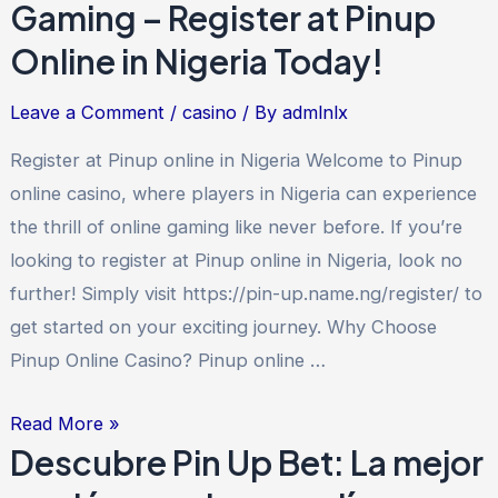
Gaming – Register at Pinup
Online in Nigeria Today!
Leave a Comment
/
casino
/ By
admlnlx
Register at Pinup online in Nigeria Welcome to Pinup
online casino, where players in Nigeria can experience
the thrill of online gaming like never before. If you’re
looking to register at Pinup online in Nigeria, look no
further! Simply visit https://pin-up.name.ng/register/ to
get started on your exciting journey. Why Choose
Pinup Online Casino? Pinup online …
Read More »
Descubre Pin Up Bet: La mejor