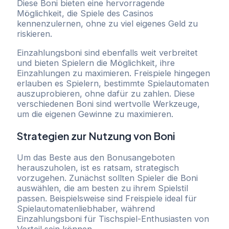
Diese Boni bieten eine hervorragende
Möglichkeit, die Spiele des Casinos
kennenzulernen, ohne zu viel eigenes Geld zu
riskieren.
Einzahlungsboni sind ebenfalls weit verbreitet
und bieten Spielern die Möglichkeit, ihre
Einzahlungen zu maximieren. Freispiele hingegen
erlauben es Spielern, bestimmte Spielautomaten
auszuprobieren, ohne dafür zu zahlen. Diese
verschiedenen Boni sind wertvolle Werkzeuge,
um die eigenen Gewinne zu maximieren.
Strategien zur Nutzung von Boni
Um das Beste aus den Bonusangeboten
herauszuholen, ist es ratsam, strategisch
vorzugehen. Zunächst sollten Spieler die Boni
auswählen, die am besten zu ihrem Spielstil
passen. Beispielsweise sind Freispiele ideal für
Spielautomatenliebhaber, während
Einzahlungsboni für Tischspiel-Enthusiasten von
Vorteil sein können.