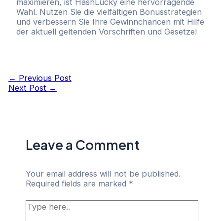
maximieren, ist HashLucky eine hervorragende
Wahl. Nutzen Sie die vielfältigen Bonusstrategien
und verbessern Sie Ihre Gewinnchancen mit Hilfe
der aktuell geltenden Vorschriften und Gesetze!
Post
←
Previous Post
navigation
Next Post
→
Leave a Comment
Your email address will not be published.
Required fields are marked
*
Type
here..