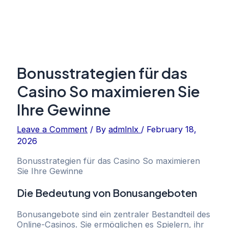
Bonusstrategien für das
Casino So maximieren Sie
Ihre Gewinne
Leave a Comment
/ By
admlnlx
/
February 18,
2026
Bonusstrategien für das Casino So maximieren
Sie Ihre Gewinne
Die Bedeutung von Bonusangeboten
Bonusangebote sind ein zentraler Bestandteil des
Online-Casinos. Sie ermöglichen es Spielern, ihr