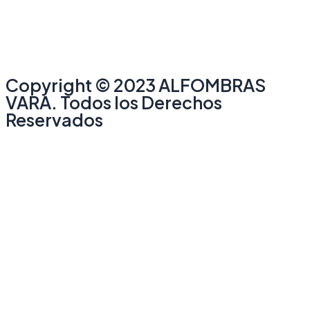
Copyright © 2023 ALFOMBRAS
VARA. Todos los Derechos
Reservados