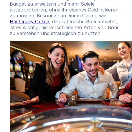
Budget zu erweitern und mehr Spiele
auszuprobieren, ohne ihr eigenes Geld riskieren
zu müssen. Besonders in einem Casino wie
Hashlucky Online
, das zahlreiche Boni anbietet,
ist es wichtig, die verschiedenen Arten von Boni
zu verstehen und strategisch zu nutzen.