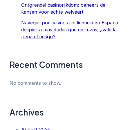
Ontgrendel casinorijkdom: beheers de
kansen voor echte welvaart
Navegar por casinos sin licencia en España
despierta más dudas que certezas, ¿vale la
pena el riesgo?
Recent Comments
No comments to show.
Archives
August 2026