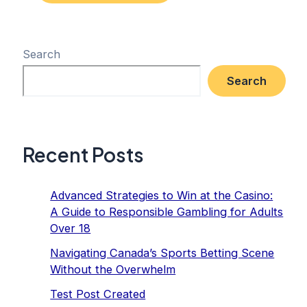
Search
Search
Recent Posts
Advanced Strategies to Win at the Casino:
A Guide to Responsible Gambling for Adults
Over 18
Navigating Canada’s Sports Betting Scene
Without the Overwhelm
Test Post Created