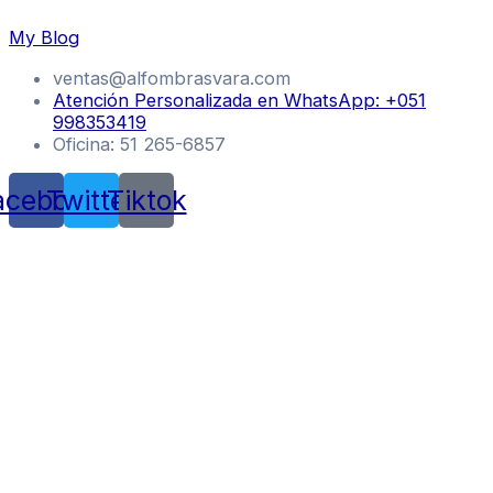
Skip
My Blog
to
content
ventas@alfombrasvara.com
Atención Personalizada en WhatsApp: +051
998353419
Oficina: 51 265-6857
acebook
Twitter
Tiktok