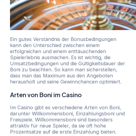
Ein gutes Verständnis der Bonusbedingungen
kann den Unterschied zwischen einem
erfolgreichen und einem enttäuschenden
Spielerlebnis ausmachen. Es ist wichtig, die
Umsatzbedingungen und die Gültigkeitsdauer der
Boni zu beachten. So kann man sicherstellen,
dass man das Maximum aus den Angeboten
herausholt und seine Gewinnchancen optimiert.
Arten von Boni im Casino
Im Casino gibt es verschiedene Arten von Boni,
darunter Willkommensboni, Einzahlungsboni und
Freispiele. Willkommensboni sind besonders
attraktiv für neue Spieler, da sie oft hohe
Prozentsätze auf die erste Einzahlung bieten.