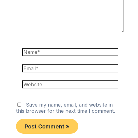
Name*
Email*
Website
Save my name, email, and website in
this browser for the next time I comment.