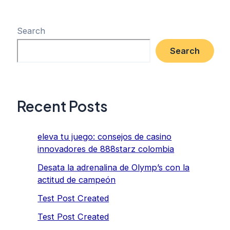
Search
Search
Recent Posts
eleva tu juego: consejos de casino
innovadores de 888starz colombia
Desata la adrenalina de Olymp’s con la
actitud de campeón
Test Post Created
Test Post Created