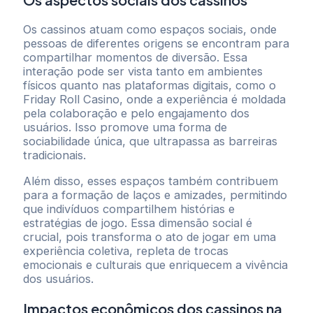
Os cassinos atuam como espaços sociais, onde
pessoas de diferentes origens se encontram para
compartilhar momentos de diversão. Essa
interação pode ser vista tanto em ambientes
físicos quanto nas plataformas digitais, como o
Friday Roll Casino, onde a experiência é moldada
pela colaboração e pelo engajamento dos
usuários. Isso promove uma forma de
sociabilidade única, que ultrapassa as barreiras
tradicionais.
Além disso, esses espaços também contribuem
para a formação de laços e amizades, permitindo
que indivíduos compartilhem histórias e
estratégias de jogo. Essa dimensão social é
crucial, pois transforma o ato de jogar em uma
experiência coletiva, repleta de trocas
emocionais e culturais que enriquecem a vivência
dos usuários.
Impactos econômicos dos cassinos na