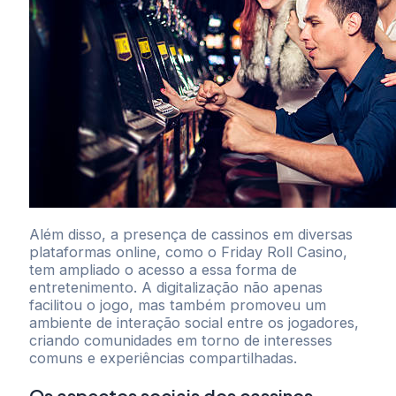
Além disso, a presença de cassinos em diversas
plataformas online, como o Friday Roll Casino,
tem ampliado o acesso a essa forma de
entretenimento. A digitalização não apenas
facilitou o jogo, mas também promoveu um
ambiente de interação social entre os jogadores,
criando comunidades em torno de interesses
comuns e experiências compartilhadas.
Os aspectos sociais dos cassinos