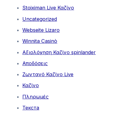
Stoiximan Live Καζίνο
Uncategorized
Webseite Lizaro
Winnita Casinò
Αξιολόγηση Καζίνο spinlander
Αποδόσεις
Ζωντανό Καζίνο Live
Καζίνο
Πληρωμές
Текста