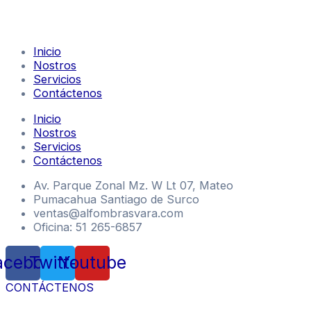
Inicio
Nostros
Servicios
Contáctenos
Inicio
Nostros
Servicios
Contáctenos
Av. Parque Zonal Mz. W Lt 07, Mateo
Pumacahua Santiago de Surco
ventas@alfombrasvara.com
Oficina: 51 265-6857
acebook
Twitter
Youtube
CONTÁCTENOS