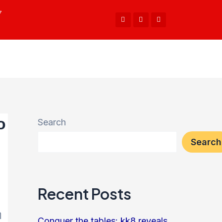
7
ο
Search
Search
Recent Posts
η
Conquer the tables: kk8 reveals