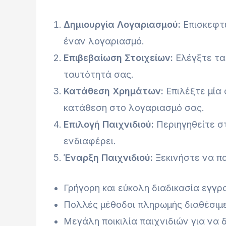
Δημιουργία Λογαριασμού:
Επισκεφτε
έναν λογαριασμό.
Επιβεβαίωση Στοιχείων:
Ελέγξτε τα
ταυτότητά σας.
Κατάθεση Χρημάτων:
Επιλέξτε μία 
κατάθεση στο λογαριασμό σας.
Επιλογή Παιχνιδιού:
Περιηγηθείτε στ
ενδιαφέρει.
Έναρξη Παιχνιδιού:
Ξεκινήστε να πα
Γρήγορη και εύκολη διαδικασία εγγρ
Πολλές μέθοδοι πληρωμής διαθέσιμε
Μεγάλη ποικιλία παιχνιδιών για να 