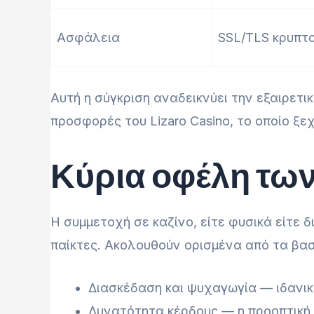
Ασφάλεια
SSL/TLS κρυπτ
Αυτή η σύγκριση αναδεικνύει την εξαιρετι
προσφορές του Lizaro Casino, το οποίο ξε
Κύρια οφέλη των
Η συμμετοχή σε καζίνο, είτε φυσικά είτε
παίκτες. Ακολουθούν ορισμένα από τα βασ
Διασκέδαση και ψυχαγωγία — ιδανικ
Δυνατότητα κέρδους — η προοπτική 