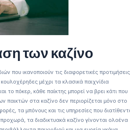
ση των καζίνο
διών που ικανοποιούν τις διαφορετικές προτιμήσεις
 κουλοχέρηδες μέχρι τα κλασικά παιχνίδια
ι το πόκερ, κάθε παίκτης μπορεί να βρει κάτι που
των παικτών στα καζίνο δεν περιορίζεται μόνο στο
φορές, τα μπόνους και τις υπηρεσίες που διατίθεντ
προχωρά, τα διαδικτυακά καζίνο γίνονται ολοένα
εριβάλλοντα παιχνιδιού και μια ευρεία γκάμα