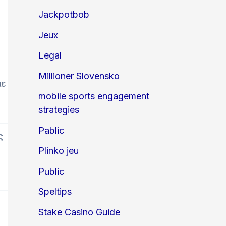
Jackpotbob
Jeux
Legal
Millioner Slovensko
με
mobile sports engagement
strategies
Pablic
ς
Plinko jeu
Public
Speltips
Stake Casino Guide