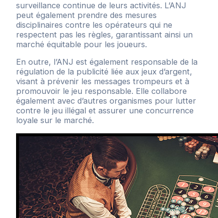
surveillance continue de leurs activités. L’ANJ
peut également prendre des mesures
disciplinaires contre les opérateurs qui ne
respectent pas les règles, garantissant ainsi un
marché équitable pour les joueurs.
En outre, l’ANJ est également responsable de la
régulation de la publicité liée aux jeux d’argent,
visant à prévenir les messages trompeurs et à
promouvoir le jeu responsable. Elle collabore
également avec d’autres organismes pour lutter
contre le jeu illégal et assurer une concurrence
loyale sur le marché.