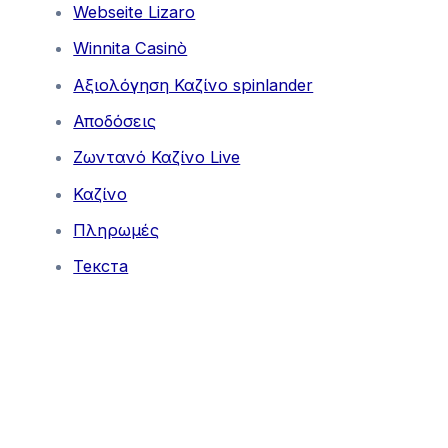
Webseite Lizaro
Winnita Casinò
Αξιολόγηση Καζίνο spinlander
Αποδόσεις
Ζωντανό Καζίνο Live
Καζίνο
Πληρωμές
Текста