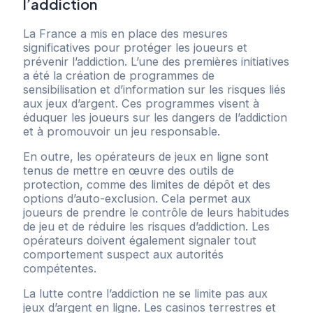
l’addiction
La France a mis en place des mesures
significatives pour protéger les joueurs et
prévenir l’addiction. L’une des premières initiatives
a été la création de programmes de
sensibilisation et d’information sur les risques liés
aux jeux d’argent. Ces programmes visent à
éduquer les joueurs sur les dangers de l’addiction
et à promouvoir un jeu responsable.
En outre, les opérateurs de jeux en ligne sont
tenus de mettre en œuvre des outils de
protection, comme des limites de dépôt et des
options d’auto-exclusion. Cela permet aux
joueurs de prendre le contrôle de leurs habitudes
de jeu et de réduire les risques d’addiction. Les
opérateurs doivent également signaler tout
comportement suspect aux autorités
compétentes.
La lutte contre l’addiction ne se limite pas aux
jeux d’argent en ligne. Les casinos terrestres et