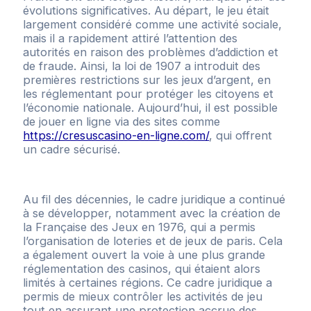
évolutions significatives. Au départ, le jeu était
largement considéré comme une activité sociale,
mais il a rapidement attiré l’attention des
autorités en raison des problèmes d’addiction et
de fraude. Ainsi, la loi de 1907 a introduit des
premières restrictions sur les jeux d’argent, en
les réglementant pour protéger les citoyens et
l’économie nationale. Aujourd’hui, il est possible
de jouer en ligne via des sites comme
https://cresuscasino-en-ligne.com/
, qui offrent
un cadre sécurisé.
Au fil des décennies, le cadre juridique a continué
à se développer, notamment avec la création de
la Française des Jeux en 1976, qui a permis
l’organisation de loteries et de jeux de paris. Cela
a également ouvert la voie à une plus grande
réglementation des casinos, qui étaient alors
limités à certaines régions. Ce cadre juridique a
permis de mieux contrôler les activités de jeu
tout en assurant une protection accrue des