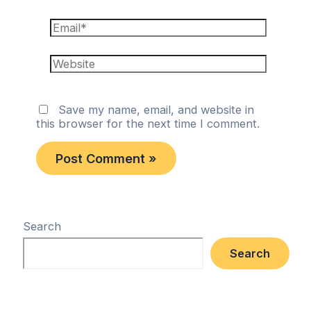
Email*
Website
Save my name, email, and website in
this browser for the next time I comment.
Search
Search