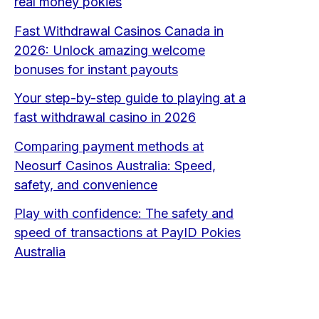
real money pokies
Fast Withdrawal Casinos Canada in
2026: Unlock amazing welcome
bonuses for instant payouts
Your step-by-step guide to playing at a
fast withdrawal casino in 2026
Comparing payment methods at
Neosurf Casinos Australia: Speed,
safety, and convenience
Play with confidence: The safety and
speed of transactions at PayID Pokies
Australia