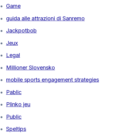
Game
guida alle attrazioni di Sanremo
Jackpotbob
Jeux
Legal
Millioner Slovensko
mobile sports engagement strategies
Pablic
Plinko jeu
Public
Speltips