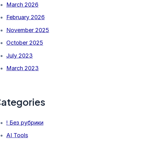
March 2026
February 2026
November 2025
October 2025
July 2023
March 2023
ategories
! Без рубрики
AI Tools