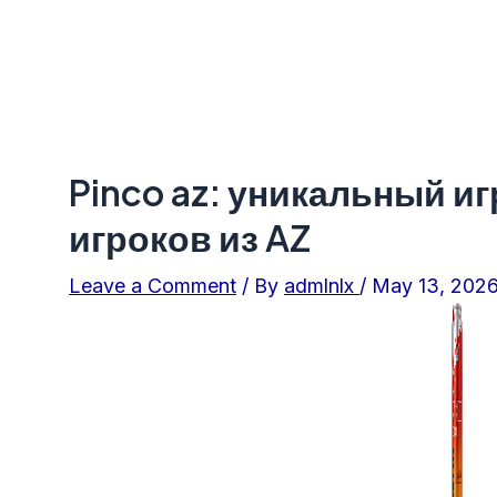
Pinco az: уникальный и
игроков из AZ
Leave a Comment
/ By
admlnlx
/
May 13, 202