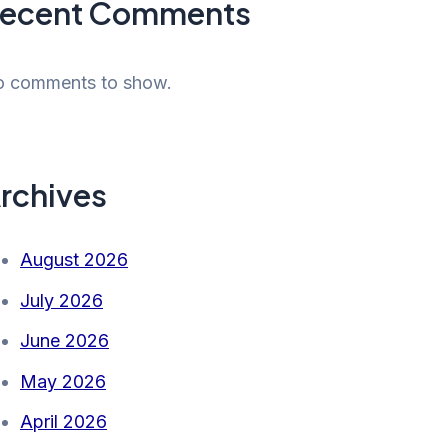
ecent Comments
 comments to show.
rchives
August 2026
July 2026
June 2026
May 2026
April 2026