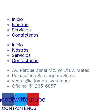
Inicio
Nostros
Servicios
Contáctenos
Inicio
Nostros
Servicios
Contáctenos
Av. Parque Zonal Mz. W Lt 07, Mateo
Pumacahua Santiago de Surco
ventas@alfombrasvara.com
Oficina: 51 265-6857
acebook
Twitter
Youtube
CONTÁCTENOS