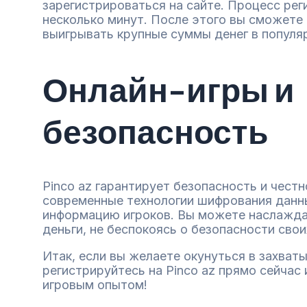
зарегистрироваться на сайте. Процесс рег
несколько минут. После этого вы сможете
выигрывать крупные суммы денег в популяр
Онлайн-игры и
безопасность
Pinco az гарантирует безопасность и честн
современные технологии шифрования данн
информацию игроков. Вы можете наслажда
деньги, не беспокоясь о безопасности свои
Итак, если вы желаете окунуться в захват
регистрируйтесь на Pinco az прямо сейчас
игровым опытом!