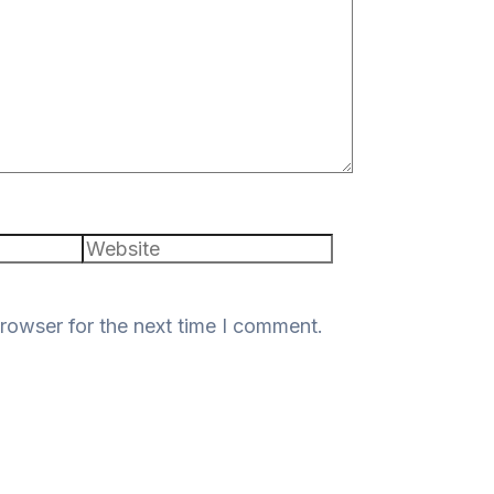
Website
rowser for the next time I comment.