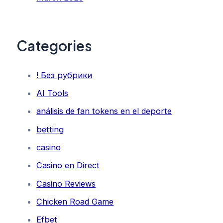
Categories
! Без рубрики
AI Tools
análisis de fan tokens en el deporte
betting
casino
Casino en Direct
Casino Reviews
Chicken Road Game
Efbet