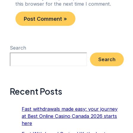
this browser for the next time I comment.
Search
Search
Recent Posts
Fast withdrawals made easy: your journey
at Best Online Casino Canada 2026 starts
here