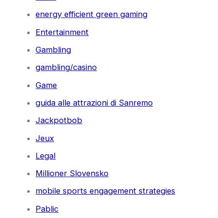
energy efficient green gaming
Entertainment
Gambling
gambling/casino
Game
guida alle attrazioni di Sanremo
Jackpotbob
Jeux
Legal
Millioner Slovensko
mobile sports engagement strategies
Pablic