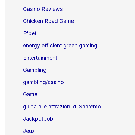
Casino Reviews
i
Chicken Road Game
Efbet
energy efficient green gaming
Entertainment
Gambling
gambling/casino
Game
guida alle attrazioni di Sanremo
Jackpotbob
Jeux