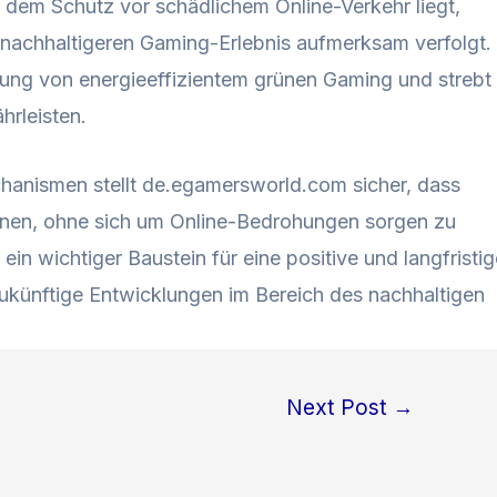
 dem Schutz vor schädlichem Online-Verkehr liegt,
nachhaltigeren Gaming-Erlebnis aufmerksam verfolgt.
ung von energieeffizientem grünen Gaming und strebt
hrleisten.
chanismen stellt de.egamersworld.com sicher, dass
können, ohne sich um Online-Bedrohungen sorgen zu
in wichtiger Baustein für eine positive und langfristig
künftige Entwicklungen im Bereich des nachhaltigen
Next Post
→