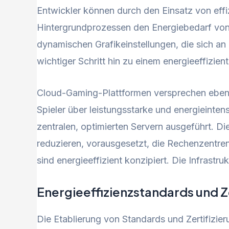
Entwickler können durch den Einsatz von eff
Hintergrundprozessen den Energiebedarf von
dynamischen Grafikeinstellungen, die sich an 
wichtiger Schritt hin zu einem energieeffizie
Cloud-Gaming-Plattformen versprechen ebenfal
Spieler über leistungsstarke und energieinte
zentralen, optimierten Servern ausgeführt. D
reduzieren, vorausgesetzt, die Rechenzentre
sind energieeffizient konzipiert. Die Infrastruk
Energieeffizienzstandards und Z
Die Etablierung von Standards und Zertifizie