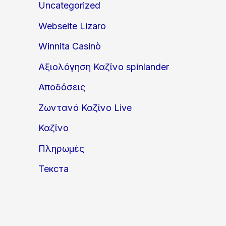
Uncategorized
Webseite Lizaro
Winnita Casinò
Αξιολόγηση Καζίνο spinlander
Αποδόσεις
Ζωντανό Καζίνο Live
Καζίνο
Πληρωμές
Текста