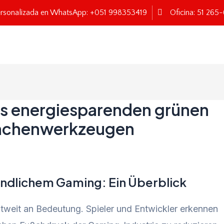
ersonalizada en WhatsApp: +051 998353419
Oficina: 51 265
es energiesparenden grünen
anchenwerkzeugen
ndlichem Gaming: Ein Überblick
weit an Bedeutung. Spieler und Entwickler erkennen