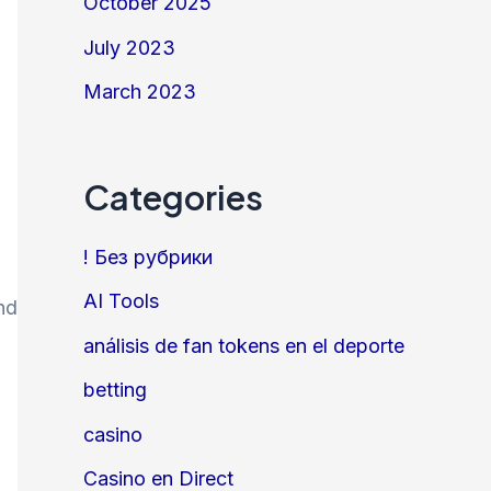
October 2025
July 2023
March 2023
Categories
! Без рубрики
AI Tools
nd
análisis de fan tokens en el deporte
betting
casino
Casino en Direct