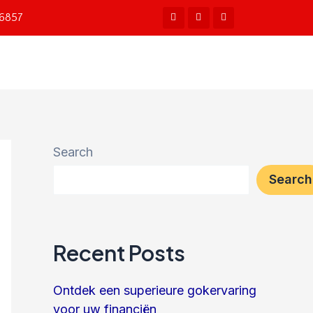
-6857
Search
Search
Recent Posts
Ontdek een superieure gokervaring
voor uw financiën