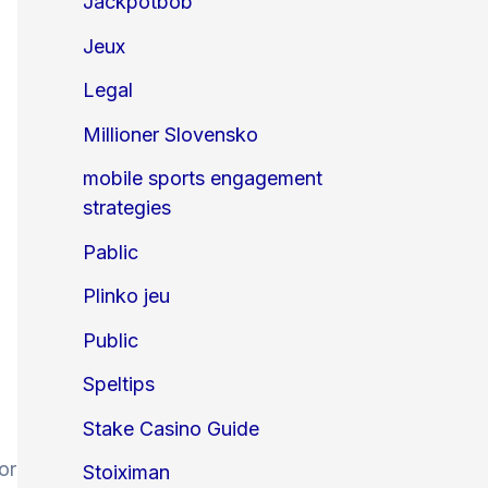
Jackpotbob
Jeux
Legal
Millioner Slovensko
mobile sports engagement
strategies
Pablic
Plinko jeu
Public
Speltips
Stake Casino Guide
or
Stoiximan