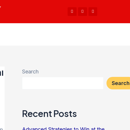
7
ı
Search
Search
Recent Posts
Advanced Strategies to Win at the
en