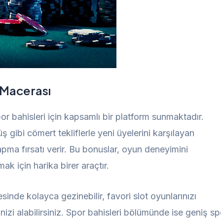
s Macerası
r bahisleri için kapsamlı bir platform sunmaktadır.
ibi cömert tekliflerle yeni üyelerini karşılayan
yapma fırsatı verir. Bu bonuslar, oyun deneyimini
ak için harika birer araçtır.
inde kolayca gezinebilir, favori slot oyunlarınızı
inizi alabilirsiniz. Spor bahisleri bölümünde ise geniş sp