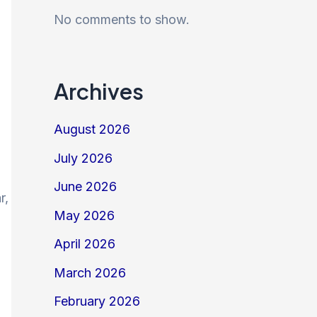
No comments to show.
Archives
August 2026
July 2026
June 2026
r,
May 2026
April 2026
March 2026
February 2026