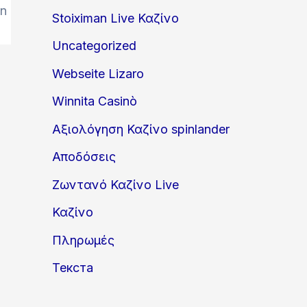
in
Stoiximan Live Καζίνο
Uncategorized
Webseite Lizaro
Winnita Casinò
Αξιολόγηση Καζίνο spinlander
Αποδόσεις
Ζωντανό Καζίνο Live
Καζίνο
Πληρωμές
Текста