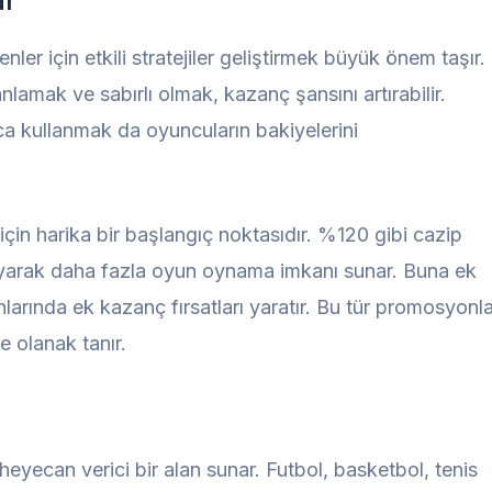
ler için etkili stratejiler geliştirmek büyük önem taşır.
nlamak ve sabırlı olmak, kazanç şansını artırabilir.
ca kullanmak da oyuncuların bakiyelerini
için harika bir başlangıç noktasıdır. %120 gibi cazip
atlayarak daha fazla oyun oynama imkanı sunar. Buna ek
nlarında ek kazanç fırsatları yaratır. Bu tür promosyonla
 olanak tanır.
 heyecan verici bir alan sunar. Futbol, basketbol, tenis