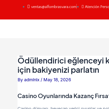
ventas@alfombrasvara.com
Atención Pers
Ödüllendirici eğlenceyi 
için bakiyenizi parlatın
By
admlnlx
/
May 18, 2026
Casino Oyunlarında Kazanç Fırsat
Casino dünyası, heyecan verici oyunlar ve pot