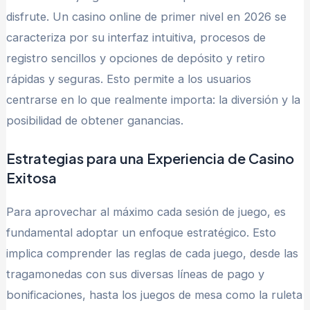
disfrute. Un casino online de primer nivel en 2026 se
caracteriza por su interfaz intuitiva, procesos de
registro sencillos y opciones de depósito y retiro
rápidas y seguras. Esto permite a los usuarios
centrarse en lo que realmente importa: la diversión y la
posibilidad de obtener ganancias.
Estrategias para una Experiencia de Casino
Exitosa
Para aprovechar al máximo cada sesión de juego, es
fundamental adoptar un enfoque estratégico. Esto
implica comprender las reglas de cada juego, desde las
tragamonedas con sus diversas líneas de pago y
bonificaciones, hasta los juegos de mesa como la ruleta