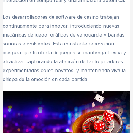
interacción en tiempo real y una atmósfera auténtica.
Los desarrolladores de software de casino trabajan
continuamente para innovar, introduciendo nuevas
mecánicas de juego, gráficos de vanguardia y bandas
sonoras envolventes. Esta constante renovación
asegura que la oferta de juegos se mantenga fresca y
atractiva, capturando la atención de tanto jugadores
experimentados como novatos, y manteniendo viva la
chispa de la emoción en cada partida.