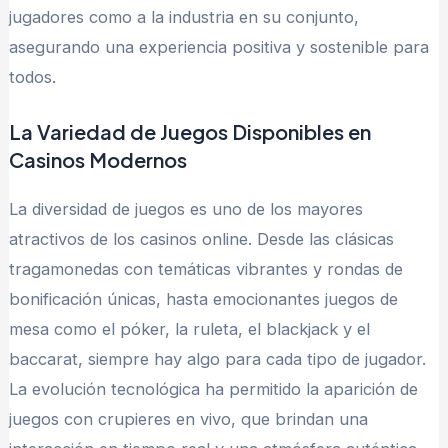
jugadores como a la industria en su conjunto,
asegurando una experiencia positiva y sostenible para
todos.
La Variedad de Juegos Disponibles en
Casinos Modernos
La diversidad de juegos es uno de los mayores
atractivos de los casinos online. Desde las clásicas
tragamonedas con temáticas vibrantes y rondas de
bonificación únicas, hasta emocionantes juegos de
mesa como el póker, la ruleta, el blackjack y el
baccarat, siempre hay algo para cada tipo de jugador.
La evolución tecnológica ha permitido la aparición de
juegos con crupieres en vivo, que brindan una