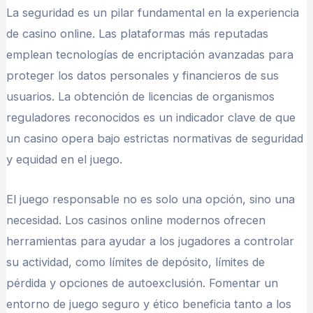
La seguridad es un pilar fundamental en la experiencia
de casino online. Las plataformas más reputadas
emplean tecnologías de encriptación avanzadas para
proteger los datos personales y financieros de sus
usuarios. La obtención de licencias de organismos
reguladores reconocidos es un indicador clave de que
un casino opera bajo estrictas normativas de seguridad
y equidad en el juego.
El juego responsable no es solo una opción, sino una
necesidad. Los casinos online modernos ofrecen
herramientas para ayudar a los jugadores a controlar
su actividad, como límites de depósito, límites de
pérdida y opciones de autoexclusión. Fomentar un
entorno de juego seguro y ético beneficia tanto a los