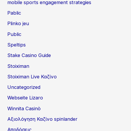
mobile sports engagement strategies
Pablic
Plinko jeu
Public
Speltips
Stake Casino Guide
Stoiximan
Stoiximan Live Καζίνο
Uncategorized
Webseite Lizaro
Winnita Casinò
Αξιολόγηση Καζίνο spinlander
Αποδόσεις