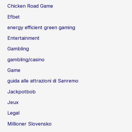
Chicken Road Game
Efbet
energy efficient green gaming
Entertainment
Gambling
gambling/casino
Game
guida alle attrazioni di Sanremo
Jackpotbob
Jeux
Legal
Millioner Slovensko