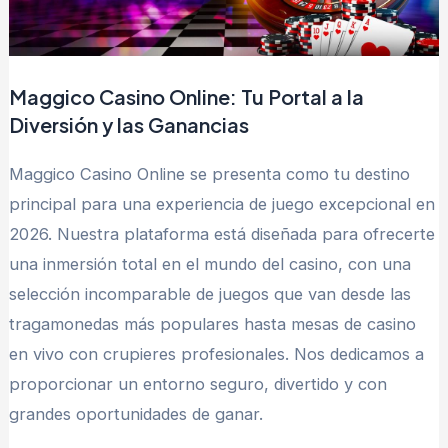
Maggico Casino Online: Tu Portal a la
Diversión y las Ganancias
Maggico Casino Online se presenta como tu destino
principal para una experiencia de juego excepcional en
2026. Nuestra plataforma está diseñada para ofrecerte
una inmersión total en el mundo del casino, con una
selección incomparable de juegos que van desde las
tragamonedas más populares hasta mesas de casino
en vivo con crupieres profesionales. Nos dedicamos a
proporcionar un entorno seguro, divertido y con
grandes oportunidades de ganar.