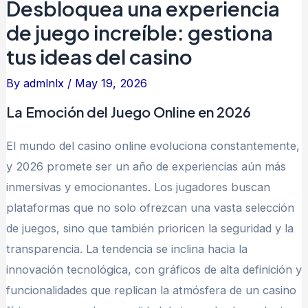
Desbloquea una experiencia
de juego increíble: gestiona
tus ideas del casino
By
admlnlx
/
May 19, 2026
La Emoción del Juego Online en 2026
El mundo del casino online evoluciona constantemente,
y 2026 promete ser un año de experiencias aún más
inmersivas y emocionantes. Los jugadores buscan
plataformas que no solo ofrezcan una vasta selección
de juegos, sino que también prioricen la seguridad y la
transparencia. La tendencia se inclina hacia la
innovación tecnológica, con gráficos de alta definición y
funcionalidades que replican la atmósfera de un casino