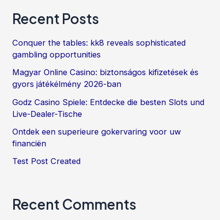
Recent Posts
Conquer the tables: kk8 reveals sophisticated
gambling opportunities
Magyar Online Casino: biztonságos kifizetések és
gyors játékélmény 2026-ban
Godz Casino Spiele: Entdecke die besten Slots und
Live-Dealer-Tische
Ontdek een superieure gokervaring voor uw
financiën
Test Post Created
Recent Comments