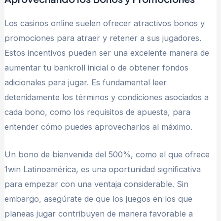
Los casinos online suelen ofrecer atractivos bonos y
promociones para atraer y retener a sus jugadores.
Estos incentivos pueden ser una excelente manera de
aumentar tu bankroll inicial o de obtener fondos
adicionales para jugar. Es fundamental leer
detenidamente los términos y condiciones asociados a
cada bono, como los requisitos de apuesta, para
entender cómo puedes aprovecharlos al máximo.
Un bono de bienvenida del 500%, como el que ofrece
1win Latinoamérica, es una oportunidad significativa
para empezar con una ventaja considerable. Sin
embargo, asegúrate de que los juegos en los que
planeas jugar contribuyen de manera favorable a