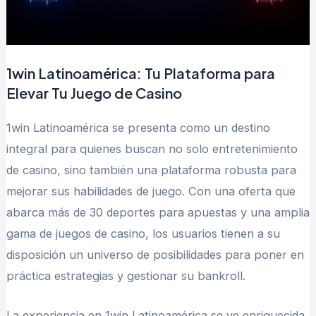
1win Latinoamérica: Tu Plataforma para
Elevar Tu Juego de Casino
1win Latinoamérica se presenta como un destino
integral para quienes buscan no solo entretenimiento
de casino, sino también una plataforma robusta para
mejorar sus habilidades de juego. Con una oferta que
abarca más de 30 deportes para apuestas y una amplia
gama de juegos de casino, los usuarios tienen a su
disposición un universo de posibilidades para poner en
práctica estrategias y gestionar su bankroll.
La experiencia en 1win Latinoamérica se ve enriquecida