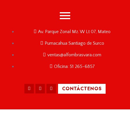
Av. Parque Zonal Mz. W Lt 07, Mateo
Pumacahua Santiago de Surco
ventas@alfombrasvara.com
Oficina: 51 265-6857
CONTÁCTENOS