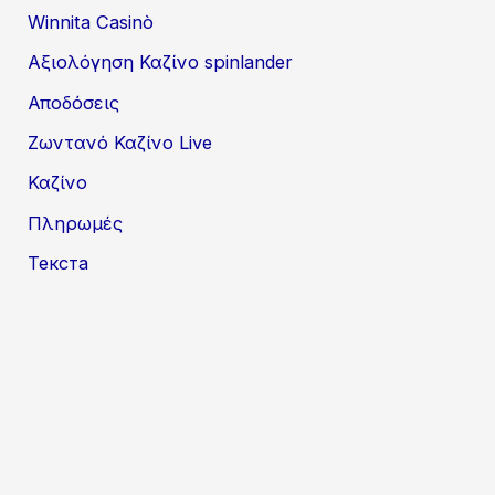
Winnita Casinò
Αξιολόγηση Καζίνο spinlander
Αποδόσεις
Ζωντανό Καζίνο Live
Καζίνο
Πληρωμές
Текста