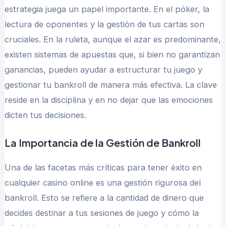
estrategia juega un papel importante. En el póker, la
lectura de oponentes y la gestión de tus cartas son
cruciales. En la ruleta, aunque el azar es predominante,
existen sistemas de apuestas que, si bien no garantizan
ganancias, pueden ayudar a estructurar tu juego y
gestionar tu bankroll de manera más efectiva. La clave
reside en la disciplina y en no dejar que las emociones
dicten tus decisiones.
La Importancia de la Gestión de Bankroll
Una de las facetas más críticas para tener éxito en
cualquier casino online es una gestión rigurosa del
bankroll. Esto se refiere a la cantidad de dinero que
decides destinar a tus sesiones de juego y cómo la