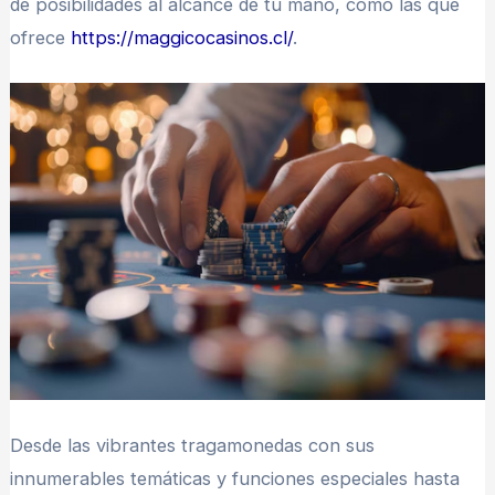
de posibilidades al alcance de tu mano, como las que
ofrece
https://maggicocasinos.cl/
.
Desde las vibrantes tragamonedas con sus
innumerables temáticas y funciones especiales hasta