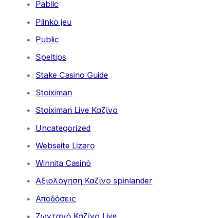
Pablic
Plinko jeu
Public
Speltips
Stake Casino Guide
Stoiximan
Stoiximan Live Καζίνο
Uncategorized
Webseite Lizaro
Winnita Casinò
Αξιολόγηση Καζίνο spinlander
Αποδόσεις
Ζωντανό Καζίνο Live