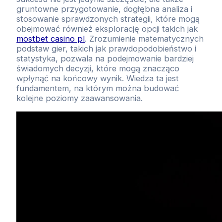
gruntowne przygotowanie, dogłębna analiza i
stosowanie sprawdzonych strategii, które mogą
obejmować również eksplorację opcji takich jak
mostbet casino pl
. Zrozumienie matematycznych
podstaw gier, takich jak prawdopodobieństwo i
statystyka, pozwala na podejmowanie bardziej
świadomych decyzji, które mogą znacząco
wpłynąć na końcowy wynik. Wiedza ta jest
fundamentem, na którym można budować
kolejne poziomy zaawansowania.