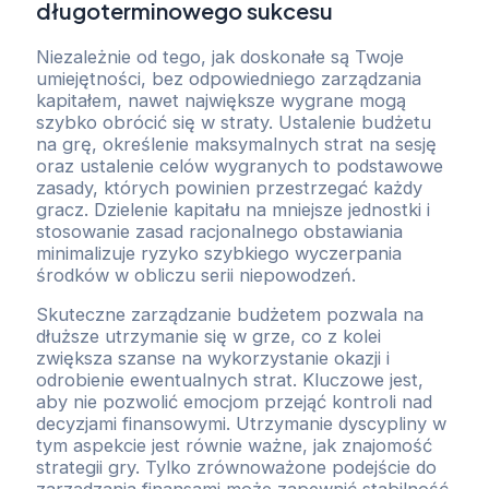
długoterminowego sukcesu
Niezależnie od tego, jak doskonałe są Twoje
umiejętności, bez odpowiedniego zarządzania
kapitałem, nawet największe wygrane mogą
szybko obrócić się w straty. Ustalenie budżetu
na grę, określenie maksymalnych strat na sesję
oraz ustalenie celów wygranych to podstawowe
zasady, których powinien przestrzegać każdy
gracz. Dzielenie kapitału na mniejsze jednostki i
stosowanie zasad racjonalnego obstawiania
minimalizuje ryzyko szybkiego wyczerpania
środków w obliczu serii niepowodzeń.
Skuteczne zarządzanie budżetem pozwala na
dłuższe utrzymanie się w grze, co z kolei
zwiększa szanse na wykorzystanie okazji i
odrobienie ewentualnych strat. Kluczowe jest,
aby nie pozwolić emocjom przejąć kontroli nad
decyzjami finansowymi. Utrzymanie dyscypliny w
tym aspekcie jest równie ważne, jak znajomość
strategii gry. Tylko zrównoważone podejście do