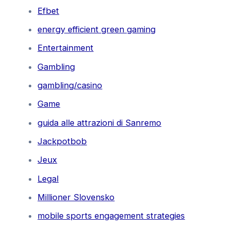
Efbet
energy efficient green gaming
Entertainment
Gambling
gambling/casino
Game
guida alle attrazioni di Sanremo
Jackpotbob
Jeux
Legal
Millioner Slovensko
mobile sports engagement strategies