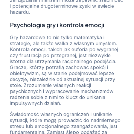
zarządzania finansami może zapewnić stabilność
i potencjalne długoterminowe zyski w świecie
hazardu.
Psychologia gry i kontrola emocji
Gry hazardowe to nie tylko matematyka i
strategie, ale także walka z własnym umysłem.
Kontrola emocji, takich jak euforia po wygranej
czy frustracja po przegranej, jest niezwykle
istotna dla utrzymania racjonalnego podejścia.
Gracze, którzy potrafią zachować spokój i
obiektywizm, są w stanie podejmować lepsze
decyzje, niezależnie od aktualnej sytuacji przy
stole. Zrozumienie własnych reakcji
psychicznych i wypracowanie mechanizmów
radzenia sobie z nimi to klucz do unikania
impulsywnych działań.
Świadomość własnych ograniczeń i unikanie
sytuacji, które mogą prowadzić do nadmiernego
stresu lub emocjonalnego zaangażowania, jest
fundamentalna. Zamiast ślepo podążać za