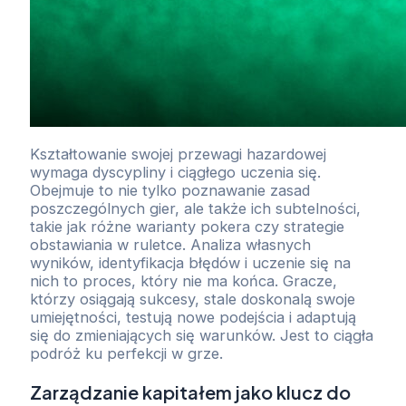
Kształtowanie swojej przewagi hazardowej
wymaga dyscypliny i ciągłego uczenia się.
Obejmuje to nie tylko poznawanie zasad
poszczególnych gier, ale także ich subtelności,
takie jak różne warianty pokera czy strategie
obstawiania w ruletce. Analiza własnych
wyników, identyfikacja błędów i uczenie się na
nich to proces, który nie ma końca. Gracze,
którzy osiągają sukcesy, stale doskonalą swoje
umiejętności, testują nowe podejścia i adaptują
się do zmieniających się warunków. Jest to ciągła
podróż ku perfekcji w grze.
Zarządzanie kapitałem jako klucz do