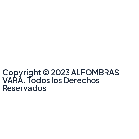
Copyright © 2023 ALFOMBRAS
VARA. Todos los Derechos
Reservados