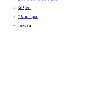
Καζίνο
Πληρωμές
Текста