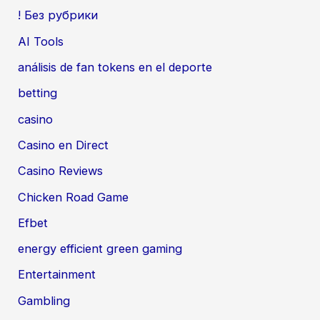
! Без рубрики
AI Tools
análisis de fan tokens en el deporte
betting
casino
Casino en Direct
Casino Reviews
Chicken Road Game
Efbet
energy efficient green gaming
Entertainment
Gambling