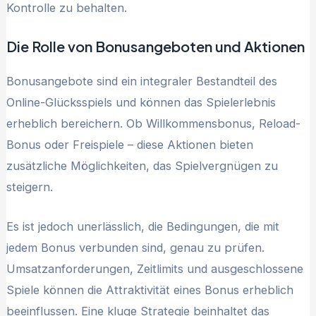
Kontrolle zu behalten.
Die Rolle von Bonusangeboten und Aktionen
Bonusangebote sind ein integraler Bestandteil des
Online-Glücksspiels und können das Spielerlebnis
erheblich bereichern. Ob Willkommensbonus, Reload-
Bonus oder Freispiele – diese Aktionen bieten
zusätzliche Möglichkeiten, das Spielvergnügen zu
steigern.
Es ist jedoch unerlässlich, die Bedingungen, die mit
jedem Bonus verbunden sind, genau zu prüfen.
Umsatzanforderungen, Zeitlimits und ausgeschlossene
Spiele können die Attraktivität eines Bonus erheblich
beeinflussen. Eine kluge Strategie beinhaltet das