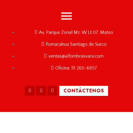
Av. Parque Zonal Mz. W Lt 07, Mateo
Pumacahua Santiago de Surco
ventas@alfombrasvara.com
Oficina: 51 265-6857
CONTÁCTENOS