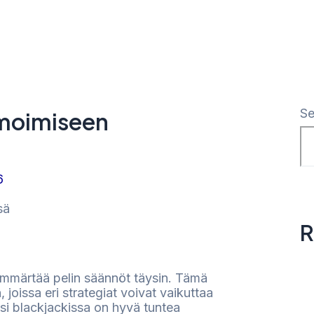
Se
imoimiseen
6
sä
R
 ymmärtää pelin säännöt täysin. Tämä
n, joissa eri strategiat voivat vaikuttaa
ksi blackjackissa on hyvä tuntea