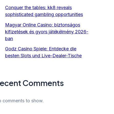
Conquer the tables: kk8 reveals
sophisticated gambling opportunities
Magyar Online Casino: biztonságos
kifizetések és gyors játékélmény 2026-
ban
Godz Casino Spiele: Entdecke die
besten Slots und Live-Dealer-Tische
ecent Comments
 comments to show.