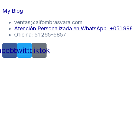
Skip
My Blog
to
content
ventas@alfombrasvara.com
Atención Personalizada en WhatsApp: +051 9
Oficina: 51 265-6857
acebook
Twitter
Tiktok