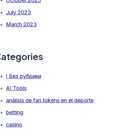
October 2025
July 2023
March 2023
ategories
! Без рубрики
AI Tools
análisis de fan tokens en el deporte
betting
casino