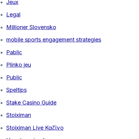
Jeux
Legal
Millioner Slovensko
mobile sports engagement strategies
Pablic
Plinko jeu
Public
Speltips
Stake Casino Guide
Stoiximan
Stoiximan Live Καζίνο