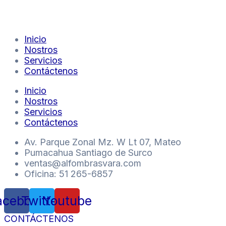
Inicio
Nostros
Servicios
Contáctenos
Inicio
Nostros
Servicios
Contáctenos
Av. Parque Zonal Mz. W Lt 07, Mateo
Pumacahua Santiago de Surco
ventas@alfombrasvara.com
Oficina: 51 265-6857
acebook
Twitter
Youtube
CONTÁCTENOS