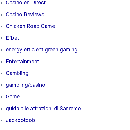
Casino en Direct
Casino Reviews
Chicken Road Game
Efbet
energy efficient green gaming
Entertainment
Gambling
gambling/casino
Game
guida alle attrazioni di Sanremo
Jackpotbob