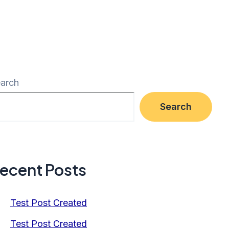
arch
Search
ecent Posts
Test Post Created
Test Post Created