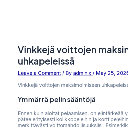
Vinkkejä voittojen maks
uhkapeleissä
Leave a Comment
/ By
admlnlx
/
May 25, 202
Vinkkejä voittojen maksimoimiseen uhkapeleis
Ymmärrä pelin sääntöjä
Ennen kuin aloitat pelaamisen, on elintärkeää
pätee erityisesti kolikkopeleihin ja korttipeleihi
merkittävästi voittomahdollisuuksiisi. Esimerki